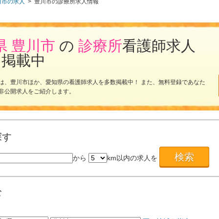
川市の求人
>
豊川市の診療所求人情報
県 豊川市
の
診療所
看護師求人
を掲載中
は、豊川市ほか、愛知県の看護師求人を多数掲載中！ また、無料登録であなた
非公開求人をご紹介します。
探す
から
km以内の求人を
む