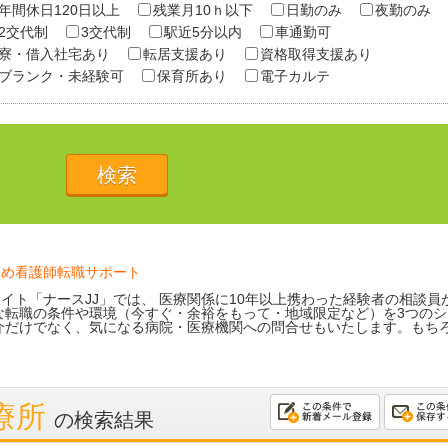
年間休日120日以上
残業月10ｈ以下
日勤のみ
夜勤のみ
2交代制
3交代制
駅近5分以内
車通勤可
寮・借入社宅あり
転居支援あり
資格取得支援あり
ブランク・未経験可
保育所あり
電子カルテ
ため看護師転職サポート
イト「ナースJJ」では、 医療関係に10年以上携わった経験者の相談員
な転職の条件や環境（今すぐ・余裕をもって・地域限定など）を3つのシ
介だけでなく、気になる病院・医療機関への問合せもいたします。もち
診療所
の検索結果