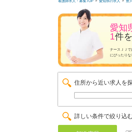
看護師求人・募集TOP
>
愛知県の求人
>
豊
愛知
1
件
ナースＪＪで
にぴったりな
住所から近い求人を
詳しい条件で絞り込