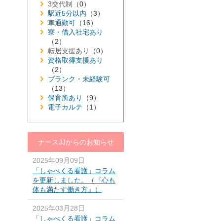
3交代制
（0）
駅近5分以内
（3）
車通勤可
（16）
寮・借入社宅あり
（2）
転居支援あり
（0）
資格取得支援あり
（2）
ブランク・未経験可
（13）
保育所あり
（9）
電子カルテ
（1）
ナースJJからのお知らせ
2025年09月09日
「しゃべくる看護」コラム
を更新しました。（『心も
体も満たす働き方』）
2025年03月28日
「しゃべくる看護」コラム