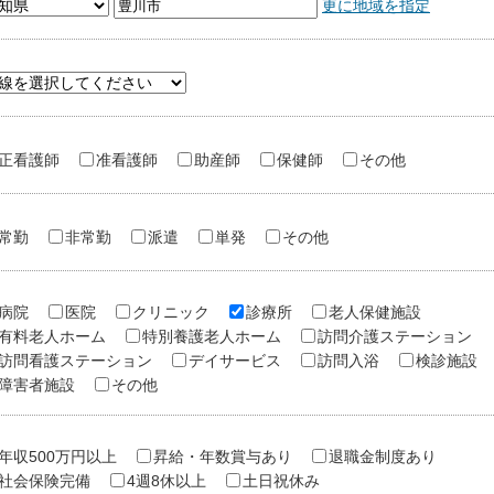
更に地域を指定
正看護師
准看護師
助産師
保健師
その他
常勤
非常勤
派遣
単発
その他
病院
医院
クリニック
診療所
老人保健施設
有料老人ホーム
特別養護老人ホーム
訪問介護ステーション
訪問看護ステーション
デイサービス
訪問入浴
検診施設
障害者施設
その他
年収500万円以上
昇給・年数賞与あり
退職金制度あり
社会保険完備
4週8休以上
土日祝休み