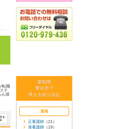
愛知県
が転職
豊川市で
ステ
ろん採
求人を絞り込む
資格
正看護師
（21）
准看護師
（19）