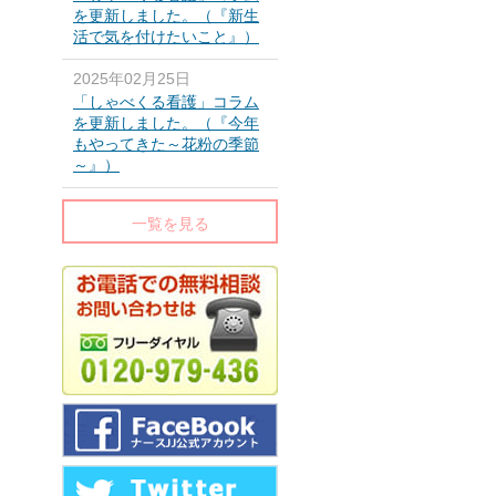
を更新しました。（『新生
活で気を付けたいこと』）
2025年02月25日
「しゃべくる看護」コラム
を更新しました。（『今年
もやってきた～花粉の季節
～』）
一覧を見る