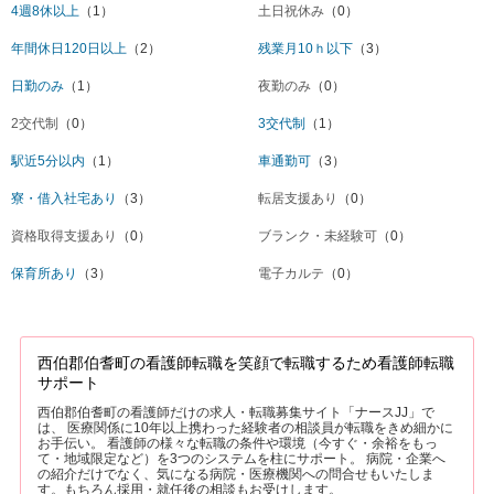
4週8休以上
（1）
土日祝休み
（0）
年間休日120日以上
（2）
残業月10ｈ以下
（3）
日勤のみ
（1）
夜勤のみ
（0）
2交代制
（0）
3交代制
（1）
駅近5分以内
（1）
車通勤可
（3）
寮・借入社宅あり
（3）
転居支援あり
（0）
資格取得支援あり
（0）
ブランク・未経験可
（0）
保育所あり
（3）
電子カルテ
（0）
西伯郡伯耆町の看護師転職を笑顔で転職するため看護師転職
サポート
西伯郡伯耆町の看護師だけの求人・転職募集サイト「ナースJJ」で
は、 医療関係に10年以上携わった経験者の相談員が転職をきめ細かに
お手伝い。 看護師の様々な転職の条件や環境（今すぐ・余裕をもっ
て・地域限定など）を3つのシステムを柱にサポート。 病院・企業へ
の紹介だけでなく、気になる病院・医療機関への問合せもいたしま
す。もちろん採用・就任後の相談もお受けします。