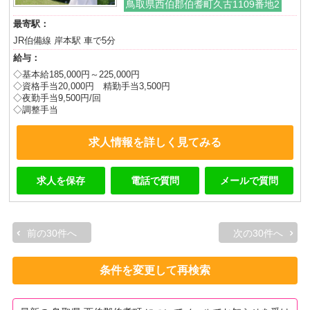
鳥取県西伯郡伯耆町久古1109番地2
最寄駅：
JR伯備線 岸本駅 車で5分
給与：
◇基本給185,000円～225,000円
◇資格手当20,000円 精勤手当3,500円
◇夜勤手当9,500円/回
◇調整手当
求人情報を詳しく見てみる
求人を保存
電話で質問
メールで質問
前の30件へ
次の30件へ
条件を変更して再検索