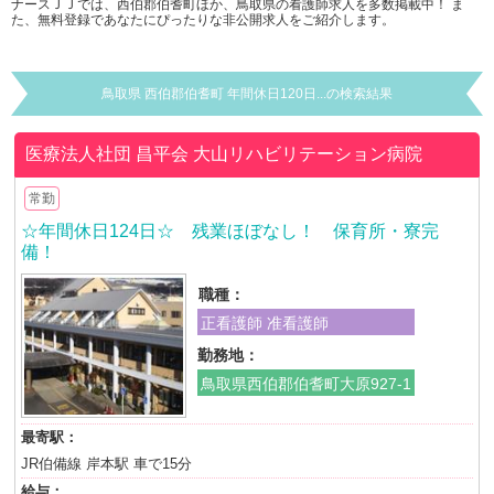
ナースＪＪでは、西伯郡伯耆町ほか、鳥取県の看護師求人を多数掲載中！ ま
た、無料登録であなたにぴったりな非公開求人をご紹介します。
鳥取県 西伯郡伯耆町 年間休日120日...の検索結果
医療法人社団 昌平会
大山リハビリテーション病院
常勤
☆年間休日124日☆ 残業ほぼなし！ 保育所・寮完
備！
職種：
正看護師 准看護師
勤務地：
鳥取県西伯郡伯耆町大原927-1
最寄駅：
JR伯備線 岸本駅 車で15分
給与：