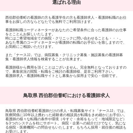
選ばれる理由
西伯郡伯耆町の看護師の方も看護学生の方も看護師求人・看護師転職のお仕
事をお探しの方ならどなたでも無料でご利用頂けます。
看護師転職コーディネーターがあなたのご希望条件に合った看護師のお仕事
をとことんお探しいたします。
時にはご希望地域全ての病院・クリニックに問い合わせることも・・・。
あなた専属のコーディネーターが看護師の転職のお手伝いを致しますので、
お気軽にご相談いただけます。
また「ナースJJ」では、病院募集・クリニック募集・施設募集の看護師募
集・看護師求人情報を検索することが出来ます。
看護師様から費用を頂くことはございません。完全無料となっておりますの
で、募集状況の閲覧・転職をご検討の看護師様、是非ご利用下さい。
看護師求人・看護師転職サイトとし募集から採用まで安心・信頼です。
鳥取県 西伯郡伯耆町における看護師求人
鳥取県 西伯郡伯耆町看護師だけの求人・転職募集サイト「ナースJJ」では、
医療関係に10年以上携わった経験者の相談員が転職をきめ細かにお手伝い。
看護師の様々な転職の条件や環境（今すぐ・余裕をもって・地域限定など）
を3つのシステムを柱にサポート。 病院・企業への紹介だけでなく、気にな
る病院・医療機関への問合せもいたします。もちろん採用・就任後の相談も
お受けします。