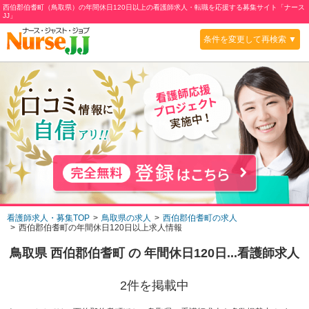
西伯郡伯耆町（鳥取県）の年間休日120日以上の看護師求人・転職を応援する募集サイト「ナース
JJ」
条件を変更して再検索 ▼
看護師求人・募集TOP
鳥取県の求人
西伯郡伯耆町の求人
西伯郡伯耆町の年間休日120日以上求人情報
鳥取県 西伯郡伯耆町
の
年間休日120日...
看護師求人
2
件を掲載中