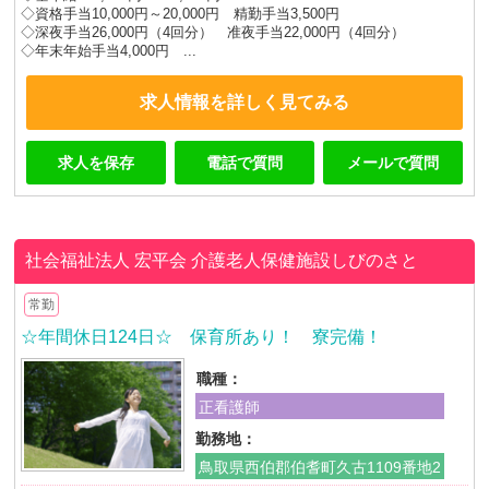
◇資格手当10,000円～20,000円 精勤手当3,500円
◇深夜手当26,000円（4回分） 准夜手当22,000円（4回分）
◇年末年始手当4,000円 ...
求人情報を詳しく見てみる
求人を保存
電話で質問
メールで質問
社会福祉法人 宏平会
介護老人保健施設しびのさと
常勤
☆年間休日124日☆ 保育所あり！ 寮完備！
職種：
正看護師
勤務地：
鳥取県西伯郡伯耆町久古1109番地2