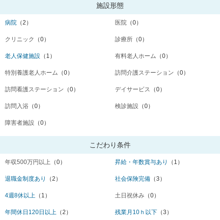
施設形態
病院
（2）
医院
（0）
クリニック
（0）
診療所
（0）
老人保健施設
（1）
有料老人ホーム
（0）
特別養護老人ホーム
（0）
訪問介護ステーション
（0）
訪問看護ステーション
（0）
デイサービス
（0）
訪問入浴
（0）
検診施設
（0）
障害者施設
（0）
こだわり条件
年収500万円以上
（0）
昇給・年数賞与あり
（1）
退職金制度あり
（2）
社会保険完備
（3）
4週8休以上
（1）
土日祝休み
（0）
年間休日120日以上
（2）
残業月10ｈ以下
（3）