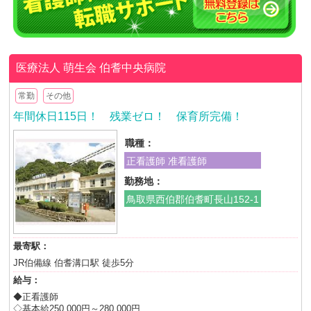
医療法人 萌生会
伯耆中央病院
常勤
その他
年間休日115日！ 残業ゼロ！ 保育所完備！
職種：
正看護師 准看護師
勤務地：
鳥取県西伯郡伯耆町長山152-1
最寄駅：
JR伯備線 伯耆溝口駅 徒歩5分
給与：
◆正看護師
◇基本給250,000円～280,000円