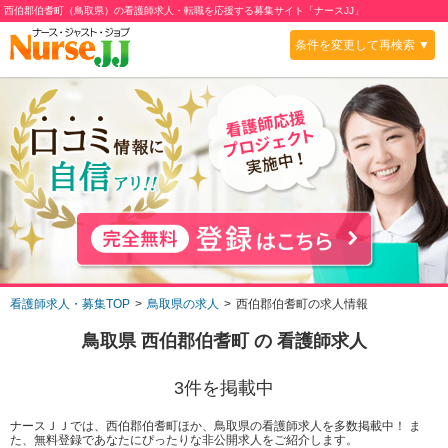
西伯郡伯耆町（鳥取県）の看護師求人・転職を応援する募集サイト「ナースJJ」
条件を変更して再検索 ▼
看護師求人・募集TOP
鳥取県の求人
西伯郡伯耆町の求人情報
鳥取県 西伯郡伯耆町
の 看護師求人
3
件を掲載中
ナースＪＪでは、西伯郡伯耆町ほか、鳥取県の看護師求人を多数掲載中！ ま
た、無料登録であなたにぴったりな非公開求人をご紹介します。