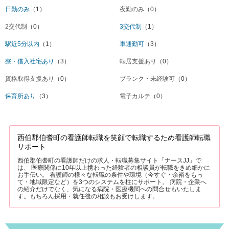
日勤のみ
（1）
夜勤のみ
（0）
2交代制
（0）
3交代制
（1）
駅近5分以内
（1）
車通勤可
（3）
寮・借入社宅あり
（3）
転居支援あり
（0）
資格取得支援あり
（0）
ブランク・未経験可
（0）
保育所あり
（3）
電子カルテ
（0）
西伯郡伯耆町の看護師転職を笑顔で転職するため看護師転職
サポート
西伯郡伯耆町の看護師だけの求人・転職募集サイト「ナースJJ」で
は、 医療関係に10年以上携わった経験者の相談員が転職をきめ細かに
お手伝い。 看護師の様々な転職の条件や環境（今すぐ・余裕をもっ
て・地域限定など）を3つのシステムを柱にサポート。 病院・企業へ
の紹介だけでなく、気になる病院・医療機関への問合せもいたしま
す。もちろん採用・就任後の相談もお受けします。