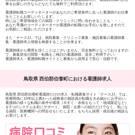
事をお探しの方ならどなたでも無料でご利用頂けます。
看護師転職コーディネーターがあなたのご希望条件に合った看護師のお仕事
をとことんお探しいたします。
時にはご希望地域全ての病院・クリニックに問い合わせることも・・・。
あなた専属のコーディネーターが看護師の転職のお手伝いを致しますので、
お気軽にご相談いただけます。
また「ナースJJ」では、病院募集・クリニック募集・施設募集の看護師募
集・看護師求人情報を検索することが出来ます。
看護師様から費用を頂くことはございません。完全無料となっておりますの
で、募集状況の閲覧・転職をご検討の看護師様、是非ご利用下さい。
看護師求人・看護師転職サイトとし募集から採用まで安心・信頼です。
鳥取県 西伯郡伯耆町における看護師求人
鳥取県 西伯郡伯耆町看護師だけの求人・転職募集サイト「ナースJJ」では、
医療関係に10年以上携わった経験者の相談員が転職をきめ細かにお手伝い。
看護師の様々な転職の条件や環境（今すぐ・余裕をもって・地域限定など）
を3つのシステムを柱にサポート。 病院・企業への紹介だけでなく、気にな
る病院・医療機関への問合せもいたします。もちろん採用・就任後の相談も
お受けします。