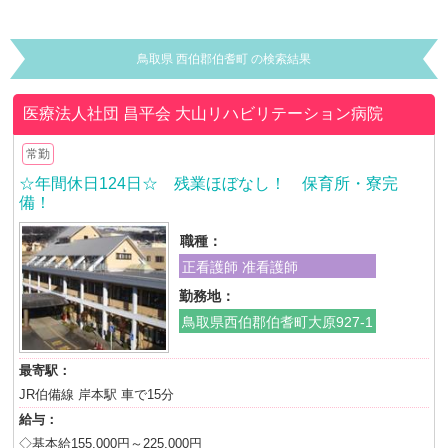
鳥取県 西伯郡伯耆町 の検索結果
医療法人社団 昌平会
大山リハビリテーション病院
常勤
☆年間休日124日☆ 残業ほぼなし！ 保育所・寮完
備！
職種：
正看護師 准看護師
勤務地：
鳥取県西伯郡伯耆町大原927-1
最寄駅：
JR伯備線 岸本駅 車で15分
給与：
◇基本給155,000円～225,000円