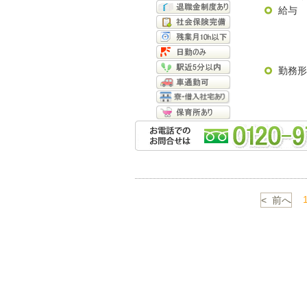
給与
勤務形
< 前へ