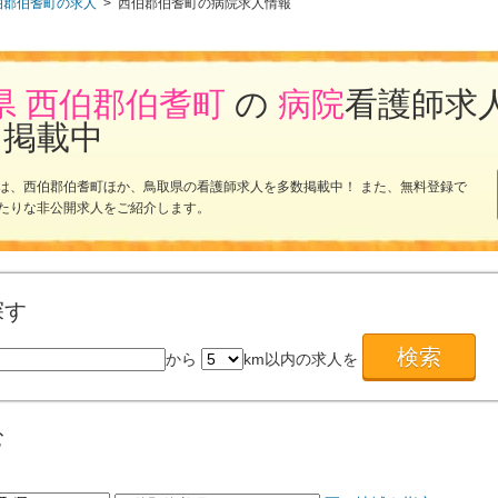
伯郡伯耆町の求人
>
西伯郡伯耆町の病院求人情報
県 西伯郡伯耆町
の
病院
看護師求
を掲載中
は、西伯郡伯耆町ほか、鳥取県の看護師求人を多数掲載中！ また、無料登録で
たりな非公開求人をご紹介します。
探す
から
km以内の求人を
む