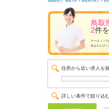
看護師求人・募集TOP
>
鳥取県の求人
>
西
鳥取
2
件
ナースＪＪで
あなたにぴっ
住所から近い求人を
詳しい条件で絞り込