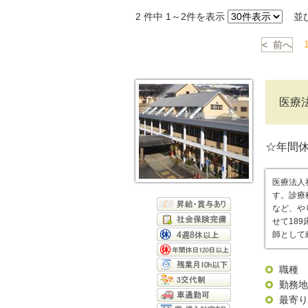
2
件中 1～2件を表示
並
< 前へ
医療
☆年間休
医療法人
す。診療
など、や
せて18
師として
職種
勤務地
最寄り