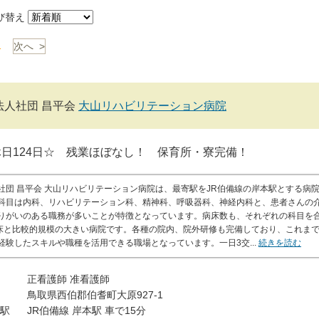
び替え
1
次へ >
法人社団 昌平会
大山リハビリテーション病院
日124日☆ 残業ほぼなし！ 保育所・寮完備！
社団 昌平会 大山リハビリテーション病院は、最寄駅をJR伯備線の岸本駅とする病
科目は内科、リハビリテーション科、精神科、呼吸器科、神経内科と、患者さんの
りがいのある職務が多いことが特徴となっています。病床数も、それぞれの科目を
9床と比較的規模の大きい病院です。各種の院内、院外研修も完備しており、これま
経験したスキルや職種を活用できる職場となっています。一日3交...
続きを読む
正看護師
准看護師
鳥取県西伯郡伯耆町大原927-1
駅
JR伯備線 岸本駅 車で15分