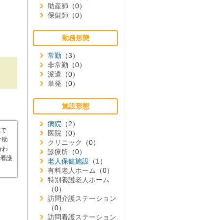
助産師
（0）
保健師
（0）
勤務形態
常勤
（3）
非常勤
（0）
派遣
（0）
単発
（0）
施設形態
病院
（2）
院で
医院
（0）
介助
クリニック
（0）
合わ
診療所
（0）
で看護
老人保健施設
（1）
有料老人ホーム
（0）
特別養護老人ホーム
（0）
訪問介護ステーション
（0）
訪問看護ステーション