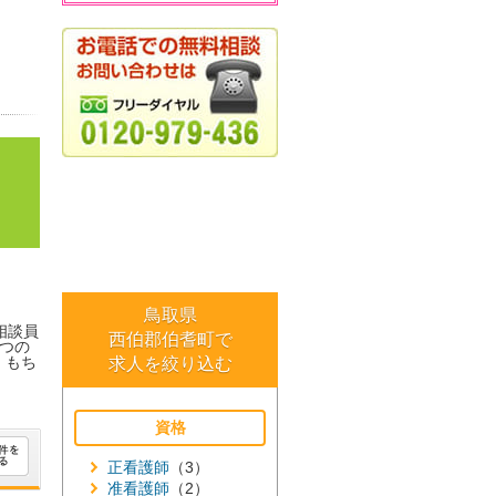
鳥取県
相談員
西伯郡伯耆町で
つの
。もち
求人を絞り込む
資格
正看護師
（3）
准看護師
（2）