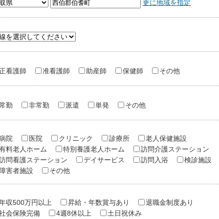
更に地域を指定
正看護師
准看護師
助産師
保健師
その他
常勤
非常勤
派遣
単発
その他
病院
医院
クリニック
診療所
老人保健施設
有料老人ホーム
特別養護老人ホーム
訪問介護ステーション
訪問看護ステーション
デイサービス
訪問入浴
検診施設
障害者施設
その他
年収500万円以上
昇給・年数賞与あり
退職金制度あり
社会保険完備
4週8休以上
土日祝休み