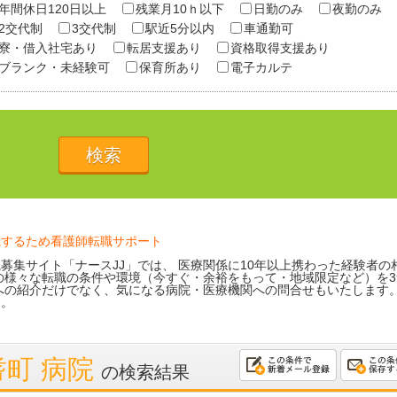
年間休日120日以上
残業月10ｈ以下
日勤のみ
夜勤のみ
2交代制
3交代制
駅近5分以内
車通勤可
寮・借入社宅あり
転居支援あり
資格取得支援あり
ブランク・未経験可
保育所あり
電子カルテ
職するため看護師転職サポート
募集サイト「ナースJJ」では、 医療関係に10年以上携わった経験者の
の様々な転職の条件や環境（今すぐ・余裕をもって・地域限定など）を3
への紹介だけでなく、気になる病院・医療機関への問合せもいたします
す。
耆町 病院
の検索結果