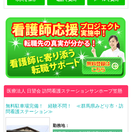
医療法人 日望会
訪問看護ステーションサンホープ笠懸
無料駐車場完備！ 経験不問！ ≪群馬県みどり市・訪
問看護ステーション≫
勤務地：