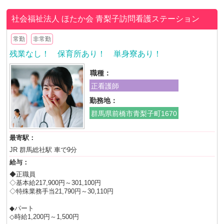
社会福祉法人 ほたか会
青梨子訪問看護ステーション
常勤
非常勤
残業なし！ 保育所あり！ 単身寮あり！
職種：
正看護師
勤務地：
群馬県前橋市青梨子町1670
最寄駅：
JR 群馬総社駅 車で9分
給与：
◆正職員
◇基本給217,900円～301,100円
◇特殊業務手当21,790円～30,110円
◆パート
◇時給1,200円～1,500円