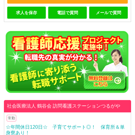
求人を保存
電話で質問
メールで質問
社会医療法人 鶴谷会
訪問看護ステーションつるがや
常勤
☆年間休日120日☆ 子育てサポート◎！ 保育所＆単
身寮あり！