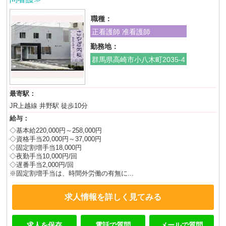
職種：
正看護師 准看護師
勤務地：
群馬県高崎市小八木町2035-4
最寄駅：
JR上越線 井野駅 徒歩10分
給与：
◇基本給220,000円～258,000円
◇資格手当20,000円～37,000円
◇固定割増手当18,000円
◇夜勤手当10,000円/回
◇遅番手当2,000円/回
※固定割増手当は、時間外労働の有無に...
求人情報を詳しく見てみる
求人を保存
電話で質問
メールで質問