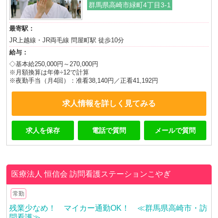
群馬県高崎市緑町4丁目3-1
最寄駅：
JR上越線・JR両毛線 問屋町駅 徒歩10分
給与：
◇基本給250,000円～270,000円
※月額換算は年俸÷12で計算
※夜勤手当（月4回）：准看38,140円／正看41,192円
求人情報を詳しく見てみる
求人を保存
電話で質問
メールで質問
医療法人 恒信会
訪問看護ステーションこやぎ
常勤
残業少なめ！ マイカー通勤OK！ ≪群馬県高崎市・訪
問看護≫