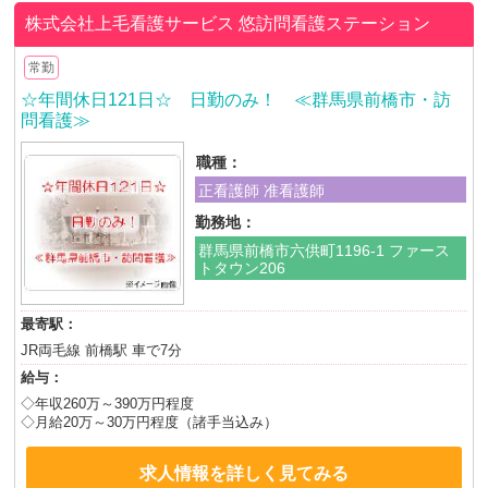
株式会社上毛看護サービス
悠訪問看護ステーション
常勤
☆年間休日121日☆ 日勤のみ！ ≪群馬県前橋市・訪
問看護≫
職種：
正看護師 准看護師
勤務地：
群馬県前橋市六供町1196-1 ファース
トタウン206
最寄駅：
JR両毛線 前橋駅 車で7分
給与：
◇年収260万～390万円程度
◇月給20万～30万円程度（諸手当込み）
求人情報を詳しく見てみる