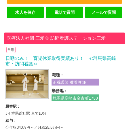
求人を保存
電話で質問
メールで質問
医療法人社団 三愛会
訪問看護ステーション三愛
常勤
日勤のみ！ 育児休業取得実績あり！ ≪群馬県高崎
市・訪問看護≫
職種：
正看護師 准看護師
勤務地：
群馬県高崎市金古町1758
最寄駅：
JR 群馬総社駅 車で10分
給与：
◇年収340万円～／月給25.5万円～