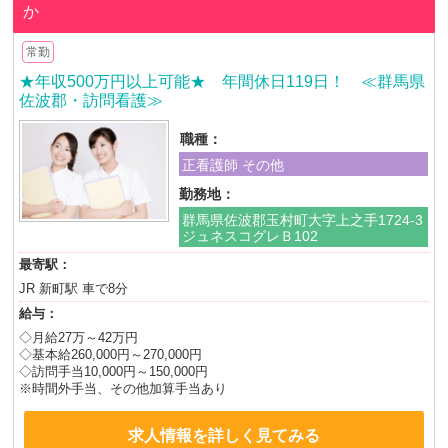
か
常勤
★年収500万円以上可能★ 年間休日119日！ ≪群馬県
佐波郡・訪問看護≫
職種：
正看護師 その他
勤務地：
群馬県佐波郡玉村町大字上之手1724-3
ジュネスコグレＢ102
最寄駅：
JR 新町駅 車で8分
給与：
◇月給27万～42万円
◇基本給260,000円～270,000円
◇訪問手当10,000円～150,000円
※時間外手当、その他加算手当あり
求人情報を詳しく見てみる