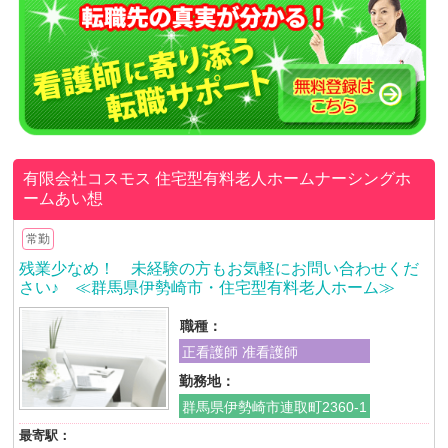
有限会社コスモス
住宅型有料老人ホームナーシングホ
ームあい想
常勤
残業少なめ！ 未経験の方もお気軽にお問い合わせくだ
さい♪ ≪群馬県伊勢崎市・住宅型有料老人ホーム≫
職種：
正看護師 准看護師
勤務地：
群馬県伊勢崎市連取町2360-1
最寄駅：