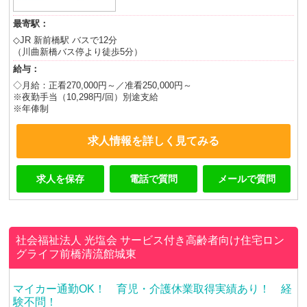
最寄駅：
◇JR 新前橋駅 バスで12分
（川曲新橋バス停より徒歩5分）
給与：
◇月給：正看270,000円～／准看250,000円～
※夜勤手当（10,298円/回）別途支給
※年俸制
求人情報を詳しく見てみる
求人を保存
電話で質問
メールで質問
社会福祉法人 光塩会
サービス付き高齢者向け住宅ロン
グライフ前橋清流館城東
マイカー通勤OK！ 育児・介護休業取得実績あり！ 経
験不問！