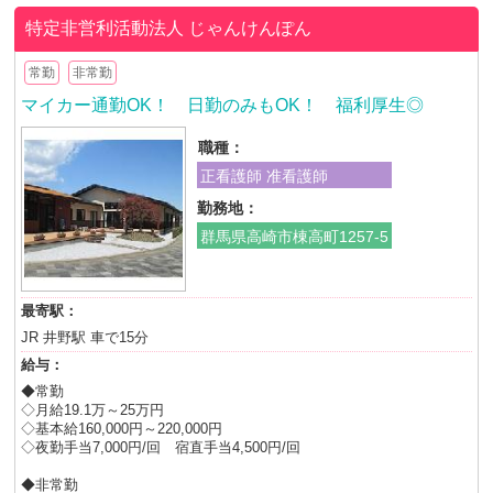
特定非営利活動法人
じゃんけんぽん
常勤
非常勤
マイカー通勤OK！ 日勤のみもOK！ 福利厚生◎
職種：
正看護師 准看護師
勤務地：
群馬県高崎市棟高町1257-5
最寄駅：
JR 井野駅 車で15分
給与：
◆常勤
◇月給19.1万～25万円
◇基本給160,000円～220,000円
◇夜勤手当7,000円/回 宿直手当4,500円/回
◆非常勤