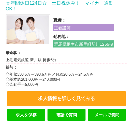
☆年間休日124日☆ 土日祝休み！ マイカー通勤
OK！
職種：
正看護師
勤務地：
群馬県桐生市新里町新川1255-9
最寄駅：
上毛電気鉄道 新川駅 徒歩6分
給与：
◇年収330.6万～393.6万円／月給20.6万～24.5万円
◇基本給201,000円～240,000円
◇皆勤手当5,000円
求人情報を詳しく見てみる
求人を保存
電話で質問
メールで質問