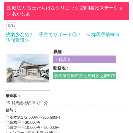
医療法人 富士たちばなクリニック
訪問看護ステーショ
ンあかしあ
常勤
残業少なめ！ 子育てサポート◎！ ≪群馬県前橋市・
訪問看護≫
職種：
正看護師
勤務地：
群馬県前橋市富士見町原之郷975
最寄駅：
JR 群馬総社駅 車で11分
給与：
◇基本給172,500円～265,500円
◇資格手当30,000円
◇職能手当10,000円～50,000円
◇オンコール対応手当500円/回