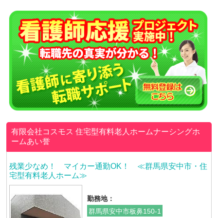
有限会社コスモス
住宅型有料老人ホームナーシングホ
ームあい誉
残業少なめ！ マイカー通勤OK！ ≪群馬県安中市・住
宅型有料老人ホーム≫
勤務地：
群馬県安中市板鼻150-1