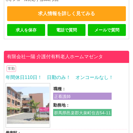
求人情報を詳しく見てみる
求人を保存
電話で質問
メールで質問
有限会社一陽
介護付有料老人ホームマゼンタ
常勤
年間休日110日！ 日勤のみ！ オンコールなし！
職種：
正看護師
勤務地：
群馬県邑楽郡大泉町住吉54-11
最寄駅：