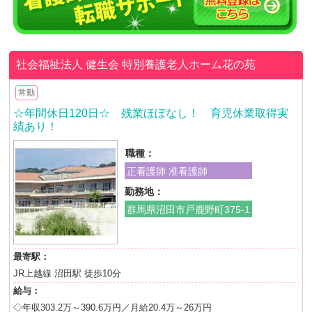
社会福祉法人 健生会
特別養護老人ホーム花の苑
常勤
☆年間休日120日☆ 残業ほぼなし！ 育児休業取得実
績あり！
職種：
正看護師 准看護師
勤務地：
群馬県沼田市戸鹿野町375-1
最寄駅：
JR上越線 沼田駅 徒歩10分
給与：
◇年収303.2万～390.6万円／月給20.4万～26万円