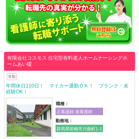
有限会社コスモス
住宅型有料老人ホームナーシングホ
ームあい暖
常勤
年間休日110日！ マイカー通勤ＯＫ！ ブランク・未
経験OK！
職種：
正看護師 准看護師
勤務地：
群馬県前橋市川曲町1-1