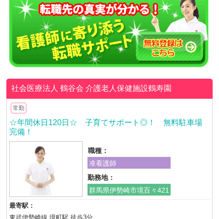
社会医療法人 鶴谷会
介護老人保健施設鶴寿園
常勤
☆年間休日120日☆ 子育てサポート◎！ 無料駐車場
完備！
職種：
准看護師
勤務地：
群馬県伊勢崎市境百々421
最寄駅：
東武伊勢崎線 境町駅 徒歩3分