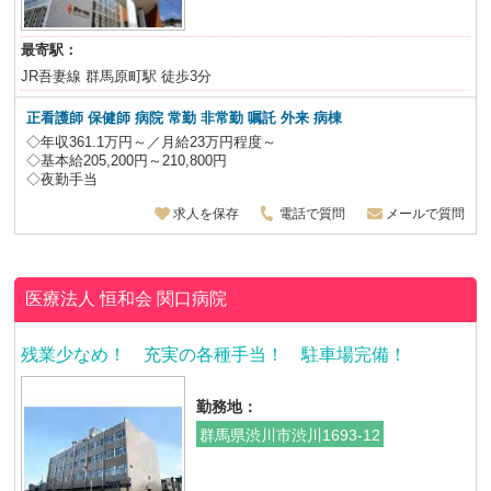
最寄駅：
JR吾妻線 群馬原町駅 徒歩3分
正看護師 保健師 病院 常勤 非常勤
嘱託
外来 病棟
◇年収361.1万円～／月給23万円程度～
◇基本給205,200円～210,800円
◇夜勤手当
求人を保存
電話で質問
メールで質問
医療法人 恒和会
関口病院
残業少なめ！ 充実の各種手当！ 駐車場完備！
勤務地：
群馬県渋川市渋川1693-12