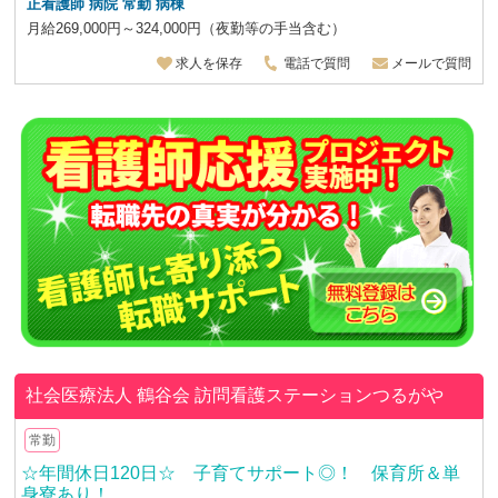
正看護師 病院 常勤 病棟
月給269,000円～324,000円（夜勤等の手当含む）
求人を保存
電話で質問
メールで質問
社会医療法人 鶴谷会
訪問看護ステーションつるがや
常勤
☆年間休日120日☆ 子育てサポート◎！ 保育所＆単
身寮あり！