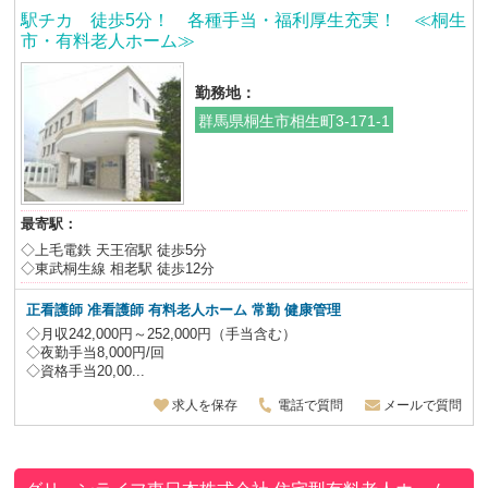
駅チカ 徒歩5分！ 各種手当・福利厚生充実！ ≪桐生
市・有料老人ホーム≫
勤務地：
群馬県桐生市相生町3-171-1
最寄駅：
◇上毛電鉄 天王宿駅 徒歩5分
◇東武桐生線 相老駅 徒歩12分
正看護師 准看護師 有料老人ホーム 常勤 健康管理
◇月収242,000円～252,000円（手当含む）
◇夜勤手当8,000円/回
◇資格手当20,00...
求人を保存
電話で質問
メールで質問