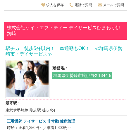
求人を保存
電話で質問
メールで質問
株式会社ケイ・エフ・ティー
デイサービスひまわり伊
勢崎
駅チカ 徒歩5分以内！ 車通勤もOK！ ≪群馬県伊勢
崎市・デイサービス≫
勤務地：
群馬県伊勢崎市境伊与久1344-5
最寄駅：
東武伊勢崎線 剛志駅 徒歩4分
正看護師 デイサービス 非常勤 健康管理
時給：正看1,350円～／准看1,300円～