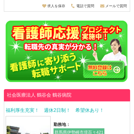
求人を保存
電話で質問
メールで質問
社会医療法人 鶴谷会
鶴谷病院
福利厚生充実！ 週休2日制！ 希望休あり！
勤務地：
群馬県伊勢崎市境百々421