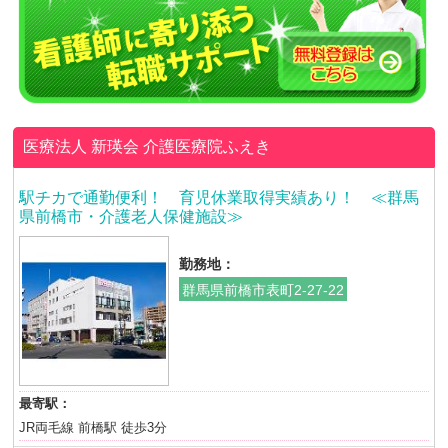
医療法人 新瑛会
介護医療院ふえき
駅チカで通勤便利！ 育児休業取得実績あり！ ≪群馬
県前橋市・介護老人保健施設≫
勤務地：
群馬県前橋市表町2-27-22
最寄駅：
JR両毛線 前橋駅 徒歩3分