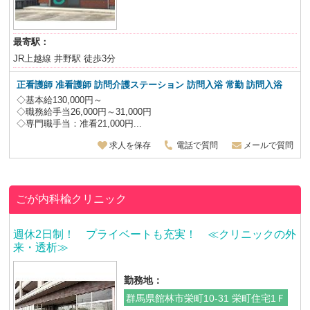
最寄駅：
JR上越線 井野駅 徒歩3分
正看護師 准看護師 訪問介護ステーション 訪問入浴 常勤 訪問入浴
◇基本給130,000円～
◇職務給手当26,000円～31,000円
◇専門職手当：准看21,000円...
求人を保存
電話で質問
メールで質問
ごが内科楡クリニック
週休2日制！ プライベートも充実！ ≪クリニックの外
来・透析≫
勤務地：
群馬県館林市栄町10-31 栄町住宅1Ｆ