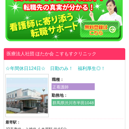
医療法人社団 ほたか会
こすもすクリニック
☆年間休日124日☆ 日勤のみ！ 福利厚生◎！
職種：
正看護師
勤務地：
群馬県渋川市半田1048
最寄駅：