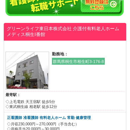
グリーンライフ東日本株式会社
介護付有料老人ホーム
メディス桐生Ⅰ番館
勤務地：
群馬県桐生市相生町3-176-8
最寄駅：
◇上毛電鉄 天王宿駅 徒歩5分
◇東武桐生線 相老駅 徒歩12分
正看護師 准看護師 有料老人ホーム 常勤 健康管理
◇月収230,000円～270,000円（手当含む）
◇資格手当20,000円～30,000円