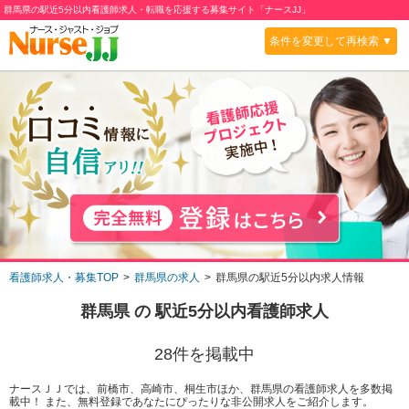
群馬県の駅近5分以内看護師求人・転職を応援する募集サイト「ナースJJ」
条件を変更して再検索 ▼
看護師求人・募集TOP
群馬県の求人
群馬県の駅近5分以内求人情報
群馬県
の
駅近5分以内
看護師求人
28
件を掲載中
ナースＪＪでは、前橋市、高崎市、桐生市ほか、群馬県の看護師求人を多数掲
載中！ また、無料登録であなたにぴったりな非公開求人をご紹介します。