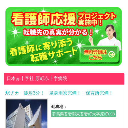
日本赤十字社
原町赤十字病院
駅チカ 徒歩3分！ 単身用寮完備！ 保育所完備！
勤務地：
群馬県吾妻郡東吾妻町大字原町698