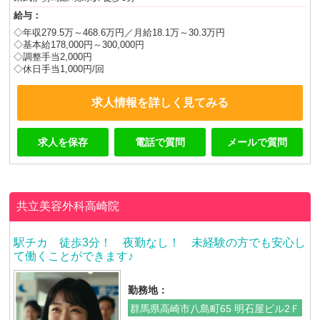
給与：
◇年収279.5万～468.6万円／月給18.1万～30.3万円
◇基本給178,000円～300,000円
◇調整手当2,000円
◇休日手当1,000円/回
求人情報を詳しく見てみる
求人を保存
電話で質問
メールで質問
共立美容外科高崎院
駅チカ 徒歩3分！ 夜勤なし！ 未経験の方でも安心し
て働くことができます♪
勤務地：
群馬県高崎市八島町65 明石屋ビル2Ｆ