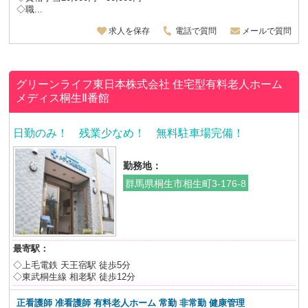
◇職...
求人を保存
電話で質問
メールで質問
グリーンライフ東日本株式会社
住宅型有料老人ホーム
メディス桐生Ⅱ番館
日勤のみ！ 残業少なめ！ 無料駐車場完備！
勤務地：
群馬県桐生市相生町3-176-8
最寄駅：
◇上毛電鉄 天王宿駅 徒歩5分
◇東武桐生線 相老駅 徒歩12分
正看護師 准看護師 有料老人ホーム 常勤 非常勤 健康管理