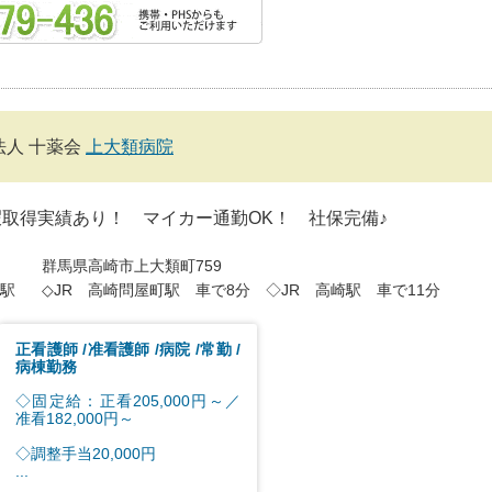
法人 十薬会
上大類病院
取得実績あり！ マイカー通勤OK！ 社保完備♪
群馬県高崎市上大類町759
駅
◇JR 高崎問屋町駅 車で8分 ◇JR 高崎駅 車で11分
正看護師
准看護師
病院
常勤
病棟勤務
◇固定給：正看205,000円～／
准看182,000円～
◇調整手当20,000円
...