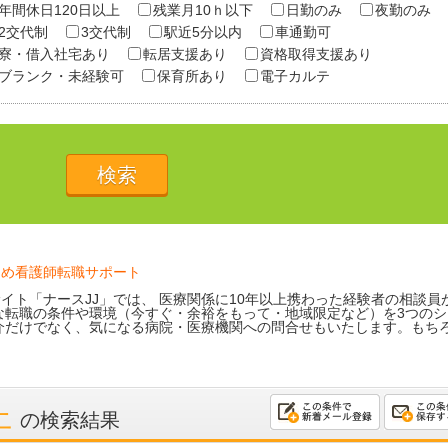
年間休日120日以上
残業月10ｈ以下
日勤のみ
夜勤のみ
2交代制
3交代制
駅近5分以内
車通勤可
寮・借入社宅あり
転居支援あり
資格取得支援あり
ブランク・未経験可
保育所あり
電子カルテ
ため看護師転職サポート
イト「ナースJJ」では、 医療関係に10年以上携わった経験者の相談員
な転職の条件や環境（今すぐ・余裕をもって・地域限定など）を3つのシ
介だけでなく、気になる病院・医療機関への問合せもいたします。もち
上
の検索結果