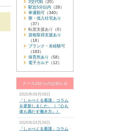
3交代制
（20）
駅近5分以内
（28）
車通勤可
（340）
寮・借入社宅あり
（37）
転居支援あり
（0）
資格取得支援あり
（18）
ブランク・未経験可
（183）
保育所あり
（58）
電子カルテ
（12）
ナースJJからのお知らせ
2025年09月09日
「しゃべくる看護」コラム
を更新しました。（『心も
体も満たす働き方』）
2025年03月28日
「しゃべくる看護」コラム