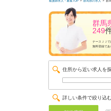
看護師求人・募集TOP
>
群馬県の求人
>
群
群馬
249
ナースＪＪで
無料登録であ
住所から近い求人を
詳しい条件で絞り込