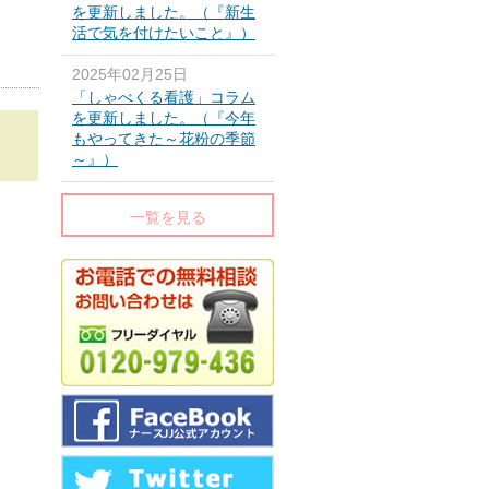
を更新しました。（『新生
活で気を付けたいこと』）
2025年02月25日
「しゃべくる看護」コラム
を更新しました。（『今年
もやってきた～花粉の季節
～』）
一覧を見る