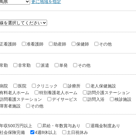
更に地域を指定
正看護師
准看護師
助産師
保健師
その他
常勤
非常勤
派遣
単発
その他
病院
医院
クリニック
診療所
老人保健施設
有料老人ホーム
特別養護老人ホーム
訪問介護ステーション
訪問看護ステーション
デイサービス
訪問入浴
検診施設
障害者施設
その他
年収500万円以上
昇給・年数賞与あり
退職金制度あり
社会保険完備
4週8休以上
土日祝休み