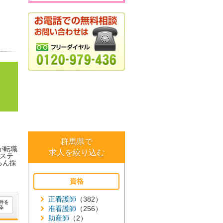
群馬県で
が転職
求人を絞り込む
ステ
ろん採
資格
正看護師
（382）
准看護師
（256）
助産師
（2）