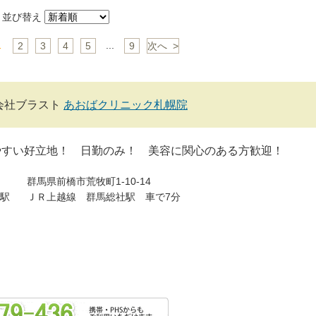
並び替え
1
...
2
3
4
5
9
次へ >
会社ブラスト
あおばクリニック札幌院
やすい好立地！ 日勤のみ！ 美容に関心のある方歓迎！
群馬県前橋市荒牧町1-10-14
駅
ＪＲ上越線 群馬総社駅 車で7分