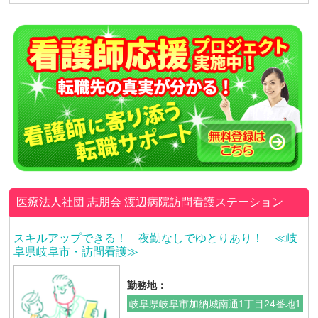
医療法人社団 志朋会
渡辺病院訪問看護ステーション
スキルアップできる！ 夜勤なしでゆとりあり！ ≪岐
阜県岐阜市・訪問看護≫
勤務地：
岐阜県岐阜市加納城南通1丁目24番地1