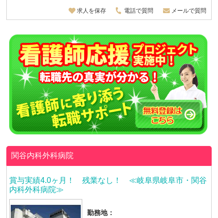
求人を保存
電話で質問
メールで質問
関谷内科外科病院
賞与実績4.0ヶ月！ 残業なし！ ≪岐阜県岐阜市・関谷
内科外科病院≫
勤務地：