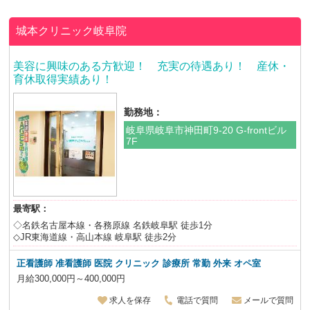
城本クリニック岐阜院
美容に興味のある方歓迎！ 充実の待遇あり！ 産休・
育休取得実績あり！
勤務地：
岐阜県岐阜市神田町9-20 G-frontビル
7F
最寄駅：
◇名鉄名古屋本線・各務原線 名鉄岐阜駅 徒歩1分
◇JR東海道線・高山本線 岐阜駅 徒歩2分
正看護師 准看護師 医院 クリニック 診療所 常勤 外来 オペ室
月給300,000円～400,000円
求人を保存
電話で質問
メールで質問