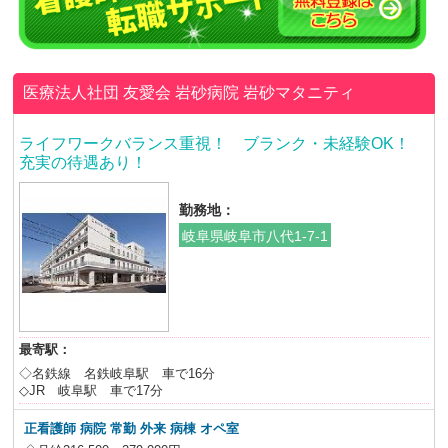
医療法人社団 友愛会 岩砂病院
岩砂マタニティ
ライフワークバランス重視！ ブランク・未経験OK！
充実の待遇あり！
勤務地：
岐阜県岐阜市八代1-7-1
最寄駅：
◇名鉄線 名鉄岐阜駅 車で16分
◇JR 岐阜駅 車で17分
正看護師 病院 常勤 外来 病棟 オペ室