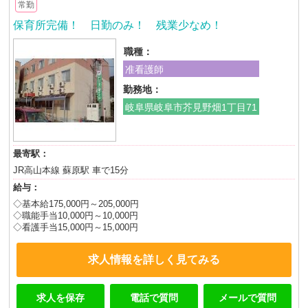
常勤
保育所完備！ 日勤のみ！ 残業少なめ！
職種：
准看護師
勤務地：
岐阜県岐阜市芥見野畑1丁目71
最寄駅：
JR高山本線 蘇原駅 車で15分
給与：
◇基本給175,000円～205,000円
◇職能手当10,000円～10,000円
◇看護手当15,000円～15,000円
求人情報を詳しく見てみる
求人を保存
電話で質問
メールで質問