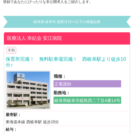
登録であなたにぴったりな非公開求人をご紹介します。
岐阜県 岐阜市 残業月10ｈ以下の検索結果
医療法人 幸紀会
安江病院
常勤
保育所完備！ 無料駐車場完備！ 西岐阜駅より徒歩10
分♪
職種：
正看護師
勤務地：
岐阜県岐阜市鏡島西二丁目4番14号
最寄駅：
東海道本線 西岐阜駅 徒歩10分
給与：