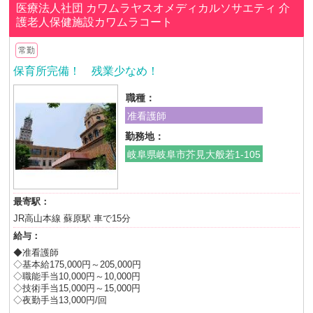
医療法人社団 カワムラヤスオメディカルソサエティ
介
護老人保健施設カワムラコート
常勤
保育所完備！ 残業少なめ！
職種：
准看護師
勤務地：
岐阜県岐阜市芥見大般若1-105
最寄駅：
JR高山本線 蘇原駅 車で15分
給与：
◆准看護師
◇基本給175,000円～205,000円
◇職能手当10,000円～10,000円
◇技術手当15,000円～15,000円
◇夜勤手当13,000円/回