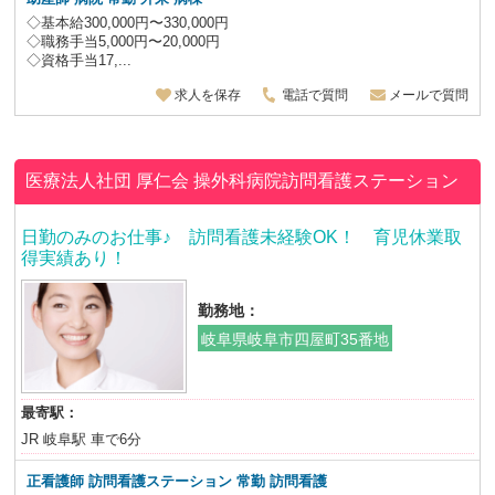
◇基本給300,000円〜330,000円
◇職務手当5,000円〜20,000円
◇資格手当17,...
求人を保存
電話で質問
メールで質問
医療法人社団 厚仁会
操外科病院訪問看護ステーション
日勤のみのお仕事♪ 訪問看護未経験OK！ 育児休業取
得実績あり！
勤務地：
岐阜県岐阜市四屋町35番地
最寄駅：
JR 岐阜駅 車で6分
正看護師
訪問看護ステーション 常勤 訪問看護