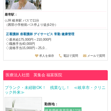
最寄駅：
◇JR 岐阜駅 バスで11分
（茜部小学校前バス停より徒歩2分）
正看護師 准看護師 デイサービス 常勤 健康管理
◇基本給175,000円～210,000円
◇職務手当40,000円
◇資格手当15,000円～25,0...
求人を保存
電話で質問
メールで質問
医療法人社団 英集会
福富医院
ブランク・未経験OK！ 残業なし！ ≪岐阜市・クリニ
ック外来≫
勤務地：
岐阜県岐阜市安食1228