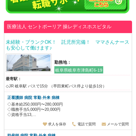
医療法人 セントポーリア
操レディスホスピタル
未経験・ブランクOK！ 託児所完備！ ママさんナース
も安心して働けます♪
勤務地：
岐阜県岐阜市津島町6-19
最寄駅：
◇JR 岐阜駅 バスで15分 （早田東町バス停より徒歩1分）
正看護師 病院 常勤 外来 病棟
◇基本給250,000円〜280,000円
◇職務手当5,000円〜20,000円
◇資格手当13,...
求人を保存
電話で質問
メールで質問
助産師 病院 常勤 外来 病棟