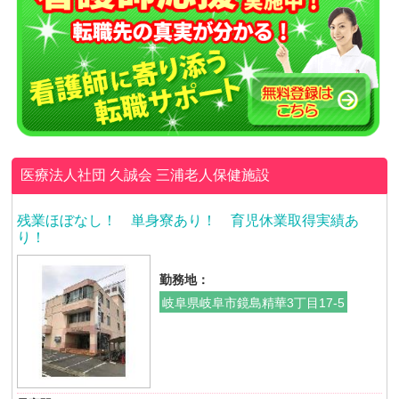
医療法人社団 久誠会
三浦老人保健施設
残業ほぼなし！ 単身寮あり！ 育児休業取得実績あ
り！
勤務地：
岐阜県岐阜市鏡島精華3丁目17-5