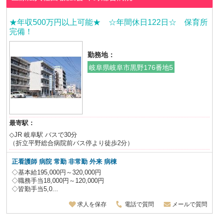
★年収500万円以上可能★ ☆年間休日122日☆ 保育所
完備！
勤務地：
岐阜県岐阜市黒野176番地5
最寄駅：
◇JR 岐阜駅 バスで30分
（折立平野総合病院前バス停より徒歩2分）
正看護師 病院 常勤 非常勤 外来 病棟
◇基本給195,000円～320,000円
◇職務手当18,000円～120,000円
◇皆勤手当5,0...
求人を保存
電話で質問
メールで質問