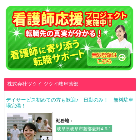
株式会社ツクイ
ツクイ岐阜茜部
デイサービス初めての方も歓迎♪ 日勤のみ！ 無料駐車
場完備！
勤務地：
岐阜県岐阜市茜部菱野4-6-1