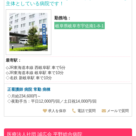
主体としている病院です！
勤務地：
岐阜県岐阜市宇佐南1-8-1
最寄駅：
◇JR東海道本線 西岐阜駅 車で5分
◇JR東海道本線 岐阜駅 車で10分
◇名鉄 新岐阜駅 車で10分
正看護師 病院 常勤 病棟
◇月給234,600円～
◇夜勤手当：平日12,000円/回／土日祝14,000円/回
求人を保存
電話で質問
メールで質問
医療法人社団 誠広会
平野総合病院