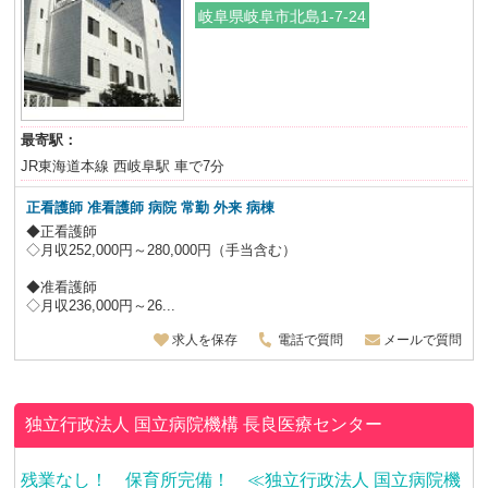
岐阜県岐阜市北島1-7-24
最寄駅：
JR東海道本線 西岐阜駅 車で7分
正看護師 准看護師 病院 常勤 外来 病棟
◆正看護師
◇月収252,000円～280,000円（手当含む）
◆准看護師
◇月収236,000円～26...
求人を保存
電話で質問
メールで質問
独立行政法人 国立病院機構
長良医療センター
残業なし！ 保育所完備！ ≪独立行政法人 国立病院機