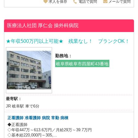
求人を保存
電話で質問
メールで質問
医療法人社団 厚仁会
操外科病院
★年収500万円以上可能★ 残業なし！ ブランクOK！
勤務地：
岐阜県岐阜市四屋町43番地
最寄駅：
JR 岐阜駅 車で6分
正看護師 准看護師 病院 常勤 病棟
◆正看護師
◇年収447万～613.6万円／月給29万～39.7万円
◇基本給220,000円～305,...