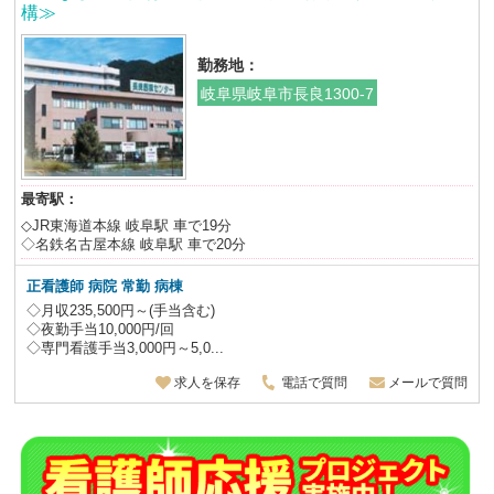
構≫
勤務地：
岐阜県岐阜市長良1300-7
最寄駅：
◇JR東海道本線 岐阜駅 車で19分
◇名鉄名古屋本線 岐阜駅 車で20分
正看護師 病院 常勤 病棟
◇月収235,500円～(手当含む)
◇夜勤手当10,000円/回
◇専門看護手当3,000円～5,0...
求人を保存
電話で質問
メールで質問