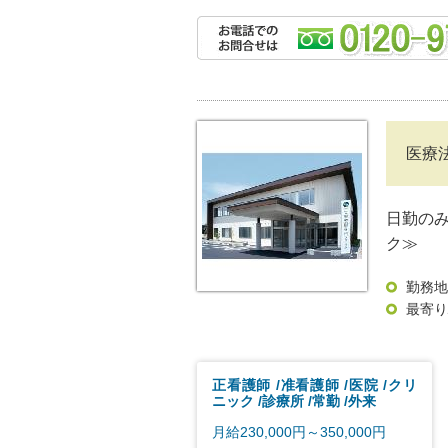
医療
日勤の
ク≫
勤務地
最寄り
正看護師
准看護師
医院
クリ
ニック
診療所
常勤
外来
月給230,000円～350,000円