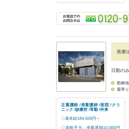
医療
日勤の
勤務地
最寄り
正看護師
准看護師
医院
クリ
ニック
診療所
常勤
外来
◇基本給184,500円～
◇資格手当：准看護師10,000円