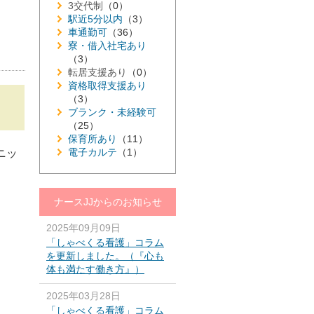
3交代制
（0）
駅近5分以内
（3）
車通勤可
（36）
寮・借入社宅あり
（3）
転居支援あり
（0）
資格取得支援あり
（3）
ブランク・未経験可
（25）
保育所あり
（11）
電子カルテ
（1）
ニッ
ナースJJからのお知らせ
2025年09月09日
「しゃべくる看護」コラム
を更新しました。（『心も
体も満たす働き方』）
2025年03月28日
「しゃべくる看護」コラム