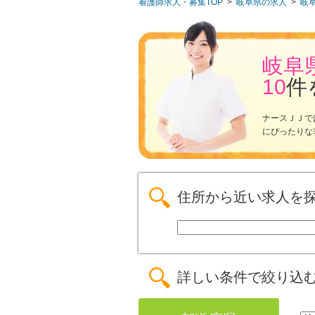
看護師求人・募集TOP
>
岐阜県の求人
>
岐
岐阜
10
件
ナースＪＪで
にぴったりな
住所から近い求人を
詳しい条件で絞り込