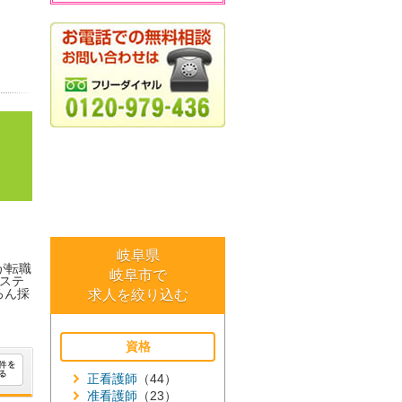
岐阜県
が転職
岐阜市で
ステ
ろん採
求人を絞り込む
資格
正看護師
（44）
准看護師
（23）