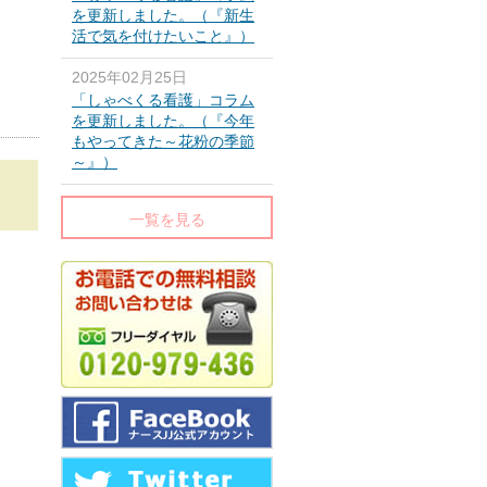
を更新しました。（『新生
活で気を付けたいこと』）
2025年02月25日
「しゃべくる看護」コラム
を更新しました。（『今年
もやってきた～花粉の季節
～』）
一覧を見る