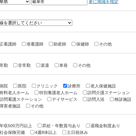
更に地域を指定
正看護師
准看護師
助産師
保健師
その他
常勤
非常勤
派遣
単発
その他
病院
医院
クリニック
診療所
老人保健施設
有料老人ホーム
特別養護老人ホーム
訪問介護ステーション
訪問看護ステーション
デイサービス
訪問入浴
検診施設
障害者施設
その他
年収500万円以上
昇給・年数賞与あり
退職金制度あり
社会保険完備
4週8休以上
土日祝休み