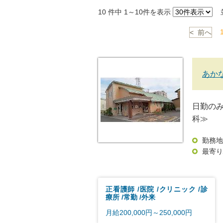
10
件中 1～10件を表示
並
< 前へ
あか
日勤の
科≫
勤務地
最寄り
正看護師
医院
クリニック
診
療所
常勤
外来
月給200,000円～250,000円