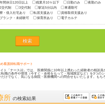
年間休日120日以上
残業月10ｈ以下
日勤のみ
夜勤のみ
2交代制
3交代制
駅近5分以内
車通勤可
寮・借入社宅あり
転居支援あり
資格取得支援あり
ブランク・未経験可
保育所あり
電子カルテ
ため看護師転職サポート
イト「ナースJJ」では、 医療関係に10年以上携わった経験者の相談員
な転職の条件や環境（今すぐ・余裕をもって・地域限定など）を3つのシ
介だけでなく、気になる病院・医療機関への問合せもいたします。もち
診療所
の検索結果