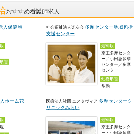
給
おすすめ看護師求人
老人保健施
多摩センター地域包括
社会福祉法人楽友会
支援センター
駅
最寄駅
京王多摩センタ
ー／小田急多摩
形態
センター／多摩
勤
センター
勤務形態
常勤
人ホーム花
多摩センターク
医療法人社団 ユスタヴィア
リニックみらい
駅
最寄駅
境
京王多摩センタ
ー・小田急多摩