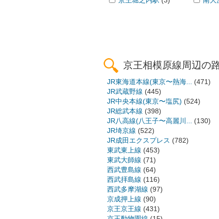
京王相模原線周辺の
JR東海道本線(東京〜熱海...
(471)
JR武蔵野線
(445)
JR中央本線(東京〜塩尻)
(524)
JR総武本線
(398)
JR八高線(八王子〜高麗川...
(130)
JR埼京線
(522)
JR成田エクスプレス
(782)
東武東上線
(453)
東武大師線
(71)
西武豊島線
(64)
西武拝島線
(116)
西武多摩湖線
(97)
京成押上線
(90)
京王京王線
(431)
京王動物園線
(15)