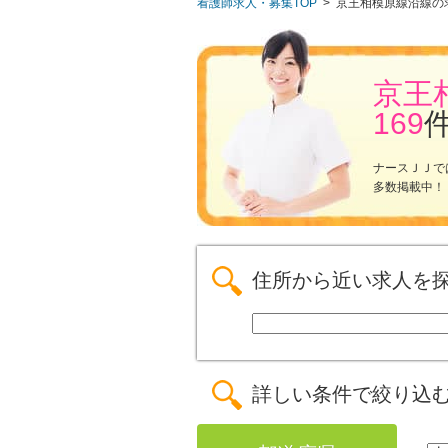
看護師求人・募集TOP
>
京王相模原線沿線の
京王
169
ナースＪＪで
多数掲載中！
住所から近い求人を
詳しい条件で絞り込