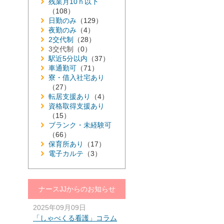
残業月10ｈ以下
（108）
日勤のみ
（129）
夜勤のみ
（4）
2交代制
（28）
3交代制
（0）
駅近5分以内
（37）
車通勤可
（71）
寮・借入社宅あり
（27）
転居支援あり
（4）
資格取得支援あり
（15）
ブランク・未経験可
（66）
保育所あり
（17）
電子カルテ
（3）
ナースJJからのお知らせ
2025年09月09日
「しゃべくる看護」コラム