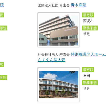
院
青木病院
医療法人社団 青山会
駅
最寄駅
西調布
形態
勤務形態
勤
常勤
特別養護老人ホーム
社会福祉法人 寿真会
らくえん深大寺
駅
最寄駅
布田
形態
勤務形態
勤
常勤