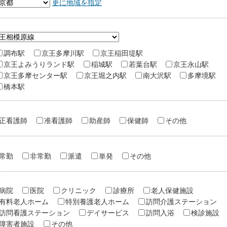
更に地域を指定
調布駅
京王多摩川駅
京王稲田堤駅
京王よみうりランド駅
稲城駅
若葉台駅
京王永山駅
京王多摩センター駅
京王堀之内駅
南大沢駅
多摩境駅
橋本駅
正看護師
准看護師
助産師
保健師
その他
常勤
非常勤
派遣
単発
その他
病院
医院
クリニック
診療所
老人保健施設
有料老人ホーム
特別養護老人ホーム
訪問介護ステーション
訪問看護ステーション
デイサービス
訪問入浴
検診施設
障害者施設
その他