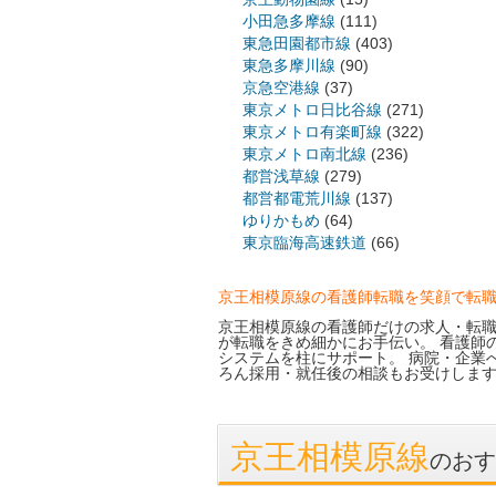
小田急多摩線
(111)
東急田園都市線
(403)
東急多摩川線
(90)
京急空港線
(37)
東京メトロ日比谷線
(271)
東京メトロ有楽町線
(322)
東京メトロ南北線
(236)
都営浅草線
(279)
都営都電荒川線
(137)
ゆりかもめ
(64)
東京臨海高速鉄道
(66)
京王相模原線の看護師転職を笑顔で転
京王相模原線の看護師だけの求人・転職
が転職をきめ細かにお手伝い。 看護師
システムを柱にサポート。 病院・企業
ろん採用・就任後の相談もお受けしま
京王相模原線
のおす