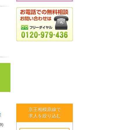
京王相模原線で
駅
求人を絞り込む
(9)