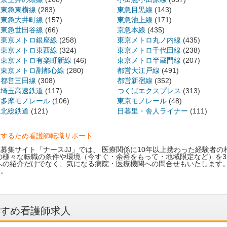
東急東横線
(283)
東急目黒線
(143)
東急大井町線
(157)
東急池上線
(171)
東急世田谷線
(66)
京急本線
(435)
東京メトロ銀座線
(258)
東京メトロ丸ノ内線
(435)
東京メトロ東西線
(324)
東京メトロ千代田線
(238)
東京メトロ有楽町新線
(46)
東京メトロ半蔵門線
(207)
東京メトロ副都心線
(280)
都営大江戸線
(491)
都営三田線
(308)
都営新宿線
(352)
埼玉高速鉄道
(117)
つくばエクスプレス
(313)
多摩モノレール
(106)
東京モノレール
(48)
北総鉄道
(121)
日暮里・舎人ライナー
(111)
職するため看護師転職サポート
募集サイト「ナースJJ」では、 医療関係に10年以上携わった経験者の
の様々な転職の条件や環境（今すぐ・余裕をもって・地域限定など）を3
への紹介だけでなく、気になる病院・医療機関への問合せもいたします
す。
すめ看護師求人