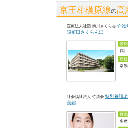
京王相模原線
高
の
介護
医療法人社団 鶴川さくら会
設町田さくらんぼ
最寄
鶴川
勤務
常
特別養護老
社会福祉法人 竹清会
美郷
最寄
多摩