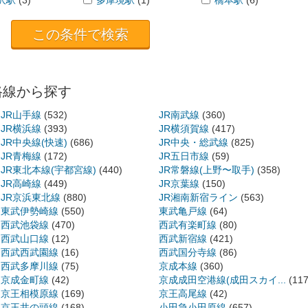
路線から探す
JR山手線
(532)
JR南武線
(360)
JR横浜線
(393)
JR横須賀線
(417)
JR中央線(快速)
(686)
JR中央・総武線
(825)
JR青梅線
(172)
JR五日市線
(59)
JR東北本線(宇都宮線)
(440)
JR常磐線(上野〜取手)
(358)
JR高崎線
(449)
JR京葉線
(150)
JR京浜東北線
(880)
JR湘南新宿ライン
(563)
東武伊勢崎線
(550)
東武亀戸線
(64)
西武池袋線
(470)
西武有楽町線
(80)
西武山口線
(12)
西武新宿線
(421)
西武西武園線
(16)
西武国分寺線
(86)
西武多摩川線
(75)
京成本線
(360)
京成金町線
(42)
京成成田空港線(成田スカイ...
(117
京王相模原線
(169)
京王高尾線
(42)
京王井の頭線
(168)
小田急小田原線
(657)