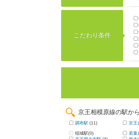
こだわり条件
京王相模原線の駅か
調布駅
(11)
京王
稲城駅
(0)
若葉
京王堀之内駅
(3)
南大