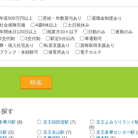
年収500万円以上
昇給・年数賞与あり
退職金制度あり
社会保険完備
4週8休以上
土日祝休み
年間休日120日以上
残業月10ｈ以下
日勤のみ
夜勤のみ
2交代制
3交代制
駅近5分以内
車通勤可
寮・借入社宅あり
転居支援あり
資格取得支援あり
ブランク・未経験可
保育所あり
電子カルテ
ら探す
多摩川駅
(8)
京王稲田堤駅
(7)
京王よみうりランド
(6)
台駅
(2)
京王永山駅
(7)
京王多摩センター駅
沢駅
(3)
多摩境駅
(1)
橋本駅
(6)