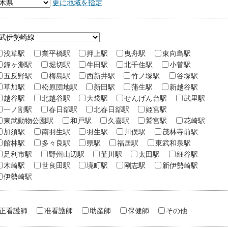
更に地域を指定
浅草駅
業平橋駅
押上駅
曳舟駅
東向島駅
鐘ヶ淵駅
堀切駅
牛田駅
北千住駅
小菅駅
五反野駅
梅島駅
西新井駅
竹ノ塚駅
谷塚駅
草加駅
松原団地駅
新田駅
蒲生駅
新越谷駅
越谷駅
北越谷駅
大袋駅
せんげん台駅
武里駅
一ノ割駅
春日部駅
北春日部駅
姫宮駅
東武動物公園駅
和戸駅
久喜駅
鷲宮駅
花崎駅
加須駅
南羽生駅
羽生駅
川俣駅
茂林寺前駅
館林駅
多々良駅
県駅
福居駅
東武和泉駅
足利市駅
野州山辺駅
韮川駅
太田駅
細谷駅
木崎駅
世良田駅
境町駅
剛志駅
新伊勢崎駅
伊勢崎駅
正看護師
准看護師
助産師
保健師
その他