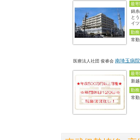
最寄
錦糸
とう
イツ
勤務
常
南埼玉病院
医療法人社団 俊睿会
最寄
新越
勤務
常