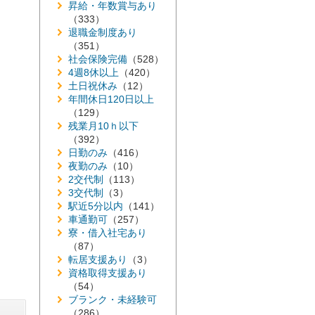
昇給・年数賞与あり
（333）
退職金制度あり
（351）
社会保険完備
（528）
4週8休以上
（420）
土日祝休み
（12）
年間休日120日以上
（129）
残業月10ｈ以下
（392）
日勤のみ
（416）
夜勤のみ
（10）
2交代制
（113）
3交代制
（3）
駅近5分以内
（141）
車通勤可
（257）
寮・借入社宅あり
（87）
転居支援あり
（3）
資格取得支援あり
（54）
ブランク・未経験可
（286）