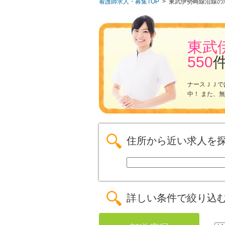
看護師求人・募集TOP
>
東武伊勢崎線沿線の
東武
550
ナースＪＪで
中！ また、
住所から近い求人を
詳しい条件で絞り込