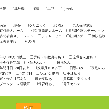
常勤
非常勤
派遣
単発
その他
病院
医院
クリニック
診療所
老人保健施設
有料老人ホーム
特別養護老人ホーム
訪問介護ステーション
訪問看護ステーション
デイサービス
訪問入浴
検診施設
障害者施設
その他
年収500万円以上
昇給・年数賞与あり
退職金制度あり
社会保険完備
4週8休以上
土日祝休み
年間休日120日以上
残業月10ｈ以下
日勤のみ
夜勤のみ
2交代制
3交代制
駅近5分以内
車通勤可
寮・借入社宅あり
転居支援あり
資格取得支援あり
ブランク・未経験可
保育所あり
電子カルテ