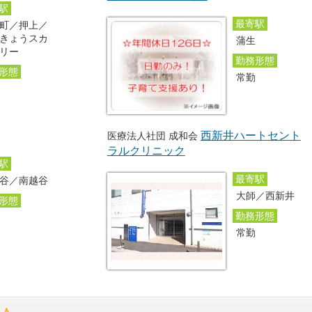
駅
最寄駅
町／押上／
きょうスカ
蒲生
リー
勤務形態
形態
常勤
勤
西新井ハートセント
医療法人社団 成和会
ラルクリニック
駅
最寄駅
谷／南越谷
大師／西新井
形態
勤務形態
勤
常勤