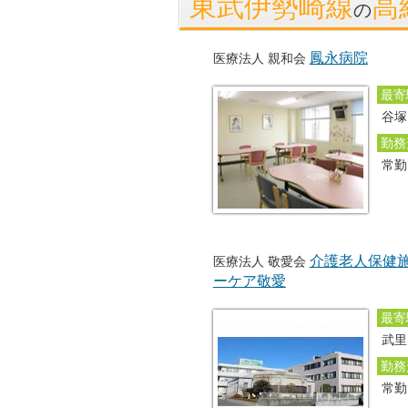
東武伊勢崎線
高
の
鳳永病院
医療法人 親和会
最寄
谷塚
勤務
常
介護老人保健
医療法人 敬愛会
ーケア敬愛
最寄
武里
勤務
常