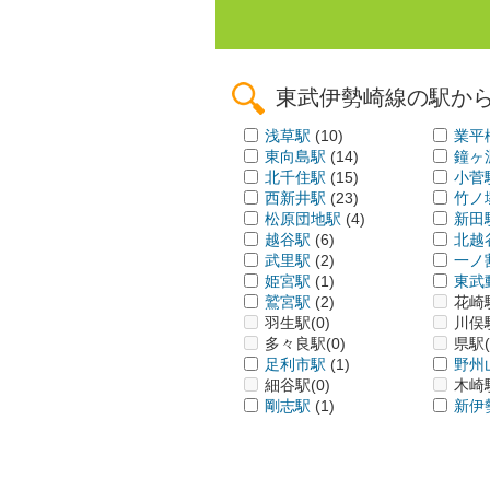
東武伊勢崎線の駅か
浅草駅
(10)
業平
東向島駅
(14)
鐘ヶ
北千住駅
(15)
小菅
西新井駅
(23)
竹ノ
松原団地駅
(4)
新田
越谷駅
(6)
北越
武里駅
(2)
一ノ
姫宮駅
(1)
東武
鷲宮駅
(2)
花崎
羽生駅
(0)
川俣
多々良駅
(0)
県駅
足利市駅
(1)
野州
細谷駅
(0)
木崎
剛志駅
(1)
新伊