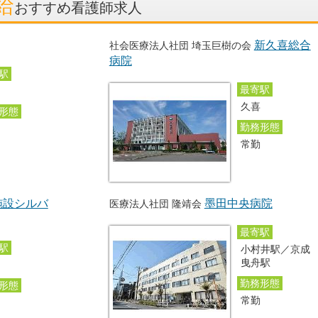
給
おすすめ看護師求人
新久喜総合
社会医療法人社団 埼玉巨樹の会
病院
駅
最寄駅
久喜
形態
勤務形態
勤
常勤
施設シルバ
墨田中央病院
医療法人社団 隆靖会
最寄駅
駅
小村井駅／京成
曳舟駅
勤務形態
形態
常勤
勤