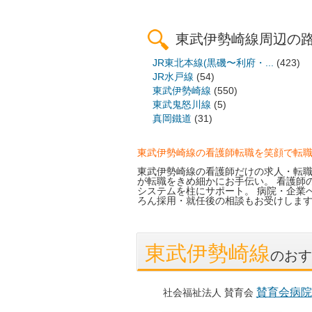
東武伊勢崎線周辺の
JR東北本線(黒磯〜利府・...
(423)
JR水戸線
(54)
東武伊勢崎線
(550)
東武鬼怒川線
(5)
真岡鐵道
(31)
東武伊勢崎線の看護師転職を笑顔で転
東武伊勢崎線の看護師だけの求人・転職
が転職をきめ細かにお手伝い。 看護師
システムを柱にサポート。 病院・企業
ろん採用・就任後の相談もお受けしま
東武伊勢崎線
のおす
賛育会病院
社会福祉法人 賛育会