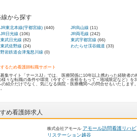
路線から探す
JR東北本線(宇都宮線)
(440)
JR烏山線
(11)
JR日光線
(106)
JR両毛線
(242)
東武日光線
(82)
東武宇都宮線
(66)
東武佐野線
(24)
わたらせ渓谷鐵道
(33)
野岩鉄道会津鬼怒川線
(0)
職するため看護師転職サポート
募集サイト「ナースJJ」では、 医療関係に10年以上携わった経験者の
の様々な転職の条件や環境（今すぐ・余裕をもって・地域限定など）を3
への紹介だけでなく、気になる病院・医療機関への問合せもいたします
す。
すめ看護師求人
アモール訪問看護リハビ
株式会社アモール
リステーション越谷