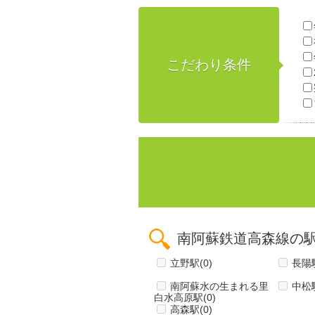
こだわり条件
南阿蘇鉄道高森線の
立野駅
(0)
長陽
南阿蘇水の生まれる里
中松
白水高原駅
(0)
高森駅
(0)