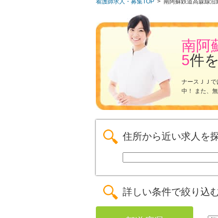
看護師求人・募集TOP
>
南阿蘇鉄道高森線沿
南阿
5
件
ナースＪＪで
中！ また、
住所から近い求人を
詳しい条件で絞り込