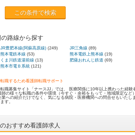
辺の路線から探す
JR豊肥本線(阿蘇高原線)
(249)
JR三角線
(89)
熊本電鉄本線
(53)
熊本電鉄上熊本線
(19)
くま川鉄道湯前線
(13)
肥薩おれんじ鉄道
(69)
熊本市電Ｂ系統
(121)
で転職するため看護師転職サポート
転職募集サイト「ナースJJ」では、 医療関係に10年以上携わった経験
護師の様々な転職の条件や環境（今すぐ・余裕をもって・地域限定など）
企業への紹介だけでなく、気になる病院・医療機関への問合せもいたし
します。
のおすすめ看護師求人