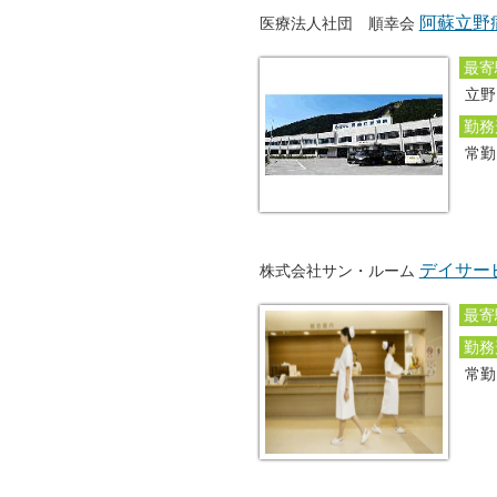
阿蘇立野
医療法人社団 順幸会
最寄
立野
勤務
常
デイサー
株式会社サン・ルーム
最寄
勤務
常