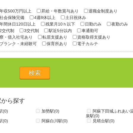
年収500万円以上
昇給・年数賞与あり
退職金制度あり
社会保険完備
4週8休以上
土日祝休み
年間休日120日以上
残業月10ｈ以下
日勤のみ
夜勤のみ
2交代制
3交代制
駅近5分以内
車通勤可
寮・借入社宅あり
転居支援あり
資格取得支援あり
ブランク・未経験可
保育所あり
電子カルテ
駅から探す
駅
(0)
加勢駅
(0)
阿蘇下田城ふれあい
泉駅
(0)
駅
(0)
阿蘇白川駅
(0)
見晴台駅
(0)