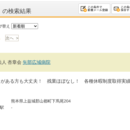
線
の検索結果
び替え
1
次へ >
法人 杏章会
矢部広域病院
クがある方も大丈夫！ 残業ほぼなし！ 各種休暇制度取得実
熊本県上益城郡山都町下馬尾204
駅
-