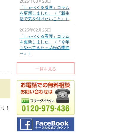
2025年03月28日
「しゃべくる看護」コラム
を更新しました。（『新生
活で気を付けたいこと』）
2025年02月25日
「しゃべくる看護」コラム
を更新しました。（『今年
もやってきた～花粉の季節
～』）
一覧を見る
あり！