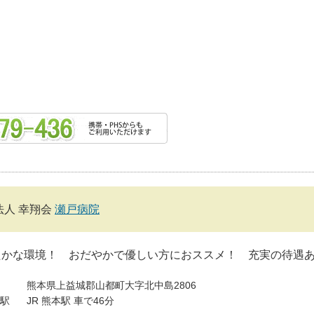
法人 幸翔会
瀬戸病院
たかな環境！ おだやかで優しい方におススメ！ 充実の待遇
熊本県上益城郡山都町大字北中島2806
駅
JR 熊本駅 車で46分