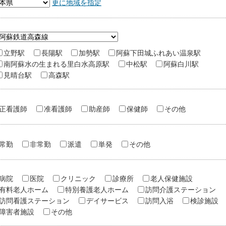
更に地域を指定
立野駅
長陽駅
加勢駅
阿蘇下田城ふれあい温泉駅
南阿蘇水の生まれる里白水高原駅
中松駅
阿蘇白川駅
見晴台駅
高森駅
正看護師
准看護師
助産師
保健師
その他
常勤
非常勤
派遣
単発
その他
病院
医院
クリニック
診療所
老人保健施設
有料老人ホーム
特別養護老人ホーム
訪問介護ステーション
訪問看護ステーション
デイサービス
訪問入浴
検診施設
障害者施設
その他