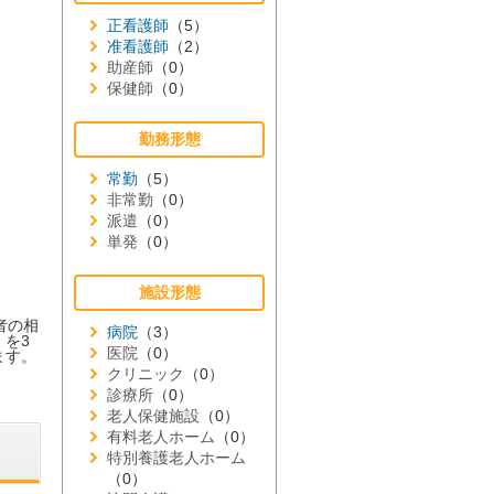
正看護師
（5）
准看護師
（2）
助産師
（0）
保健師
（0）
勤務形態
常勤
（5）
非常勤
（0）
派遣
（0）
単発
（0）
施設形態
者の相
病院
（3）
を3
医院
（0）
ます。
クリニック
（0）
診療所
（0）
老人保健施設
（0）
有料老人ホーム
（0）
特別養護老人ホーム
（0）