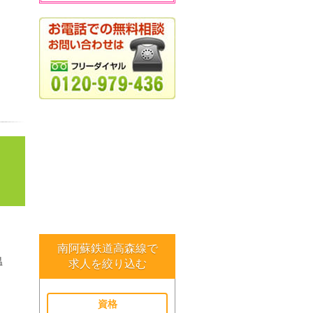
南阿蘇鉄道高森線で
温
求人を絞り込む
資格