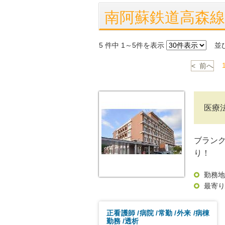
南阿蘇鉄道高森
5
件中 1～5件を表示
並
< 前へ
医療
ブラン
り！
勤務地
最寄り
正看護師
病院
常勤
外来
病棟
勤務
透析