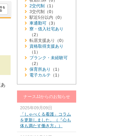
夜勤のみ
（0）
2交代制
（1）
3交代制
（0）
駅近5分以内
（0）
車通勤可
（3）
寮・借入社宅あり
（2）
転居支援あり
（0）
資格取得支援あり
（1）
ブランク・未経験可
（2）
保育所あり
（1）
電子カルテ
（1）
績あ
ナースJJからのお知らせ
2025年09月09日
「しゃべくる看護」コラム
を更新しました。（『心も
体も満たす働き方』）