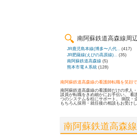
南阿蘇鉄道高森線周
JR鹿児島本線(博多〜八代...
(417)
JR肥薩線(えびの高原線)...
(35)
南阿蘇鉄道高森線
(5)
熊本市電Ａ系統
(128)
南阿蘇鉄道高森線の看護師転職を笑顔
南阿蘇鉄道高森線の看護師だけの求人・
談員が転職をきめ細かにお手伝い。 看
つのシステムを柱にサポート。 病院・
もちろん採用・就任後の相談もお受け
南阿蘇鉄道高森線