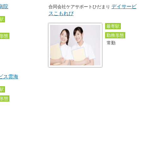
病院
デイサービ
合同会社ケアサポートひだまり
スこもれび
駅
最寄駅
勤務形態
形態
常勤
勤
ビス雲海
駅
形態
勤