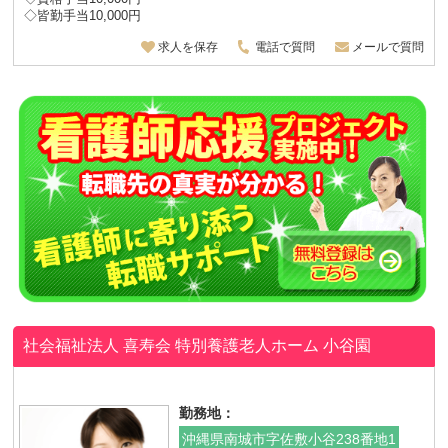
◇皆勤手当10,000円
求人を保存
電話で質問
メールで質問
社会福祉法人 喜寿会 特別養護老人ホーム 小谷園
勤務地：
沖縄県南城市字佐敷小谷238番地1