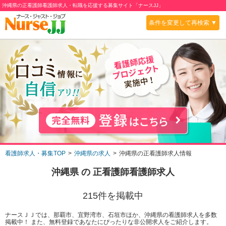
沖縄県の正看護師看護師求人・転職を応援する募集サイト「ナースJJ」
条件を変更して再検索 ▼
看護師求人・募集TOP
沖縄県の求人
沖縄県の正看護師求人情報
沖縄県
の
正看護師
看護師求人
215
件を掲載中
ナースＪＪでは、那覇市、宜野湾市、石垣市ほか、沖縄県の看護師求人を多数
掲載中！ また、無料登録であなたにぴったりな非公開求人をご紹介します。