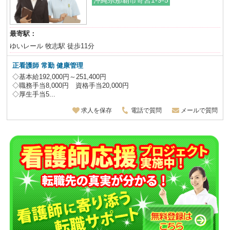
沖縄県那覇市寄宮1-9-5
最寄駅：
ゆいレール 牧志駅 徒歩11分
正看護師
常勤 健康管理
◇基本給192,000円～251,400円
◇職務手当8,000円 資格手当20,000円
◇厚生手当5...
求人を保存
電話で質問
メールで質問