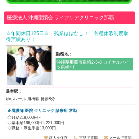
医療法人 沖縄聖蹟会
ライフケアクリニック那覇
☆年間休日125日☆ 残業ほぼなし！ 各種休暇制度取
得実績あり！
勤務地：
沖縄県那覇市泉崎2-3-8 ロイヤルハイ
ツ泉崎4Ｆ
最寄駅：
ゆいレール 旭橋駅 徒歩8分
正看護師 医院 クリニック 診療所
常勤
◇月給219,000円～
◇基本給166,000円～221,000円
◇職務・厚生手当13,000円...
求人を保存
電話で質問
メールで質問