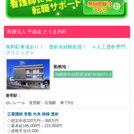
医療法人 平成会
とうま内科
無料駐車場あり！ 透析未経験歓迎！ ≪人工透析専門
クリニック≫
勤務地：
沖縄県中頭郡西原町幸地973-3
最寄駅：
ゆいレール 首里駅・石嶺駅 車で5分
正看護師 常勤 外来 病棟 透析
◇想定年収320万円～368万円
◇基本給185,000円～215,000円
◇資格手当15,000...