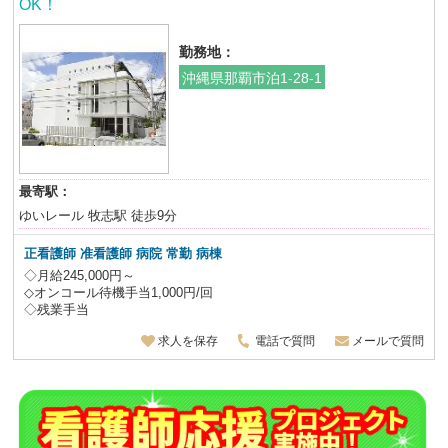
OK！
勤務地：
沖縄県那覇市泊1-28-1
最寄駅：
ゆいレール 牧志駅 徒歩9分
正看護師 准看護師 病院 常勤 病棟
◇月給245,000円～
◇オンコール待機手当1,000円/回
◇残業手当
求人を保存
電話で質問
メールで質問