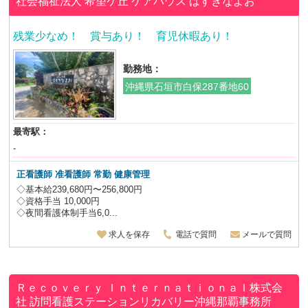
社会福祉法人 希望ケ丘
ケアハウス ばすきなよお
残業少なめ！ 賞与あり！ 育児休暇あり！
勤務地：
沖縄県石垣市白保287番地60
最寄駅：
-
正看護師 准看護師
常勤 健康管理
◇基本給239,680円〜256,800円
◇資格手当 10,000円
◇夜間看護体制手当6,0...
求人を保存
電話で質問
メールで質問
Ｒｅｃｏｖｅｒｙ Ｉｎｔｅｒｎａｔｉｏｎａｌ株式会
社
訪問看護ステーションリカバリー沖縄那覇事務所