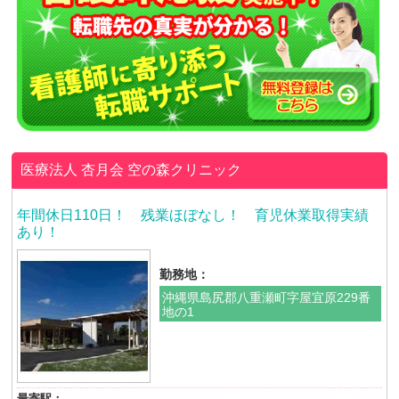
医療法人 杏月会
空の森クリニック
年間休日110日！ 残業ほぼなし！ 育児休業取得実績
あり！
勤務地：
沖縄県島尻郡八重瀬町字屋宜原229番
地の1
最寄駅：