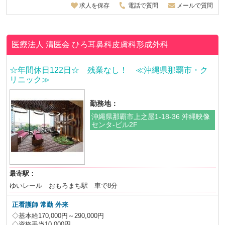
求人を保存
電話で質問
メールで質問
医療法人 清医会 ひろ耳鼻科皮膚科形成外科
☆年間休日122日☆ 残業なし！ ≪沖縄県那覇市・ク
リニック≫
勤務地：
沖縄県那覇市上之屋1-18-36 沖縄映像
センタ-ビル2F
最寄駅：
ゆいレール おもろまち駅 車で8分
正看護師 常勤 外来
◇基本給170,000円～290,000円
◇資格手当10,000円