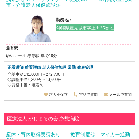
市・介護老人保健施設≫
勤務地：
沖縄県豊見城市字上田25番地
最寄駅：
ゆいレール 赤嶺駅 車で10分
正看護師 准看護師 老人保健施設
常勤 健康管理
◇基本給141,800円～272,700円
◇調整手当4,200円～13,600円
◇資格手当：准看5,...
求人を保存
電話で質問
メールで質問
医療法人 がじまるの会
糸数病院
産休・育休取得実績あり！ 教育制度◎ マイカー通勤