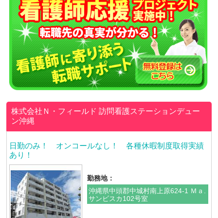
株式会社Ｎ・フィールド
訪問看護ステーションデュー
ン沖縄
日勤のみ！ オンコールなし！ 各種休暇制度取得実績
あり！
勤務地：
沖縄県中頭郡中城村南上原624-1 Ｍａ.
サンビスカ102号室