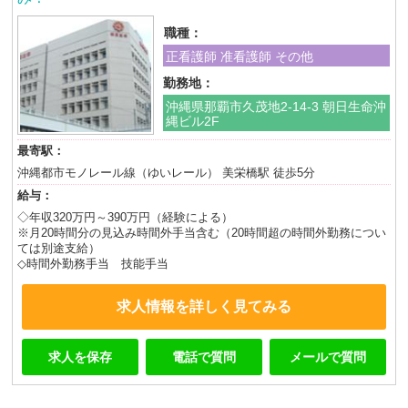
職種：
正看護師 准看護師 その他
勤務地：
沖縄県那覇市久茂地2-14-3 朝日生命沖
縄ビル2F
最寄駅：
沖縄都市モノレール線（ゆいレール） 美栄橋駅 徒歩5分
給与：
◇年収320万円～390万円（経験による）
※月20時間分の見込み時間外手当含む（20時間超の時間外勤務につい
ては別途支給）
◇時間外勤務手当 技能手当
求人情報を詳しく見てみる
求人を保存
電話で質問
メールで質問