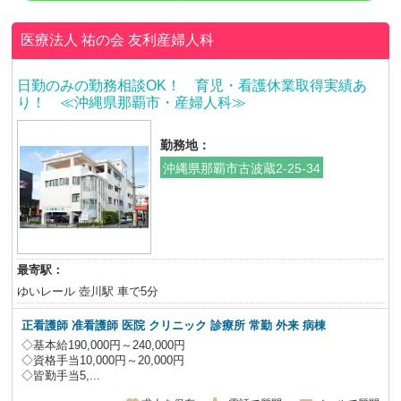
医療法人 祐の会
友利産婦人科
日勤のみの勤務相談OK！ 育児・看護休業取得実績あ
り！ ≪沖縄県那覇市・産婦人科≫
勤務地：
沖縄県那覇市古波蔵2-25-34
最寄駅：
ゆいレール 壺川駅 車で5分
正看護師 准看護師 医院 クリニック 診療所 常勤 外来 病棟
◇基本給190,000円～240,000円
◇資格手当10,000円～20,000円
◇皆勤手当5,...