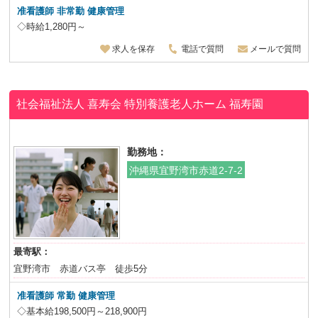
准看護師 非常勤 健康管理
◇時給1,280円～
求人を保存
電話で質問
メールで質問
社会福祉法人 喜寿会 特別養護老人ホーム 福寿園
勤務地：
沖縄県宜野湾市赤道2-7-2
最寄駅：
宜野湾市 赤道バス亭 徒歩5分
准看護師 常勤 健康管理
◇基本給198,500円～218,900円