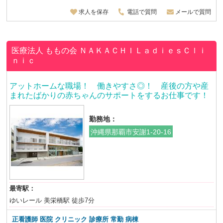
求人を保存
電話で質問
メールで質問
医療法人 ももの会
ＮＡＫＡＣＨＩＬａｄｉｅｓＣｌｉ
ｎｉｃ
アットホームな職場！ 働きやすさ◎！ 産後の方や産
まれたばかりの赤ちゃんのサポートをするお仕事です！
勤務地：
沖縄県那覇市安謝1-20-16
最寄駅：
ゆいレール 美栄橋駅 徒歩7分
正看護師 医院 クリニック 診療所 常勤 病棟