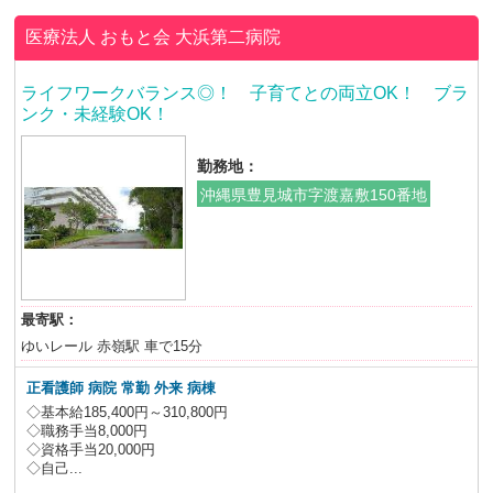
医療法人 おもと会
大浜第二病院
ライフワークバランス◎！ 子育てとの両立OK！ ブラ
ンク・未経験OK！
勤務地：
沖縄県豊見城市字渡嘉敷150番地
最寄駅：
ゆいレール 赤嶺駅 車で15分
正看護師
病院 常勤 外来 病棟
◇基本給185,400円～310,800円
◇職務手当8,000円
◇資格手当20,000円
◇自己...