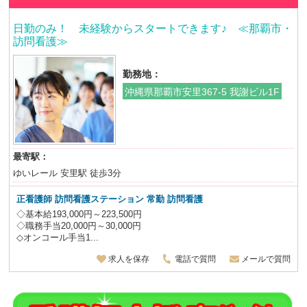
日勤のみ！ 未経験からスタートできます♪ ≪那覇市・
訪問看護≫
勤務地：
沖縄県那覇市安里367-5 我謝ビル1F
最寄駅：
ゆいレール 安里駅 徒歩3分
正看護師 訪問看護ステーション 常勤 訪問看護
◇基本給193,000円～223,500円
◇職務手当20,000円～30,000円
◇オンコール手当1...
求人を保存
電話で質問
メールで質問