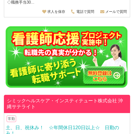
◇職務手当30...
求人を保存
電話で質問
メールで質問
シミックヘルスケア・インスティテュート株式会社 沖
縄サテライト
常勤
土、日、祝休み！ ☆年間休日120日以上☆ 日勤の
み！