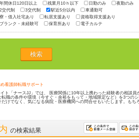
年間休日120日以上
残業月10ｈ以下
日勤のみ
夜勤のみ
2交代制
3交代制
駅近5分以内
車通勤可
寮・借入社宅あり
転居支援あり
資格取得支援あり
ブランク・未経験可
保育所あり
電子カルテ
ため看護師転職サポート
イト「ナースJJ」では、 医療関係に10年以上携わった経験者の相談員
な転職の条件や環境（今すぐ・余裕をもって・地域限定など）を3つのシ
介だけでなく、気になる病院・医療機関への問合せもいたします。もち
以内
の検索結果