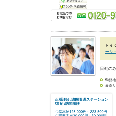
Ｒｅ
ーシ
日勤の
勤務地
最寄り
正看護師
訪問看護ステーション
常勤
訪問看護
◇基本給193,000円～223,500円
◇職務手当20,000円～30,000円