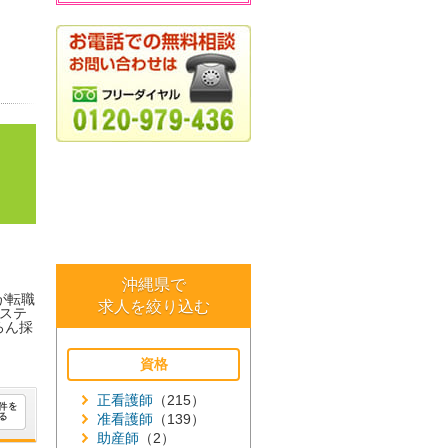
沖縄県で
が転職
求人を絞り込む
ステ
ろん採
資格
正看護師
（215）
准看護師
（139）
助産師
（2）