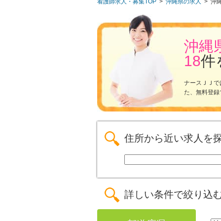
看護師求人・募集TOP
>
沖縄県の求人
>
沖
沖縄
18
件
ナースＪＪで
た、無料登録
住所から近い求人を
詳しい条件で絞り込