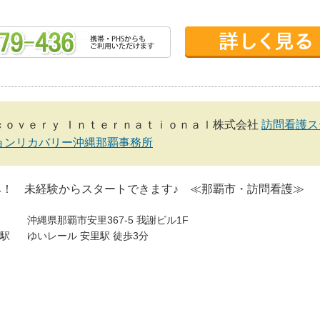
ｃｏｖｅｒｙ Ｉｎｔｅｒｎａｔｉｏｎａｌ株式会社
訪問看護ス
ョンリカバリー沖縄那覇事務所
み！ 未経験からスタートできます♪ ≪那覇市・訪問看護≫
沖縄県那覇市安里367-5 我謝ビル1F
駅
ゆいレール 安里駅 徒歩3分