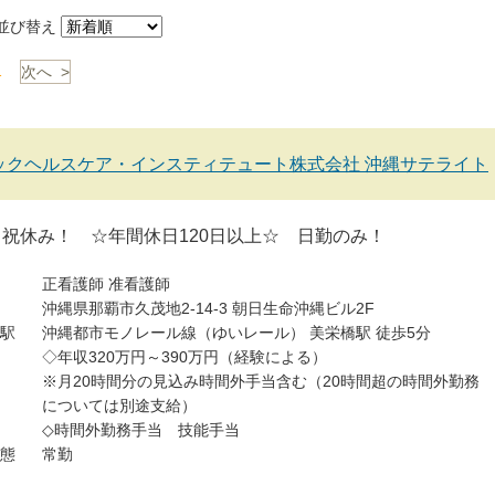
び替え
1
次へ >
ックヘルスケア・インスティテュート株式会社 沖縄サテライト
祝休み！ ☆年間休日120日以上☆ 日勤のみ！
正看護師
准看護師
沖縄県那覇市久茂地2-14-3 朝日生命沖縄ビル2F
駅
沖縄都市モノレール線（ゆいレール） 美栄橋駅 徒歩5分
◇年収320万円～390万円（経験による）
※月20時間分の見込み時間外手当含む（20時間超の時間外勤務
については別途支給）
◇時間外勤務手当 技能手当
態
常勤