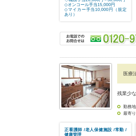
◇オンコール手当15,000円
◇マイカー手当10,000円（規定
あり）
医療
残業少
勤務地
最寄り
正看護師
老人保健施設
常勤
健康管理