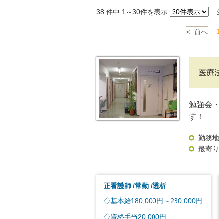
38
件中 1～30件を表示
並
< 前へ
医療
勉強会
す！
勤務地
最寄り
正看護師
常勤
透析
◇基本給180,000円～230,000円
◇資格手当20,000円