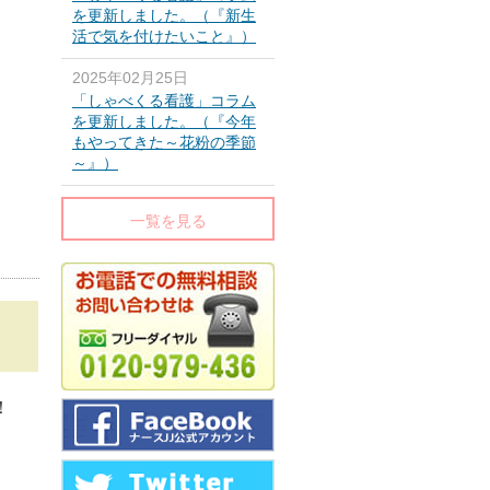
を更新しました。（『新生
活で気を付けたいこと』）
2025年02月25日
「しゃべくる看護」コラム
を更新しました。（『今年
もやってきた～花粉の季節
～』）
一覧を見る
K！