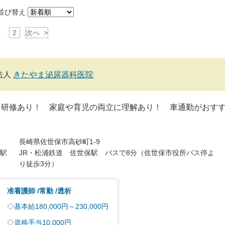
び替え
1
2
次へ >
法人
きたやま泌尿器科医院
・研修あり！ 家庭や育児の両立に理解あり！ 車通勤がおす
長崎県佐世保市高砂町1-9
駅
JR・松浦鉄道 佐世保駅 バスで8分（佐世保市役所バス停よ
り徒歩3分）
准看護師
常勤
透析
◇基本給180,000円～230,000円
◇資格手当10,000円