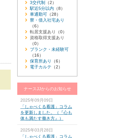
3交代制
（2）
駅近5分以内
（8）
車通勤可
（28）
寮・借入社宅あり
（6）
転居支援あり
（0）
資格取得支援あり
（0）
ブランク・未経験可
（16）
保育所あり
（6）
電子カルテ
（2）
ナースJJからのお知らせ
2025年09月09日
「しゃべくる看護」コラム
を更新しました。（『心も
体も満たす働き方』）
2025年03月28日
「しゃべくる看護」コラム