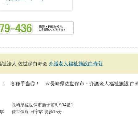
...
福祉法人 佐世保白寿会
介護老人福祉施設白寿荘
し！ 各種手当◎！ ≪長崎県佐世保市・介護老人福祉施設 白
長崎県佐世保市鹿子前町904番1
駅
佐世保線 日宇駅 徒歩15分