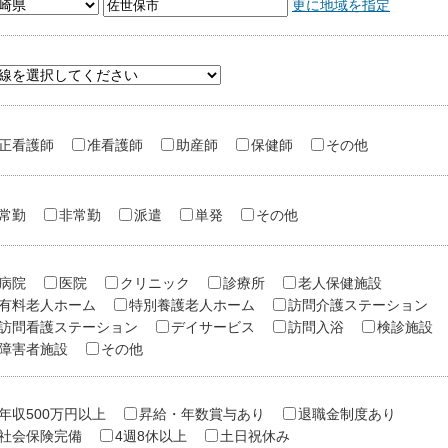
更に地域を指定
正看護師
准看護師
助産師
保健師
その他
常勤
非常勤
派遣
単発
その他
病院
医院
クリニック
診療所
老人保健施設
有料老人ホーム
特別養護老人ホーム
訪問介護ステーション
訪問看護ステーション
デイサービス
訪問入浴
検診施設
障害者施設
その他
年収500万円以上
昇給・年数賞与あり
退職金制度あり
社会保険完備
4週8休以上
土日祝休み