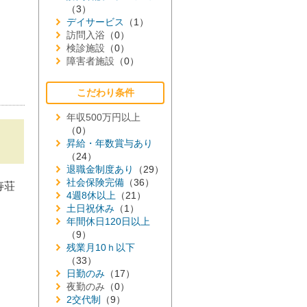
（3）
デイサービス
（1）
訪問入浴
（0）
検診施設
（0）
障害者施設
（0）
こだわり条件
年収500万円以上
（0）
昇給・年数賞与あり
（24）
退職金制度あり
（29）
社会保険完備
（36）
寿荘
4週8休以上
（21）
土日祝休み
（1）
年間休日120日以上
（9）
残業月10ｈ以下
（33）
日勤のみ
（17）
夜勤のみ
（0）
2交代制
（9）