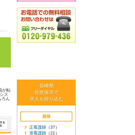
長崎県
員が転
佐世保市で
シス
ちろん
求人を絞り込む
資格
正看護師
（37）
准看護師
（21）