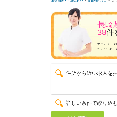
看護師求人・募集TOP
>
長崎県の求人
>
佐
長崎
38
件
ナースＪＪで
たにぴったり
住所から近い求人を
詳しい条件で絞り込