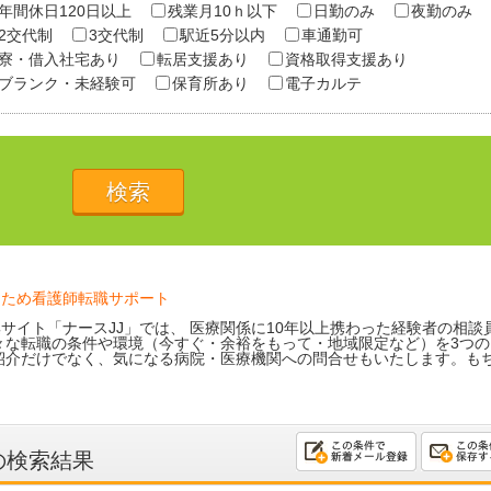
年間休日120日以上
残業月10ｈ以下
日勤のみ
夜勤のみ
2交代制
3交代制
駅近5分以内
車通勤可
寮・借入社宅あり
転居支援あり
資格取得支援あり
ブランク・未経験可
保育所あり
電子カルテ
るため看護師転職サポート
サイト「ナースJJ」では、 医療関係に10年以上携わった経験者の相談
々な転職の条件や環境（今すぐ・余裕をもって・地域限定など）を3つの
紹介だけでなく、気になる病院・医療機関への問合せもいたします。も
の検索結果