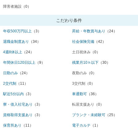
障害者施設
（0）
こだわり条件
年収500万円以上
（3）
昇給・年数賞与あり
（24）
退職金制度あり
（34）
社会保険完備
（42）
4週8休以上
（24）
土日祝休み
（0）
年間休日120日以上
（9）
残業月10ｈ以下
（30）
日勤のみ
（24）
夜勤のみ
（0）
2交代制
（11）
3交代制
（0）
駅近5分以内
（3）
車通勤可
（36）
寮・借入社宅あり
（3）
転居支援あり
（0）
資格取得支援あり
（3）
ブランク・未経験可
（25）
保育所あり
（11）
電子カルテ
（1）