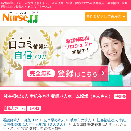
特別養護老人ホーム燦燦（さんさん） 正看護師・常勤・健康管理の看護師求人・募集情報、岐阜
県岐阜市で転職をするなら「ナースJJ」
条件を変更して再検索 ▼
社会福祉法人 幸紀会 特別養護老人ホーム燦燦（さんさん）
特別養
護老人ホーム
その他
看護師求人・募集TOP
>
岐阜県の求人
>
岐阜市の求人
>
社会福祉法人 幸紀
会 特別養護老人ホーム燦燦（さんさん）
> 正看護師 特別養護老人ホーム
ショ
ートステイ
常勤 健康管理 の求人情報