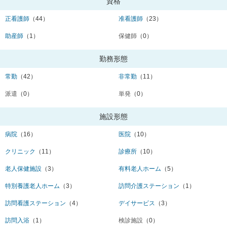
資格
正看護師
（44）
准看護師
（23）
助産師
（1）
保健師
（0）
勤務形態
常勤
（42）
非常勤
（11）
派遣
（0）
単発
（0）
施設形態
病院
（16）
医院
（10）
クリニック
（11）
診療所
（10）
老人保健施設
（3）
有料老人ホーム
（5）
特別養護老人ホーム
（3）
訪問介護ステーション
（1）
訪問看護ステーション
（4）
デイサービス
（3）
訪問入浴
（1）
検診施設
（0）