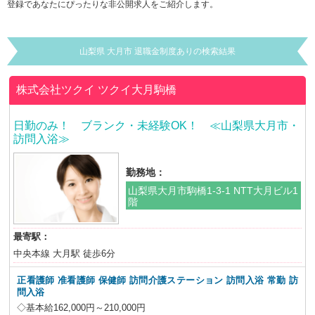
登録であなたにぴったりな非公開求人をご紹介します。
山梨県 大月市 退職金制度ありの検索結果
株式会社ツクイ
ツクイ大月駒橋
日勤のみ！ ブランク・未経験OK！ ≪山梨県大月市・
訪問入浴≫
勤務地：
山梨県大月市駒橋1-3-1 NTT大月ビル1
階
最寄駅：
中央本線 大月駅 徒歩6分
正看護師 准看護師 保健師 訪問介護ステーション 訪問入浴
常勤 訪
問入浴
◇基本給162,000円～210,000円