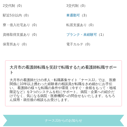
2交代制
（0）
3交代制
（0）
駅近5分以内
（0）
車通勤可
（3）
寮・借入社宅あり
（0）
転居支援あり
（0）
資格取得支援あり
（0）
ブランク・未経験可
（1）
保育所あり
（0）
電子カルテ
（0）
大月市の看護師転職を笑顔で転職するため看護師転職サポー
ト
大月市の看護師だけの求人・転職募集サイト「ナースJJ」では、 医療
関係に10年以上携わった経験者の相談員が転職をきめ細かにお手伝
い。 看護師の様々な転職の条件や環境（今すぐ・余裕をもって・地域
限定など）を3つのシステムを柱にサポート。 病院・企業への紹介だ
けでなく、気になる病院・医療機関への問合せもいたします。もちろ
ん採用・就任後の相談もお受けします。
ナースJJからのお知らせ