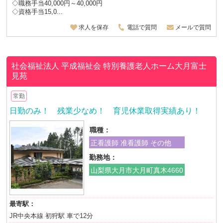
◇職務手当40,000円～40,000円
◇資格手当15,0...
求人を保存
電話で質問
メールで質問
社会福祉法人 平成福祉会
特別養護老人ホーム大月富士
見苑
常勤
日勤のみ！ 残業少なめ！ 育児休業取得実績あり！
職種：
正看護師 准看護師 その他
勤務地：
山梨県大月市大月町真木4660
最寄駅：
JR中央本線 初狩駅 車で12分