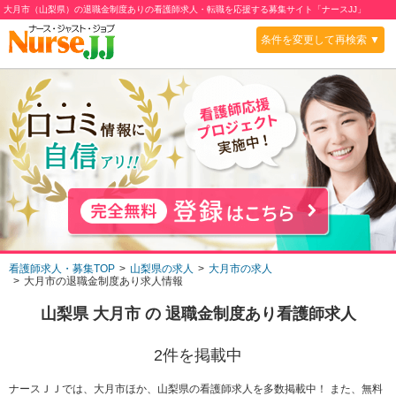
大月市（山梨県）の退職金制度ありの看護師求人・転職を応援する募集サイト「ナースJJ」
条件を変更して再検索 ▼
看護師求人・募集TOP
山梨県の求人
大月市の求人
大月市の退職金制度あり求人情報
山梨県 大月市
の
退職金制度あり
看護師求人
2
件を掲載中
ナースＪＪでは、大月市ほか、山梨県の看護師求人を多数掲載中！ また、無料