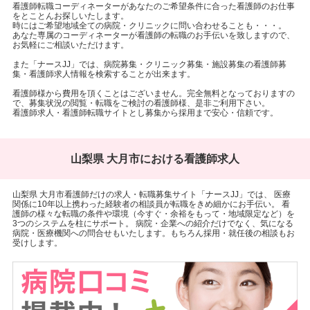
看護師転職コーディネーターがあなたのご希望条件に合った看護師のお仕事
をとことんお探しいたします。
時にはご希望地域全ての病院・クリニックに問い合わせることも・・・。
あなた専属のコーディネーターが看護師の転職のお手伝いを致しますので、
お気軽にご相談いただけます。
また「ナースJJ」では、病院募集・クリニック募集・施設募集の看護師募
集・看護師求人情報を検索することが出来ます。
看護師様から費用を頂くことはございません。完全無料となっておりますの
で、募集状況の閲覧・転職をご検討の看護師様、是非ご利用下さい。
看護師求人・看護師転職サイトとし募集から採用まで安心・信頼です。
山梨県 大月市における看護師求人
山梨県 大月市看護師だけの求人・転職募集サイト「ナースJJ」では、 医療
関係に10年以上携わった経験者の相談員が転職をきめ細かにお手伝い。 看
護師の様々な転職の条件や環境（今すぐ・余裕をもって・地域限定など）を
3つのシステムを柱にサポート。 病院・企業への紹介だけでなく、気になる
病院・医療機関への問合せもいたします。もちろん採用・就任後の相談もお
受けします。