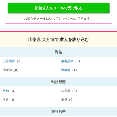
新着求人をメールで受け取る
お知らせメールはいつでもキャンセルできます。
山梨県 大月市で 求人を絞り込む
資格
正看護師
（3）
准看護師
（3）
助産師
（0）
保健師
（1）
勤務形態
常勤
（3）
非常勤
（0）
派遣
（0）
単発
（0）
施設形態