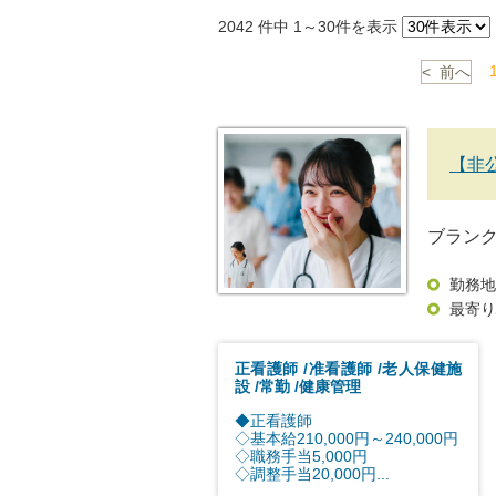
2042
件中 1～30件を表示
< 前へ
【非
ブラン
勤務地
最寄り
正看護師
准看護師
老人保健施
設
常勤
健康管理
◆正看護師
◇基本給210,000円～240,000円
◇職務手当5,000円
◇調整手当20,000円...