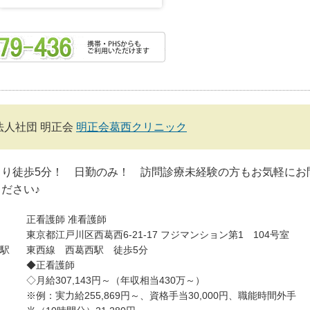
法人社団 明正会
明正会葛西クリニック
より徒歩5分！ 日勤のみ！ 訪問診療未経験の方もお気軽にお
ださい♪
正看護師
准看護師
東京都江戸川区西葛西6-21-17 フジマンション第1 104号室
駅
東西線 西葛西駅 徒歩5分
◆正看護師
◇月給307,143円～（年収相当430万～）
※例：実力給255,869円～、資格手当30,000円、職能時間外手