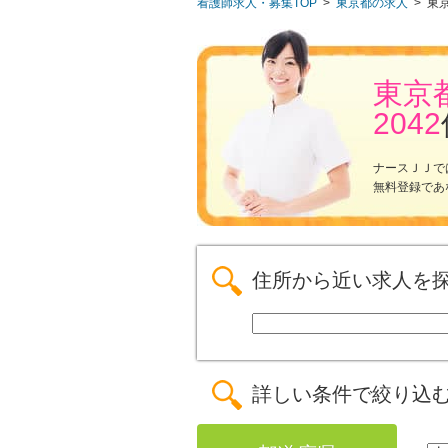
看護師求人・募集TOP
>
東京都の求人
>
東
東京
2042
ナースＪＪで
無料登録であ
住所から近い求人を
詳しい条件で絞り込