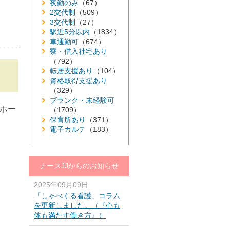
夜勤のみ
（67）
2交代制
（509）
3交代制
（27）
駅近5分以内
（1834）
車通勤可
（674）
寮・借入社宅あり
（792）
転居支援あり
（104）
資格取得支援あり
（329）
ブランク・未経験可
人ホー
（1709）
保育所あり
（371）
電子カルテ
（183）
ナースJJからのお知らせ
2025年09月09日
「しゃべくる看護」コラム
を更新しました。（『心も
体も満たす働き方』）