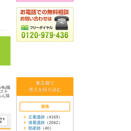
東京都で
が転職
求人を絞り込む
ステ
ろん採
資格
正看護師
（4169）
准看護師
（2042）
助産師
（40）