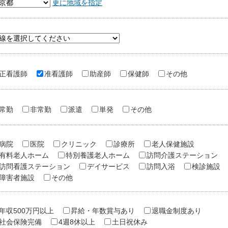
更に地域を指定
正看護師
准看護師
助産師
保健師
その他
常勤
非常勤
派遣
単発
その他
病院
医院
クリニック
診療所
老人保健施設
有料老人ホーム
特別養護老人ホーム
訪問介護ステーション
訪問看護ステーション
デイサービス
訪問入浴
検診施設
障害者施設
その他
年収500万円以上
昇給・年数賞与あり
退職金制度あり
社会保険完備
4週8休以上
土日祝休み