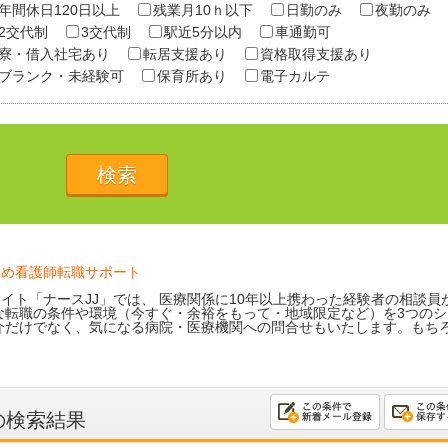
年間休日120日以上
残業月10ｈ以下
日勤のみ
夜勤のみ
2交代制
3交代制
駅近5分以内
車通勤可
寮・借入社宅あり
転居支援あり
資格取得支援あり
ブランク・未経験可
保育所あり
電子カルテ
ため看護師転職サポート
イト「ナースJJ」では、 医療関係に10年以上携わった経験者の相談員
な転職の条件や環境（今すぐ・余裕をもって・地域限定など）を3つのシ
介だけでなく、気になる病院・医療機関への問合せもいたします。もち
の検索結果