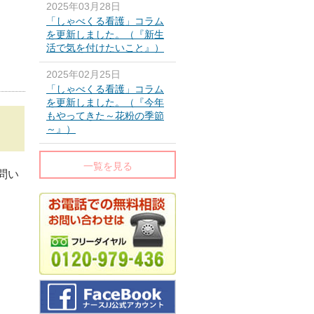
2025年03月28日
「しゃべくる看護」コラム
を更新しました。（『新生
活で気を付けたいこと』）
2025年02月25日
「しゃべくる看護」コラム
を更新しました。（『今年
もやってきた～花粉の季節
～』）
一覧を見る
問い