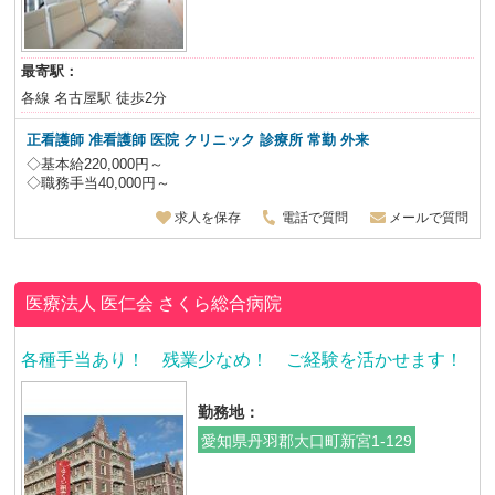
最寄駅：
各線 名古屋駅 徒歩2分
正看護師 准看護師 医院 クリニック 診療所 常勤 外来
◇基本給220,000円～
◇職務手当40,000円～
求人を保存
電話で質問
メールで質問
医療法人 医仁会
さくら総合病院
各種手当あり！ 残業少なめ！ ご経験を活かせます！
勤務地：
愛知県丹羽郡大口町新宮1-129