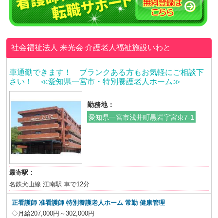
社会福祉法人 来光会
介護老人福祉施設いわと
車通勤できます！ ブランクある方もお気軽にご相談下
さい！ ≪愛知県一宮市・特別養護老人ホーム≫
勤務地：
愛知県一宮市浅井町黒岩字宮東7-1
最寄駅：
名鉄犬山線 江南駅 車で12分
正看護師 准看護師 特別養護老人ホーム
常勤 健康管理
◇月給207,000円～302,000円