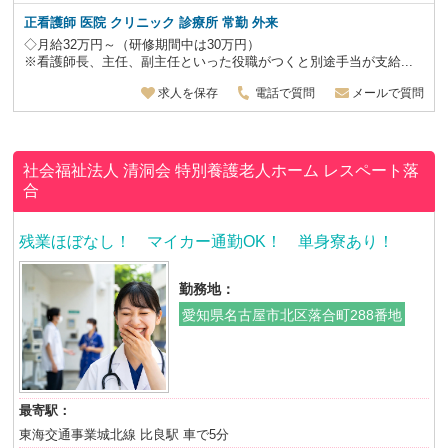
正看護師 医院 クリニック 診療所 常勤 外来
◇月給32万円～（研修期間中は30万円）
※看護師長、主任、副主任といった役職がつくと別途手当が支給...
求人を保存
電話で質問
メールで質問
社会福祉法人 清洞会
特別養護老人ホーム レスペート落
合
残業ほぼなし！ マイカー通勤OK！ 単身寮あり！
勤務地：
愛知県名古屋市北区落合町288番地
最寄駅：
東海交通事業城北線 比良駅 車で5分