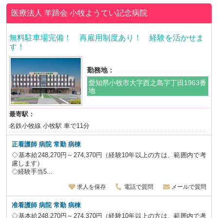
医療法人 羊蹄会
小牧ようてい記念病院
無料駐車場完備！ 再雇用制度あり！ 経験を活かせま
す！
勤務地：
愛知県小牧市大字西之島字丁田1963番
地
最寄駅：
名鉄小牧線 小牧駅 車で11分
正看護師 病院 常勤 病棟
◇基本給248,270円～274,370円（経験10年以上の方は、範囲内で考
慮します）
◇経験手当5...
求人を保存
電話で質問
メールで質問
准看護師 病院 常勤 病棟
◇基本給248,270円～274,370円（経験10年以上の方は、範囲内で考