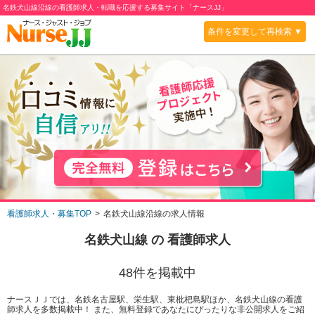
名鉄犬山線沿線の看護師求人・転職を応援する募集サイト「ナースJJ」
条件を変更して再検索 ▼
看護師求人・募集TOP
名鉄犬山線沿線の求人情報
名鉄犬山線
の 看護師求人
48
件を掲載中
ナースＪＪでは、名鉄名古屋駅、栄生駅、東枇杷島駅ほか、名鉄犬山線の看護
師求人を多数掲載中！ また、無料登録であなたにぴったりな非公開求人をご紹