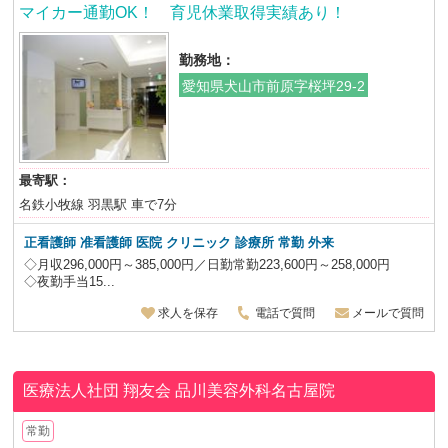
マイカー通勤OK！ 育児休業取得実績あり！
勤務地：
愛知県犬山市前原字桜坪29-2
最寄駅：
名鉄小牧線 羽黒駅 車で7分
正看護師 准看護師 医院 クリニック 診療所 常勤 外来
◇月収296,000円～385,000円／日勤常勤223,600円～258,000円
◇夜勤手当15...
求人を保存
電話で質問
メールで質問
医療法人社団 翔友会
品川美容外科名古屋院
常勤