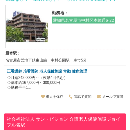
勤務地：
愛知県名古屋市中村区本陣通6-22
最寄駅：
名古屋市営地下鉄東山線 中村公園駅 車で5分
正看護師 准看護師 老人保健施設
常勤 健康管理
◇月給243,000円～（夜勤4回含む）
◇基本給167,000円～300,000円
◇勤務手当1...
求人を保存
電話で質問
メールで質問
社会福祉法人 サン・ビジョン
介護老人保健施設ジョイ
フル名駅