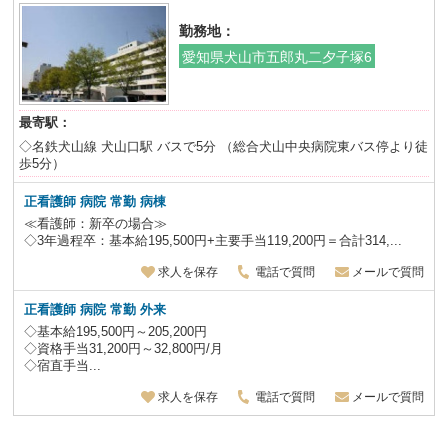
勤務地：
愛知県犬山市五郎丸二夕子塚6
最寄駅：
◇名鉄犬山線 犬山口駅 バスで5分 （総合犬山中央病院東バス停より徒
歩5分）
正看護師 病院 常勤 病棟
≪看護師：新卒の場合≫
◇3年過程卒：基本給195,500円+主要手当119,200円＝合計314,...
求人を保存
電話で質問
メールで質問
正看護師 病院 常勤 外来
◇基本給195,500円～205,200円
◇資格手当31,200円～32,800円/月
◇宿直手当...
求人を保存
電話で質問
メールで質問