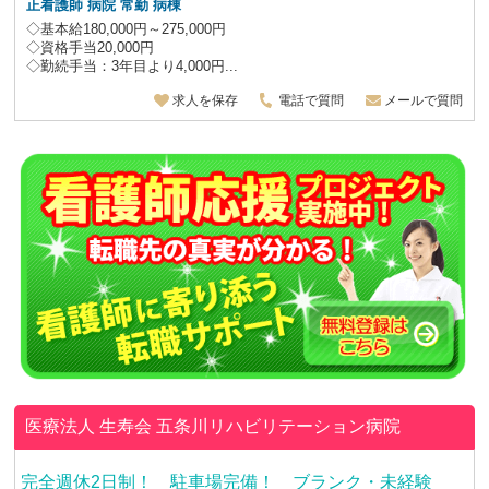
正看護師 病院 常勤 病棟
◇基本給180,000円～275,000円
◇資格手当20,000円
◇勤続手当：3年目より4,000円...
求人を保存
電話で質問
メールで質問
医療法人 生寿会
五条川リハビリテーション病院
完全週休2日制！ 駐車場完備！ ブランク・未経験