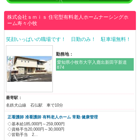
株式会社ｓｍｉｓ
住宅型有料老人ホームナーシングホ
ーム寿々小牧
笑顔いっぱいの職場です！ 日勤のみ！ 駐車場無料！
勤務地：
愛知県小牧市大字入鹿出新田字新道
874
最寄駅：
名鉄犬山線 石仏駅 車で10分
正看護師 准看護師 有料老人ホーム 常勤 健康管理
◇基本給185,000円～259,000円
◇資格手当20,000円～30,000円
◇皆勤手当 2...