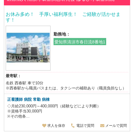
お休み多め！ 手厚い福利厚生！ ご経験が活かせま
す！
勤務地：
愛知県清須市春日流8番地1
最寄駅：
名鉄 西春駅 車で10分
※西春駅から職員バスまたは、タクシーの補助あり（職員負担なし）
正看護師 病院 常勤 病棟
◇月給230,000円～400,000円（経験などにより判断）
※資格手当30,000円
※その他各...
求人を保存
電話で質問
メールで質問