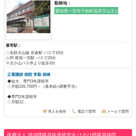
勤務地：
愛知県一宮市千秋町塩尻字山王1
最寄駅：
◇名鉄犬山線 岩倉駅 バスで10分
◇JR 尾張一宮駅 バスで20分
※元小山バス停より徒歩3分
正看護師 病院 常勤 病棟
◆短大、専門3年課程卒
◇月額226,700円～（基本給+調整手当）
◆専門2年課程卒
◇月額22...
求人を保存
電話で質問
メールで質問
医療法人 清須呼吸器疾患研究会
はるひ呼吸器病院