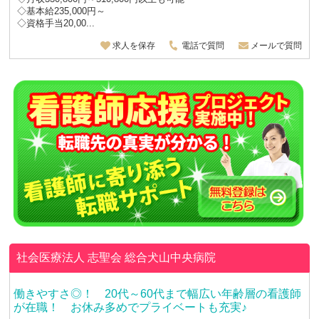
◇基本給235,000円～
◇資格手当20,00...
求人を保存
電話で質問
メールで質問
社会医療法人 志聖会
総合犬山中央病院
働きやすさ◎！ 20代～60代まで幅広い年齢層の看護師
が在職！ お休み多めでプライベートも充実♪