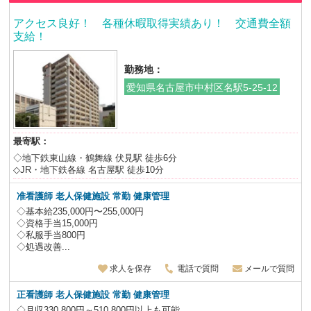
アクセス良好！ 各種休暇取得実績あり！ 交通費全額
支給！
勤務地：
愛知県名古屋市中村区名駅5-25-12
最寄駅：
◇地下鉄東山線・鶴舞線 伏見駅 徒歩6分
◇JR・地下鉄各線 名古屋駅 徒歩10分
准看護師 老人保健施設 常勤 健康管理
◇基本給235,000円〜255,000円
◇資格手当15,000円
◇私服手当800円
◇処遇改善...
求人を保存
電話で質問
メールで質問
正看護師 老人保健施設 常勤 健康管理
◇月収330,800円～510,800円以上も可能