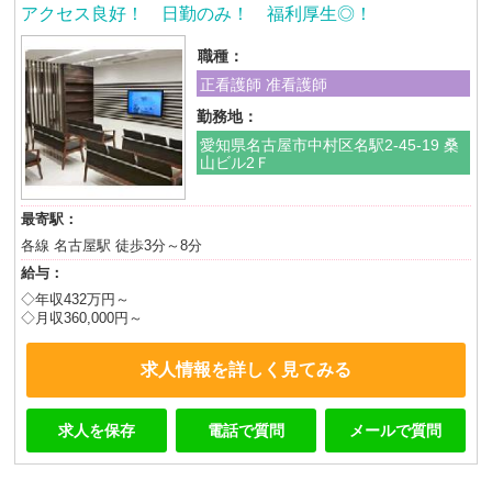
アクセス良好！ 日勤のみ！ 福利厚生◎！
職種：
正看護師 准看護師
勤務地：
愛知県名古屋市中村区名駅2-45-19 桑
山ビル2Ｆ
最寄駅：
各線 名古屋駅 徒歩3分～8分
給与：
◇年収432万円～
◇月収360,000円～
求人情報を詳しく見てみる
求人を保存
電話で質問
メールで質問