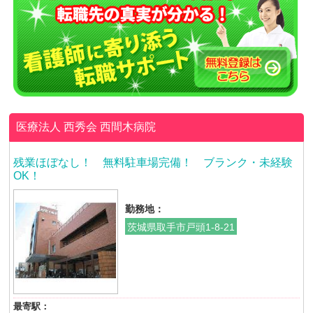
医療法人 西秀会
西間木病院
残業ほぼなし！ 無料駐車場完備！ ブランク・未経験
OK！
勤務地：
茨城県取手市戸頭1-8-21
最寄駅：