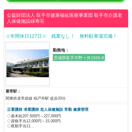
公益財団法人 取手市健康福祉医療事業団
取手市介護老
人保健施設緑寿荘
☆年間休日127日☆ 残業なし！ 無料駐車場完備！
勤務地：
茨城県取手市野々井1926-8
最寄駅：
関東鉄道常総線 稲戸井駅 徒歩20分
正看護師 准看護師 老人保健施設
常勤 健康管理
◇基本給207,500円～227,000円
◇資格手当12,000円～15,000円
◇夜勤手当11...