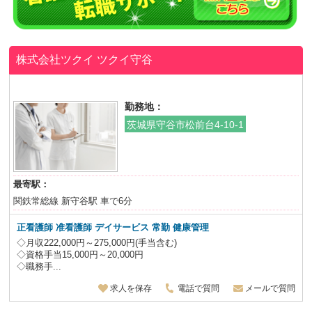
株式会社ツクイ
ツクイ守谷
勤務地：
茨城県守谷市松前台4-10-1
最寄駅：
関鉄常総線 新守谷駅 車で6分
正看護師 准看護師 デイサービス
常勤 健康管理
◇月収222,000円～275,000円(手当含む)
◇資格手当15,000円～20,000円
◇職務手...
求人を保存
電話で質問
メールで質問