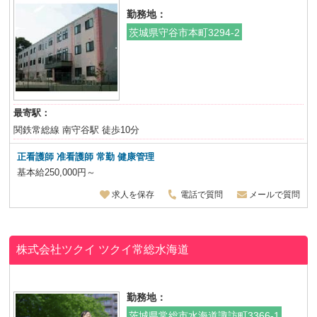
勤務地：
茨城県守谷市本町3294-2
最寄駅：
関鉄常総線 南守谷駅 徒歩10分
正看護師 准看護師
常勤 健康管理
基本給250,000円～
求人を保存
電話で質問
メールで質問
株式会社ツクイ
ツクイ常総水海道
勤務地：
茨城県常総市水海道諏訪町3366-1