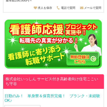
基本給250,000円～
求人を保存
電話で質問
メールで質問
株式会社いっしん
サービス付き高齢者向け住宅ここい
ち守谷
日勤のみ！ 単身寮＆保育所完備！ ブランク・未経験
OK♪