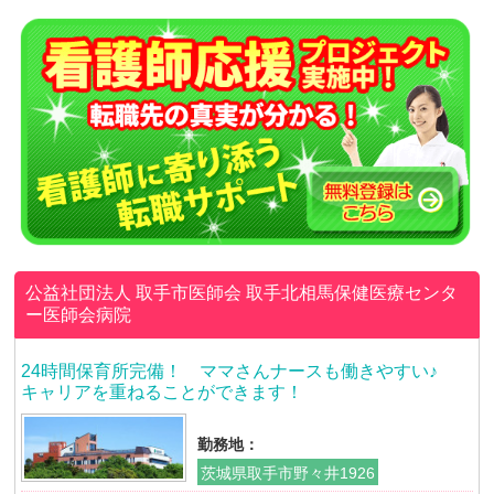
公益社団法人 取手市医師会
取手北相馬保健医療センタ
ー医師会病院
24時間保育所完備！ ママさんナースも働きやすい♪
キャリアを重ねることができます！
勤務地：
茨城県取手市野々井1926