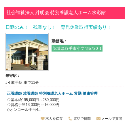
社会福祉法人 絆明会
特別養護老人ホーム水彩館
日勤のみ！ 残業なし！ 育児休業取得実績あり！
勤務地：
茨城県取手市小文間5720-1
最寄駅：
JR 取手駅 車で11分
正看護師 准看護師 特別養護老人ホーム
常勤 健康管理
◇基本給195,000円～259,000円
◇資格手当13,000円～16,000円
◇オンコール手当4...
求人を保存
電話で質問
メールで質問