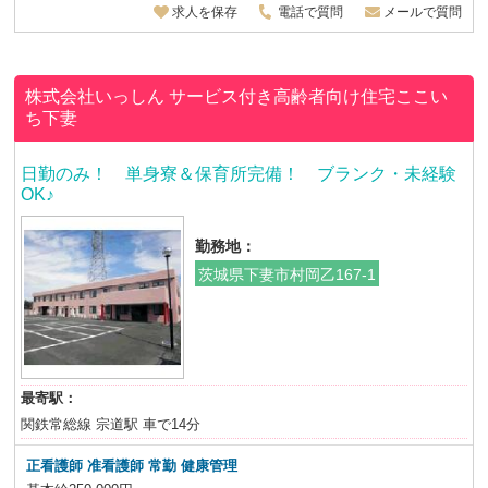
求人を保存
電話で質問
メールで質問
株式会社いっしん
サービス付き高齢者向け住宅ここい
ち下妻
日勤のみ！ 単身寮＆保育所完備！ ブランク・未経験
OK♪
勤務地：
茨城県下妻市村岡乙167-1
最寄駅：
関鉄常総線 宗道駅 車で14分
正看護師 准看護師
常勤 健康管理