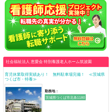
社会福祉法人 恵愛会
特別養護老人ホーム筑波園
育児休業取得実績あり！ 無料駐車場完備！ ≪茨城県
つくば市・特養≫
勤務地：
茨城県つくば市北条1180