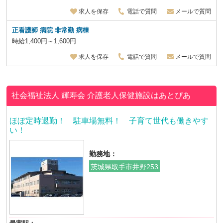
求人を保存
電話で質問
メールで質問
正看護師 病院 非常勤 病棟
時給1,400円～1,600円
求人を保存
電話で質問
メールで質問
社会福祉法人 輝寿会
介護老人保健施設はあとぴあ
ほぼ定時退勤！ 駐車場無料！ 子育て世代も働きやす
い！
勤務地：
茨城県取手市井野253