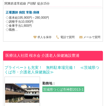
関東鉄道常総線 戸頭駅 徒歩15分
正看護師 病院
常勤 病棟
◇基本給195,900円～280,000円
◇調整手当10,000円
◇食事手当1,800円
◇職務...
求人を保存
電話で質問
メールで質問
医療法人社団 桜水会
介護老人保健施設豊浦
プライベートも充実！ 無料駐車場完備！ ≪茨城県つ
くば市・介護老人保健施設≫
勤務地：
茨城県つくば市神郡2013-1