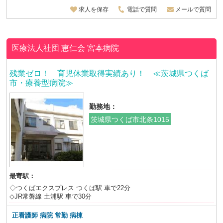
求人を保存
電話で質問
メールで質問
医療法人社団 恵仁会
宮本病院
残業ゼロ！ 育児休業取得実績あり！ ≪茨城県つくば
市・療養型病院≫
勤務地：
茨城県つくば市北条1015
最寄駅：
◇つくばエクスプレス つくば駅 車で22分
◇JR常磐線 土浦駅 車で30分
正看護師 病院 常勤 病棟