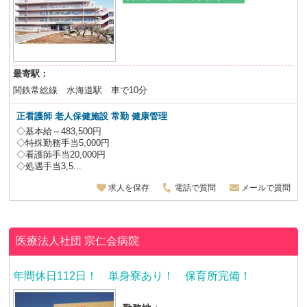
最寄駅：
関鉄常総線 水海道駅 車で10分
正看護師 老人保健施設
常勤 健康管理
◇基本給～483,500円
◇特殊勤務手当5,000円
◇看護師手当20,000円
◇処遇手当3,5...
求人を保存
電話で質問
メールで質問
医療法人社団
宗仁会病院
年間休日112日！ 単身寮あり！ 保育所完備！