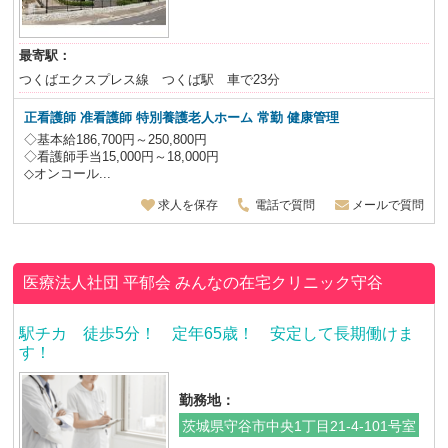
最寄駅：
つくばエクスプレス線 つくば駅 車で23分
正看護師 准看護師 特別養護老人ホーム
常勤 健康管理
◇基本給186,700円～250,800円
◇看護師手当15,000円～18,000円
◇オンコール...
求人を保存
電話で質問
メールで質問
医療法人社団 平郁会
みんなの在宅クリニック守谷
駅チカ 徒歩5分！ 定年65歳！ 安定して長期働けま
す！
勤務地：
茨城県守谷市中央1丁目21-4-101号室