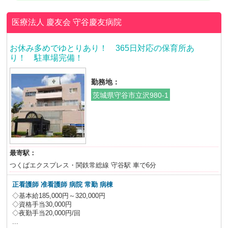
医療法人 慶友会
守谷慶友病院
お休み多めでゆとりあり！ 365日対応の保育所あ
り！ 駐車場完備！
勤務地：
茨城県守谷市立沢980-1
最寄駅：
つくばエクスプレス・関鉄常総線 守谷駅 車で6分
正看護師 准看護師 病院 常勤 病棟
◇基本給185,000円～320,000円
◇資格手当30,000円
◇夜勤手当20,000円/回
...