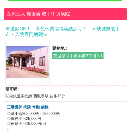
医療法人 櫻友会
取手中央病院
車通勤OK！ 育児休業取得実績あり！ ≪茨城県取手
市・入院専門病院≫
勤務地：
茨城県取手市本郷3丁目2-1
最寄駅：
関東鉄道常総線 西取手駅 徒歩15分
正看護師 病院 常勤 病棟
◇基本給205,000円～300,000円
◇職務手当25,000円
◇夜勤手当16,000円/回
...