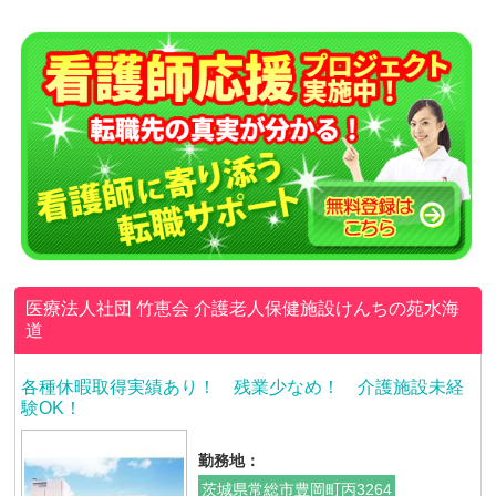
医療法人社団 竹恵会
介護老人保健施設けんちの苑水海
道
各種休暇取得実績あり！ 残業少なめ！ 介護施設未経
験OK！
勤務地：
茨城県常総市豊岡町丙3264