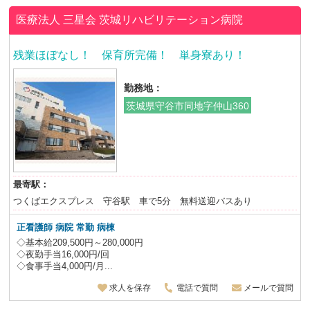
医療法人 三星会
茨城リハビリテーション病院
残業ほぼなし！ 保育所完備！ 単身寮あり！
勤務地：
茨城県守谷市同地字仲山360
最寄駅：
つくばエクスプレス 守谷駅 車で5分 無料送迎バスあり
正看護師 病院 常勤 病棟
◇基本給209,500円～280,000円
◇夜勤手当16,000円/回
◇食事手当4,000円/月...
求人を保存
電話で質問
メールで質問