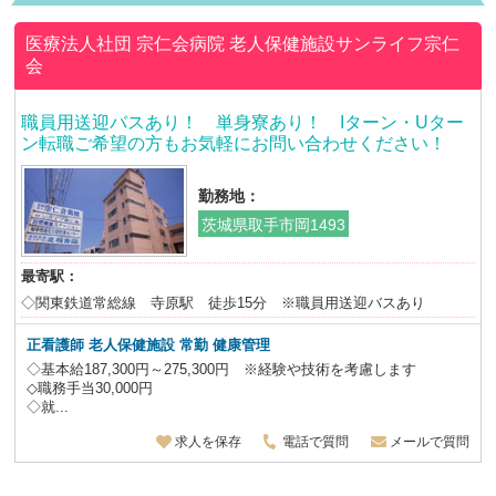
医療法人社団 宗仁会病院
老人保健施設サンライフ宗仁
会
職員用送迎バスあり！ 単身寮あり！ Iターン・Uター
ン転職ご希望の方もお気軽にお問い合わせください！
勤務地：
茨城県取手市岡1493
最寄駅：
◇関東鉄道常総線 寺原駅 徒歩15分 ※職員用送迎バスあり
正看護師 老人保健施設
常勤 健康管理
◇基本給187,300円～275,300円 ※経験や技術を考慮します
◇職務手当30,000円
◇就...
求人を保存
電話で質問
メールで質問