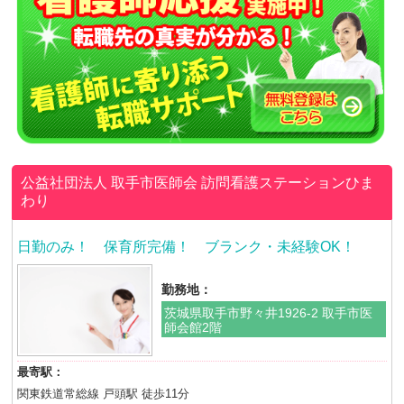
公益社団法人 取手市医師会
訪問看護ステーションひま
わり
日勤のみ！ 保育所完備！ ブランク・未経験OK！
勤務地：
茨城県取手市野々井1926-2 取手市医
師会館2階
最寄駅：
関東鉄道常総線 戸頭駅 徒歩11分