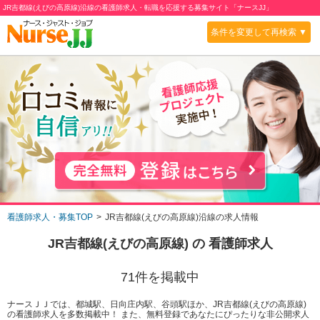
JR吉都線(えびの高原線)沿線の看護師求人・転職を応援する募集サイト「ナースJJ」
条件を変更して再検索 ▼
看護師求人・募集TOP
JR吉都線(えびの高原線)沿線の求人情報
JR吉都線(えびの高原線)
の 看護師求人
71
件を掲載中
ナースＪＪでは、都城駅、日向庄内駅、谷頭駅ほか、JR吉都線(えびの高原線)
の看護師求人を多数掲載中！ また、無料登録であなたにぴったりな非公開求人