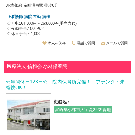
JR吉都線 京町温泉駅 徒歩6分
正看護師 病院 常勤 病棟
◇月収164,000円～263,000円(手当含む)
◇夜勤手当7,000円/回
◇休日手当～1,000...
求人を保存
電話で質問
メールで質問
医療法人 信和会
小林保養院
☆年間休日123日☆ 院内保育所完備！ ブランク・未
経験OK！
勤務地：
宮崎県小林市大字堤2939番地