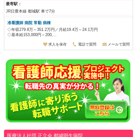
最寄駅：
JR日豊本線 都城駅 車で7分
准看護師 病院 常勤 病棟
◇年収279.8万～351.2万円／月給19.4万～24.1万円
◇基本給153,000円～200,...
求人を保存
電話で質問
メールで質問
医療法人社団 正立会
都城明生病院