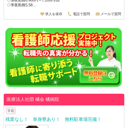
◇深夜勤務6,480円～7,200円/回
◇準夜勤務5,58...
求人を保存
電話で質問
メールで質問
医療法人社団 橘会
橘病院
常勤
残業なし！ 単身寮あり！ 無料駐車場完備！