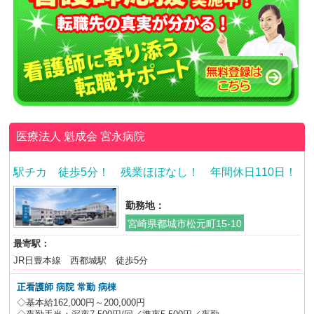
医療法人 魁成会
宮永病院
駅チカ 徒歩5分！ 残業ほぼなし！ 年間休日110日！
勤務地：
宮崎県都城市松元町15-10
最寄駅：
JR日豊本線 西都城駅 徒歩5分
正看護師 病院 常勤 病棟
◇基本給162,000円～200,000円