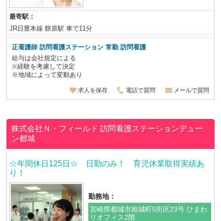
最寄駅：
JR日豊本線 餅原駅 車で11分
正看護師
訪問看護ステーション 常勤 訪問看護
給与は会社規定による
※経験を考慮して決定
※地域によって変動あり
求人を保存
電話で質問
メールで質問
株式会社Ｎ・フィールド
訪問看護ステーションデュー
ン都城
☆年間休日125日☆ 日勤のみ！ 育児休業取得実績あ
り！
勤務地：
宮崎県都城市姫城町5街区23号 ひまわ
りオフィス2階