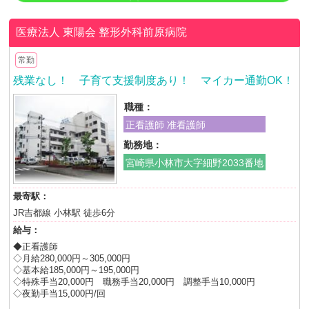
医療法人 東陽会
整形外科前原病院
常勤
残業なし！ 子育て支援制度あり！ マイカー通勤OK！
職種：
正看護師 准看護師
勤務地：
宮崎県小林市大字細野2033番地
最寄駅：
JR吉都線 小林駅 徒歩6分
給与：
◆正看護師
◇月給280,000円～305,000円
◇基本給185,000円～195,000円
◇特殊手当20,000円 職務手当20,000円 調整手当10,000円
◇夜勤手当15,000円/回