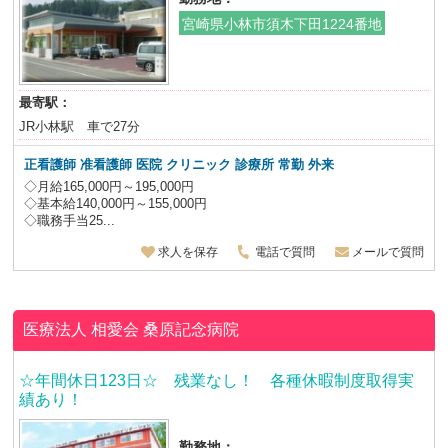
宮崎県小林市須木下田1224番地
最寄駅：
JR小林駅 車で27分
正看護師 准看護師 医院 クリニック 診療所 常勤 外来
◇月給165,000円～195,000円
◇基本給140,000円～155,000円
◇職務手当25...
求人を保存
電話で質問
メールで質問
医療法人 相愛会
桑原記念病院
☆年間休日123日☆ 残業なし！ 各種休暇制度取得実
績あり！
勤務地：