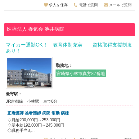
求人を保存
電話で質問
メールで質問
医療法人 養気会
池井病院
マイカー通勤OK！ 教育体制充実！ 資格取得支援制度
あり！
勤務地：
宮崎県小林市真方87番地
最寄駅：
JR吉都線 小林駅 車で8分
正看護師 准看護師 病院 常勤 病棟
◇月給200,000円～253,000円
◇基本給192,000円～245,000円
◇職務手当8,...