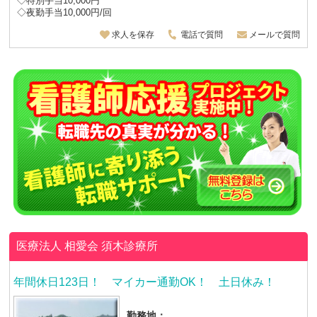
◇特別手当10,000円
◇夜勤手当10,000円/回
求人を保存
電話で質問
メールで質問
医療法人 相愛会
須木診療所
年間休日123日！ マイカー通勤OK！ 土日休み！
勤務地：