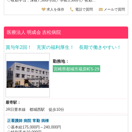
◇夜勤手当：深夜7,500円/回／準夜5,500円／夜勤...
求人を保存
電話で質問
メールで質問
医療法人 明成会
吉松病院
賞与年2回！ 充実の福利厚生！ 長期で働きやすい！
勤務地：
宮崎県都城市蔵原町5-29
最寄駅：
JR日豊本線 都城西駅 徒歩10分
正看護師 病院 常勤 病棟
◇基本給175,000円～240,000円