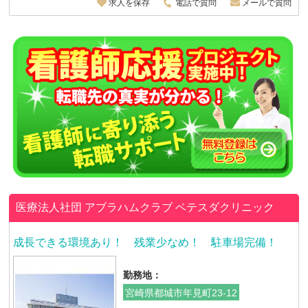
求人を保存
電話で質問
メールで質問
医療法人社団 アブラハムクラブ
ベテスダクリニック
成長できる環境あり！ 残業少なめ！ 駐車場完備！
勤務地：
宮崎県都城市年見町23-12