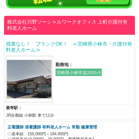
株式会社川野ソーシャルワークオフィス
上町介護付有
料老人ホーム
残業なし！ ブランクOK！ ≪宮崎県小林市・介護付有
料老人ホーム≫
勤務地：
宮崎県小林市堤2916-5
最寄駅：
JR吉都線 小林駅 車で11分
正看護師 准看護師
有料老人ホーム 常勤 健康管理
◇基本給 150,000円～184,800円