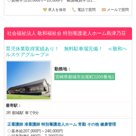
◇資格手当10,000円～20,000円 看護職員手当1...
求人を保存
電話で質問
メールで質問
社会福祉法人 敬和福祉会
特別養護老人ホーム島津乃荘
育児休業取得実績あり！ 無料駐車場完備！ ≪敬和ヘ
ルスケアグループ≫
勤務地：
宮崎県都城市吉尾町2200番地1
最寄駅：
JR 都城駅 車で9分
正看護師 准看護師 特別養護老人ホーム 常勤 その他 健康管理
◇基本給207,000円～240,000円