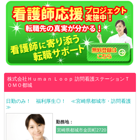
株式会社Ｈｕｍａｎ Ｌｏｏｐ
訪問看護ステーションＴ
ＯＭＯ都城
日勤のみ！ 福利厚生◎！ ≪宮崎県都城市・訪問看護
≫
勤務地：
宮崎県都城市金田町2720