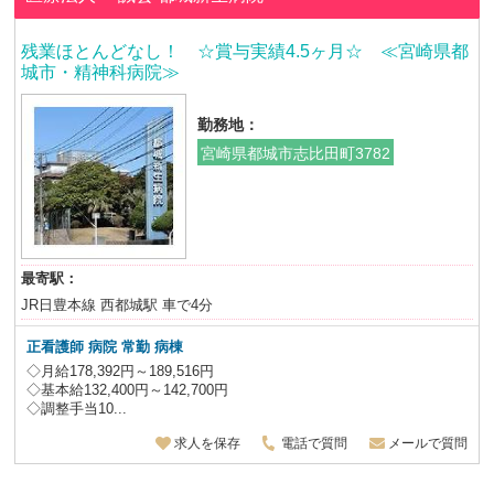
残業ほとんどなし！ ☆賞与実績4.5ヶ月☆ ≪宮崎県都
城市・精神科病院≫
勤務地：
宮崎県都城市志比田町3782
最寄駅：
JR日豊本線 西都城駅 車で4分
正看護師 病院 常勤 病棟
◇月給178,392円～189,516円
◇基本給132,400円～142,700円
◇調整手当10...
求人を保存
電話で質問
メールで質問