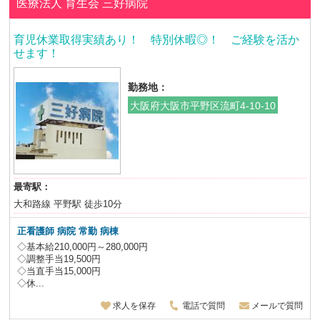
医療法人 育生会
三好病院
育児休業取得実績あり！ 特別休暇◎！ ご経験を活か
せます！
勤務地：
大阪府大阪市平野区流町4-10-10
最寄駅：
大和路線 平野駅 徒歩10分
正看護師 病院 常勤 病棟
◇基本給210,000円～280,000円
◇調整手当19,500円
◇当直手当15,000円
◇休...
求人を保存
電話で質問
メールで質問