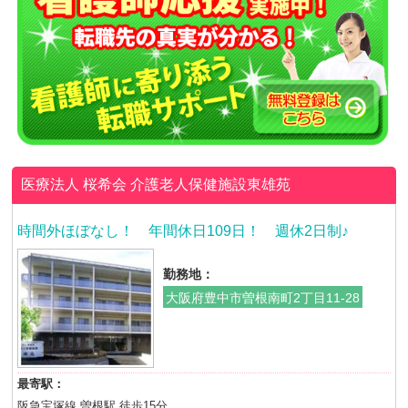
医療法人 桜希会
介護老人保健施設東雄苑
時間外ほぼなし！ 年間休日109日！ 週休2日制♪
勤務地：
大阪府豊中市曽根南町2丁目11-28
最寄駅：
阪急宝塚線 曽根駅 徒歩15分