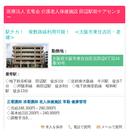
医療法人 玄竜会
介護老人保健施設 田辺駅前ケアセンタ
ー
駅チカ！ 複数路線利用可能！ ≪大阪市東住吉区・老
健≫
勤務地：
大阪府大阪市東住吉区北田辺6丁目16
番30号
最寄駅：
◇地下鉄谷町線 田辺駅 徒歩1分 ◇近鉄南大阪線 今川駅 徒歩7
分 ◇JR阪和線 南田辺駅 徒歩8分 ◇地下鉄御堂筋線 昭和町
駅 徒歩13分
正看護師 准看護師 老人保健施設
常勤 健康管理
◇月給248,350円～290,000円
◇基本給210,200円～240,000円
◇調整手当8,...
求人を保存
電話で質問
メールで質問