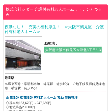
株式会社シダー
介護付有料老人ホームラ・ナシカつる
み
夜勤なし！ 充実の福利厚生！ ≪大阪市鶴見区・介護
付有料老人ホーム≫
勤務地：
大阪府大阪市鶴見区今津北3丁目8-3
最寄駅：
◇JR東西線・学研都市線 徳庵駅 徒歩10分 ◇地下鉄長堀鶴見緑地
線 横堤駅 徒歩15分
正看護師 准看護師 有料老人ホーム 常勤 健康管理
◇基本給153,670円～247,630円
◇地域手当20,000円