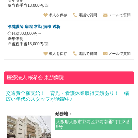
※年俸制
※当直手当13,000円/回
求人を保存
電話で質問
メールで質問
准看護師 病院 常勤 病棟 透析
◇月給300,000円～
※年俸制
※当直手当13,000円/回
求人を保存
電話で質問
メールで質問
医療法人 桜希会
東朋病院
交通費全額支給！ 育児・看護休業取得実績あり！ 幅
広い年代のスタッフが活躍中♪
勤務地：
大阪府大阪市都島区都島南通2丁目8番
9号