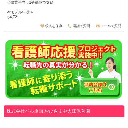
◇残業手当：1分単位で支給
≪モデル年収≫
◇4,72...
求人を保存
電話で質問
メールで質問
株式会社ベル企画 おひさま中大江保育園