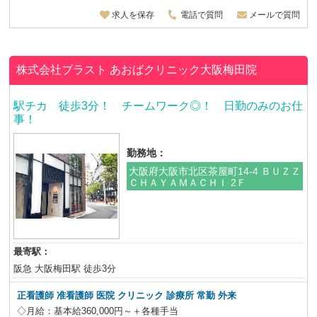
求人を保存
電話で質問
メールで質問
株式会社ブラスト
あおばクリニック大阪梅田院
駅チカ 徒歩3分！ チームワーク◎！ 日勤のみのお仕
事！
勤務地：
大阪府大阪市北区茶屋町14-4 ＢＵＺＺ
ＣＨＡＹＡＭＡＣＨＩ 2Ｆ
最寄駅：
阪急 大阪梅田駅 徒歩3分
正看護師 准看護師 医院 クリニック 診療所 常勤 外来
◇月給：基本給360,000円～＋各種手当