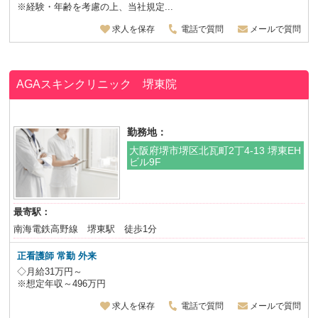
※経験・年齢を考慮の上、当社規定...
求人を保存
電話で質問
メールで質問
AGAスキンクリニック 堺東院
勤務地：
大阪府堺市堺区北瓦町2丁4-13 堺東EH
ビル9F
最寄駅：
南海電鉄高野線 堺東駅 徒歩1分
正看護師 常勤 外来
◇月給31万円～
※想定年収～496万円
求人を保存
電話で質問
メールで質問