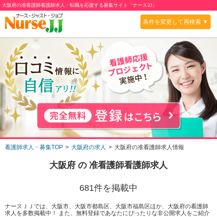
大阪府の准看護師看護師求人・転職を応援する募集サイト「ナースJJ」
条件を変更して再検索 ▼
看護師求人・募集TOP
大阪府の求人
大阪府の准看護師求人情報
大阪府
の
准看護師
看護師求人
681
件を掲載中
ナースＪＪでは、大阪市、大阪市都島区、大阪市福島区ほか、大阪府の看護師
求人を多数掲載中！ また、無料登録であなたにぴったりな非公開求人をご紹介