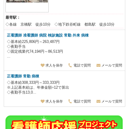
最寄駅：
◇各線 京橋駅 徒歩10分 ◇地下鉄谷町線 都島駅 徒歩10分
正看護師 准看護師 病院 検診施設 常勤 外来 病棟
◇基本給225,806円～263,487円
◇夜勤手当
◇固定残業代74,194円～86,513円
...
求人を保存
電話で質問
メールで質問
正看護師 常勤 病棟
◇基本給308,333円～333,333円
※上記基本給は、年俸金額÷12で算出
◇夜勤手当13,0...
求人を保存
電話で質問
メールで質問