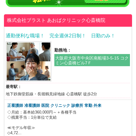
株式会社ブラスト
あおばクリニック心斎橋院
通勤便利な職場！ 完全週休2日制！ 日勤のみ！
勤務地：
大阪府大阪市中央区南船場3-5-15 コク
ミン心斎橋ビル7Ｆ
最寄駅：
地下鉄御堂筋線・長堀鶴見緑地線 心斎橋駅 徒歩2分
正看護師 准看護師 医院 クリニック 診療所 常勤 外来
◇月給：基本給360,000円～＋各種手当
◇残業手当：1分単位で支給
≪モデル年収≫
◇4,72...