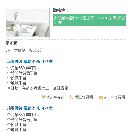
勤務地：
大阪府大阪市北区芝田1-4-14 芝田町ビ
ル6F
最寄駅：
JR 大阪駅 徒歩3分
正看護師 常勤 外来 オペ室
◇月給350,000円～
◇時間外労働手当
◇役職手当
◇地域手当
※経験・年齢を考慮の上、当社規定...
求人を保存
電話で質問
メールで質問
准看護師 常勤 外来 オペ室
◇月給350,000円～
◇時間外労働手当
◇役職手当
◇地域手当