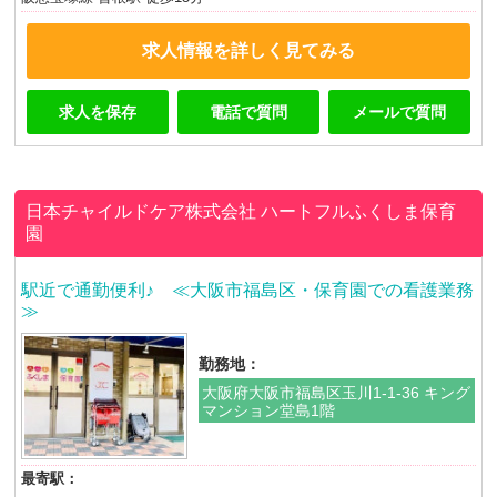
求人情報を詳しく見てみる
求人を保存
電話で質問
メールで質問
日本チャイルドケア株式会社
ハートフルふくしま保育
園
駅近で通勤便利♪ ≪大阪市福島区・保育園での看護業務
≫
勤務地：
大阪府大阪市福島区玉川1-1-36 キング
マンション堂島1階
最寄駅：