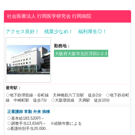
社会医療法人 行岡医学研究会
行岡病院
アクセス良好！ 残業少なめ！ 福利厚生◎！
勤務地：
大阪府大阪市北区浮田2-2-3
最寄駅：
◇地下鉄堺筋線・谷町線 天神橋筋六丁目駅 徒歩2分 ◇地下鉄谷町
線 中崎町駅 徒歩7分 ◇大阪環状線 天満駅 徒歩10分
正看護師 常勤 外来 病棟
◇基本給183,520円～
◇調整手当13,834円～ ※経験年数による
◇看護特別手当20,000...