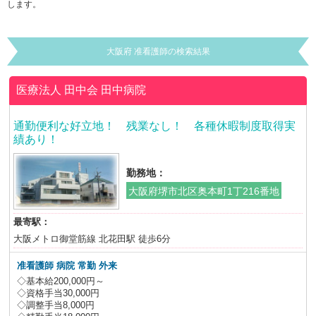
します。
大阪府 准看護師の検索結果
医療法人 田中会
田中病院
通勤便利な好立地！ 残業なし！ 各種休暇制度取得実
績あり！
勤務地：
大阪府堺市北区奥本町1丁216番地
最寄駅：
大阪メトロ御堂筋線 北花田駅 徒歩6分
准看護師 病院 常勤 外来
◇基本給200,000円～
◇資格手当30,000円
◇調整手当8,000円