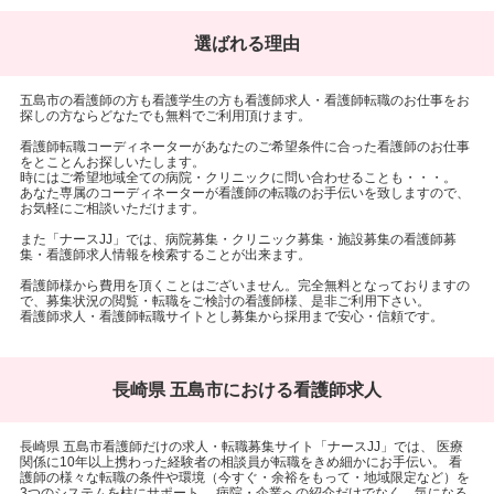
選ばれる理由
五島市の看護師の方も看護学生の方も看護師求人・看護師転職のお仕事をお
探しの方ならどなたでも無料でご利用頂けます。
看護師転職コーディネーターがあなたのご希望条件に合った看護師のお仕事
をとことんお探しいたします。
時にはご希望地域全ての病院・クリニックに問い合わせることも・・・。
あなた専属のコーディネーターが看護師の転職のお手伝いを致しますので、
お気軽にご相談いただけます。
また「ナースJJ」では、病院募集・クリニック募集・施設募集の看護師募
集・看護師求人情報を検索することが出来ます。
看護師様から費用を頂くことはございません。完全無料となっておりますの
で、募集状況の閲覧・転職をご検討の看護師様、是非ご利用下さい。
看護師求人・看護師転職サイトとし募集から採用まで安心・信頼です。
長崎県 五島市における看護師求人
長崎県 五島市看護師だけの求人・転職募集サイト「ナースJJ」では、 医療
関係に10年以上携わった経験者の相談員が転職をきめ細かにお手伝い。 看
護師の様々な転職の条件や環境（今すぐ・余裕をもって・地域限定など）を
3つのシステムを柱にサポート。 病院・企業への紹介だけでなく、気になる