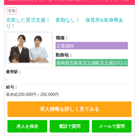
常勤
充実した育児支援！ 夜勤なし！ 保育所&単身寮あ
り！
職種：
正看護師
勤務地：
長崎県五島市玉之浦町玉之浦1371-1
最寄駅：
-
給与：
基本給200,000円～250,000円
求人情報を詳しく見てみる
求人を保存
電話で質問
メールで質問