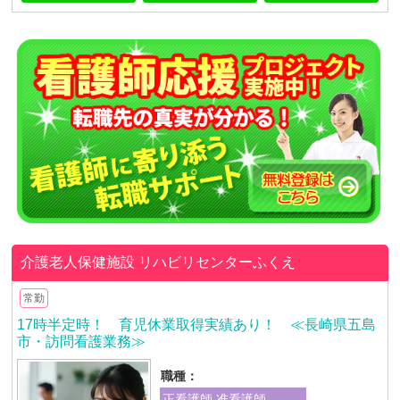
介護老人保健施設 リハビリセンターふくえ
常勤
17時半定時！ 育児休業取得実績あり！ ≪長崎県五島
市・訪問看護業務≫
職種：
正看護師 准看護師