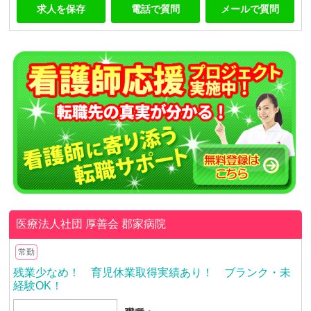
求人を保存
電話で質問
メールで質問
医療法人社団 厚善会
郡家病院
常勤
残業少なめ！ 育児休業取得実績あり！ ブランク・未
経験OK！