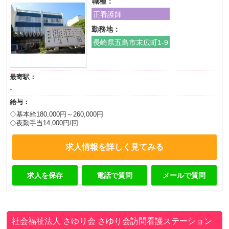
職種：
正看護師
勤務地：
長崎県五島市末広町1-9
最寄駅：
-
給与：
◇基本給180,000円～260,000円
◇夜勤手当14,000円/回
求人情報を詳しく見てみる
求人を保存
電話で質問
メールで質問
社会福祉法人 さゆり会
さゆり会訪問看護ステーション