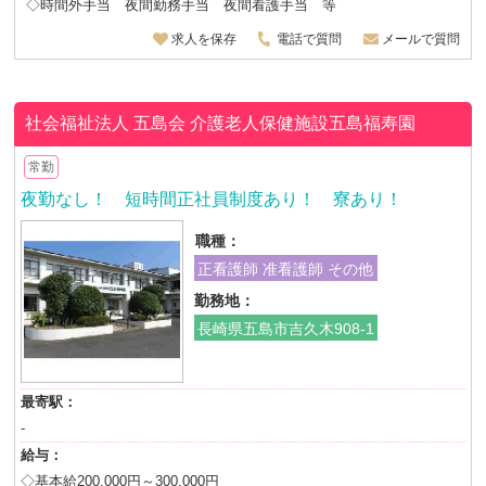
◇時間外手当 夜間勤務手当 夜間看護手当 等
求人を保存
電話で質問
メールで質問
社会福祉法人 五島会
介護老人保健施設五島福寿園
常勤
夜勤なし！ 短時間正社員制度あり！ 寮あり！
職種：
正看護師 准看護師 その他
勤務地：
長崎県五島市吉久木908-1
最寄駅：
-
給与：
◇基本給200,000円～300,000円