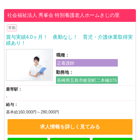
社会福祉法人 秀峯会
特別養護老人ホームきじの里
常勤
賞与実績4.0ヶ月！ 夜勤なし！ 育児・介護休業取得実
績あり！
職種：
正看護師
勤務地：
長崎県五島市岐宿町二本楠375
最寄駅：
-
給与：
基本給160,000円～280,000円
求人情報を詳しく見てみる