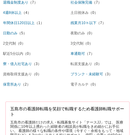
退職金制度あり
（7）
社会保険完備
（7）
4週8休以上
（4）
土日祝休み
（0）
年間休日120日以上
（1）
残業月10ｈ以下
（7）
日勤のみ
（5）
夜勤のみ
（0）
2交代制
（0）
3交代制
（0）
駅近5分以内
（0）
車通勤可
（7）
寮・借入社宅あり
（3）
転居支援あり
（0）
資格取得支援あり
（0）
ブランク・未経験可
（3）
保育所あり
（2）
電子カルテ
（0）
五島市の看護師転職を笑顔で転職するため看護師転職サポー
ト
五島市の看護師だけの求人・転職募集サイト「ナースJJ」では、 医療
関係に10年以上携わった経験者の相談員が転職をきめ細かにお手伝
い。 看護師の様々な転職の条件や環境（今すぐ・余裕をもって・地域