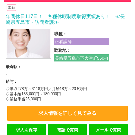
常勤
年間休日117日！ 各種休暇制度取得実績あり！ ≪長
崎県五島市・訪問看護≫
職種：
正看護師
勤務地：
長崎県五島市下大津町550-4
最寄駅：
-
給与：
◇年収278万～3118万円／月給18万～20.5万円
◇基本給155,000円～180,000円
◇業務手当25,000円
求人情報を詳しく見てみる
求人を保存
電話で質問
メールで質問