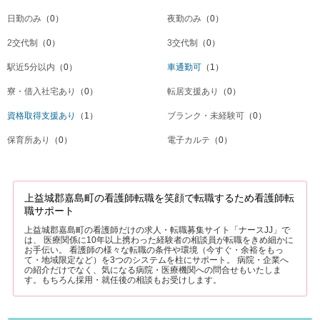
日勤のみ
（0）
夜勤のみ
（0）
2交代制
（0）
3交代制
（0）
駅近5分以内
（0）
車通勤可
（1）
寮・借入社宅あり
（0）
転居支援あり
（0）
資格取得支援あり
（1）
ブランク・未経験可
（0）
保育所あり
（0）
電子カルテ
（0）
上益城郡嘉島町の看護師転職を笑顔で転職するため看護師転
職サポート
上益城郡嘉島町の看護師だけの求人・転職募集サイト「ナースJJ」で
は、 医療関係に10年以上携わった経験者の相談員が転職をきめ細かに
お手伝い。 看護師の様々な転職の条件や環境（今すぐ・余裕をもっ
て・地域限定など）を3つのシステムを柱にサポート。 病院・企業へ
の紹介だけでなく、気になる病院・医療機関への問合せもいたしま
す。もちろん採用・就任後の相談もお受けします。