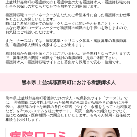
上益城郡嘉島町の看護師の方も看護学生の方も看護師求人・看護師転職のお
仕事をお探しの方ならどなたでも無料でご利用頂けます。
看護師転職コーディネーターがあなたのご希望条件に合った看護師のお仕事
をとことんお探しいたします。
時にはご希望地域全ての病院・クリニックに問い合わせることも・・・。
あなた専属のコーディネーターが看護師の転職のお手伝いを致しますので、
お気軽にご相談いただけます。
また「ナースJJ」では、病院募集・クリニック募集・施設募集の看護師募
集・看護師求人情報を検索することが出来ます。
看護師様から費用を頂くことはございません。完全無料となっておりますの
で、募集状況の閲覧・転職をご検討の看護師様、是非ご利用下さい。
看護師求人・看護師転職サイトとし募集から採用まで安心・信頼です。
熊本県 上益城郡嘉島町における看護師求人
熊本県 上益城郡嘉島町看護師だけの求人・転職募集サイト「ナースJJ」で
は、 医療関係に10年以上携わった経験者の相談員が転職をきめ細かにお手
伝い。 看護師の様々な転職の条件や環境（今すぐ・余裕をもって・地域限定
など）を3つのシステムを柱にサポート。 病院・企業への紹介だけでなく、
気になる病院・医療機関への問合せもいたします。もちろん採用・就任後の
相談もお受けします。