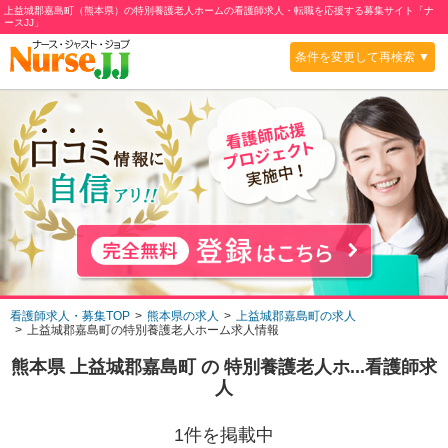
上益城郡嘉島町（熊本県）の特別養護老人ホームの看護師求人・転職を応援する募集サイト「ナ
ースJJ」
条件を変更して再検索 ▼
看護師求人・募集TOP
熊本県の求人
上益城郡嘉島町の求人
上益城郡嘉島町の特別養護老人ホーム求人情報
熊本県 上益城郡嘉島町
の
特別養護老人ホ...
看護師求
人
1
件を掲載中