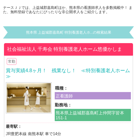
ナースＪＪでは、上益城郡嘉島町ほか、熊本県の看護師求人を多数掲載中！ ま
た、無料登録であなたにぴったりな非公開求人をご紹介します。
熊本県 上益城郡嘉島町 特別養護老人ホ...の検索結果
社会福祉法人 千寿会
特別養護老人ホーム悠優かしま
常勤
賞与実績4.8ヶ月！ 残業なし！ ≪特別養護老人ホーム
≫
職種：
正看護師
勤務地：
熊本県上益城郡嘉島町上仲間字皆本
151-1
最寄駅：
JR豊肥本線 南熊本駅 車で14分