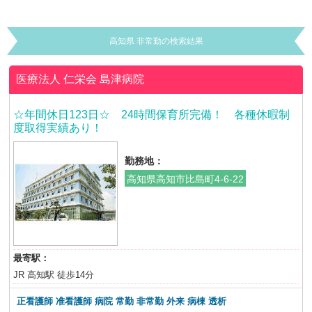
高知県 非常勤の検索結果
医療法人 仁栄会
島津病院
☆年間休日123日☆ 24時間保育所完備！ 各種休暇制
度取得実績あり！
勤務地：
高知県高知市比島町4-6-22
最寄駅：
JR 高知駅 徒歩14分
正看護師 准看護師 病院 常勤 非常勤 外来 病棟 透析