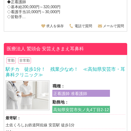
◆正看護師
◇基本給200,000円～320,000円
◇看護手当10,000円～30,000円
◇皆勤手...
求人を保存
電話で質問
メールで質問
医療法人 鷲頭会
安芸えきまえ耳鼻科
常勤
非常勤
駅チカ 徒歩1分！ 残業少なめ！ ≪高知県安芸市・耳
鼻科クリニック≫
職種：
正看護師 准看護師
勤務地：
高知県安芸市矢ノ丸4丁目2-12
最寄駅：
土佐くろしお鉄道阿佐線 安芸駅 徒歩1分