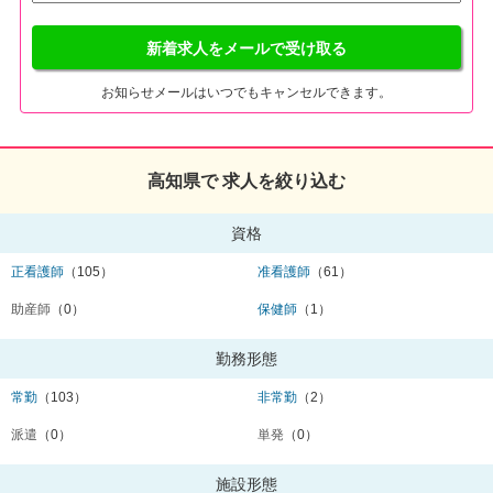
新着求人をメールで受け取る
お知らせメールはいつでもキャンセルできます。
高知県で 求人を絞り込む
資格
正看護師
（105）
准看護師
（61）
助産師
（0）
保健師
（1）
勤務形態
常勤
（103）
非常勤
（2）
派遣
（0）
単発
（0）
施設形態