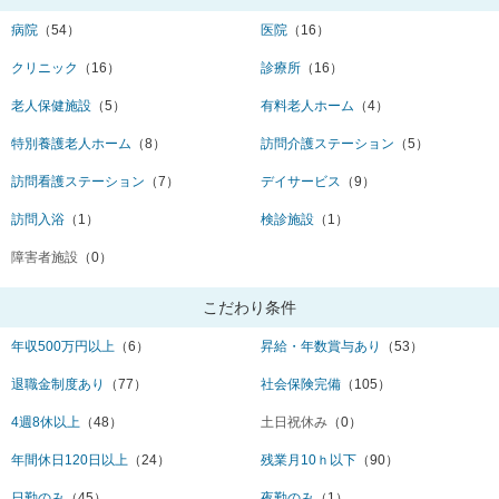
病院
（54）
医院
（16）
クリニック
（16）
診療所
（16）
老人保健施設
（5）
有料老人ホーム
（4）
特別養護老人ホーム
（8）
訪問介護ステーション
（5）
訪問看護ステーション
（7）
デイサービス
（9）
訪問入浴
（1）
検診施設
（1）
障害者施設
（0）
こだわり条件
年収500万円以上
（6）
昇給・年数賞与あり
（53）
退職金制度あり
（77）
社会保険完備
（105）
4週8休以上
（48）
土日祝休み
（0）
年間休日120日以上
（24）
残業月10ｈ以下
（90）
日勤のみ
（45）
夜勤のみ
（1）