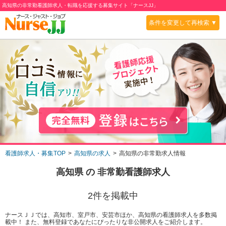
高知県の非常勤看護師求人・転職を応援する募集サイト「ナースJJ」
条件を変更して再検索 ▼
看護師求人・募集TOP
高知県の求人
高知県の非常勤求人情報
高知県
の
非常勤
看護師求人
2
件を掲載中
ナースＪＪでは、高知市、室戸市、安芸市ほか、高知県の看護師求人を多数掲
載中！ また、無料登録であなたにぴったりな非公開求人をご紹介します。