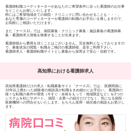
看護師転職コーディネーターがあなたのご希望条件に合った看護師のお仕事
をとことんお探しいたします。
時にはご希望地域全ての病院・クリニックに問い合わせることも・・・。
あなた専属のコーディネーターが看護師の転職のお手伝いを致しますので、
お気軽にご相談いただけます。
また「ナースJJ」では、病院募集・クリニック募集・施設募集の看護師募
集・看護師求人情報を検索することが出来ます。
看護師様から費用を頂くことはございません。完全無料となっておりますの
で、募集状況の閲覧・転職をご検討の看護師様、是非ご利用下さい。
看護師求人・看護師転職サイトとし募集から採用まで安心・信頼です。
高知県における看護師求人
高知県看護師だけの求人・転職募集サイト「ナースJJ」では、 医療関係に
10年以上携わった経験者の相談員が転職をきめ細かにお手伝い。 看護師の
様々な転職の条件や環境（今すぐ・余裕をもって・地域限定など）を3つの
システムを柱にサポート。 病院・企業への紹介だけでなく、気になる病院・
医療機関への問合せもいたします。もちろん採用・就任後の相談もお受けし
ます。