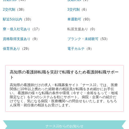
2交代制
（38）
3交代制
（6）
駅近5分以内
（33）
車通勤可
（93）
寮・借入社宅あり
（17）
転居支援あり
（0）
資格取得支援あり
（9）
ブランク・未経験可
（53）
保育所あり
（29）
電子カルテ
（9）
高知県の看護師転職を笑顔で転職するため看護師転職サポー
ト
高知県の看護師だけの求人・転職募集サイト「ナースJJ」では、 医療
関係に10年以上携わった経験者の相談員が転職をきめ細かにお手伝
い。 看護師の様々な転職の条件や環境（今すぐ・余裕をもって・地域
限定など）を3つのシステムを柱にサポート。 病院・企業への紹介だ
けでなく、気になる病院・医療機関への問合せもいたします。もちろ
ん採用・就任後の相談もお受けします。
ナースJJからのお知らせ