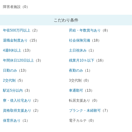
障害者施設
（0）
こだわり条件
年収500万円以上
（2）
昇給・年数賞与あり
（8）
退職金制度あり
（15）
社会保険完備
（18）
4週8休以上
（13）
土日祝休み
（1）
年間休日120日以上
（3）
残業月10ｈ以下
（16）
日勤のみ
（13）
夜勤のみ
（1）
2交代制
（5）
3交代制
（0）
駅近5分以内
（3）
車通勤可
（13）
寮・借入社宅あり
（2）
転居支援あり
（0）
資格取得支援あり
（2）
ブランク・未経験可
（7）
保育所あり
（1）
電子カルテ
（0）