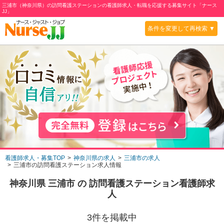
三浦市（神奈川県）の訪問看護ステーションの看護師求人・転職を応援する募集サイト「ナース
JJ」
条件を変更して再検索 ▼
看護師求人・募集TOP
神奈川県の求人
三浦市の求人
三浦市の訪問看護ステーション求人情報
神奈川県 三浦市
の
訪問看護ステーション
看護師求
人
3
件を掲載中