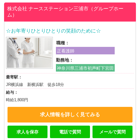
株式会社
ナースステーション三浦市（グループホー
ム）
☆お年寄りひとりひとりの笑顔のために☆
職種：
正看護師
勤務地：
神奈川県三浦市初声町下宮田
最寄駅：
JR横浜線 新横浜駅 徒歩18分
給与：
時給1,800円
求人情報を詳しく見てみる
求人を保存
電話で質問
メールで質問