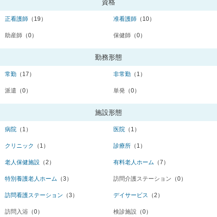
資格
正看護師
（19）
准看護師
（10）
助産師
（0）
保健師
（0）
勤務形態
常勤
（17）
非常勤
（1）
派遣
（0）
単発
（0）
施設形態
病院
（1）
医院
（1）
クリニック
（1）
診療所
（1）
老人保健施設
（2）
有料老人ホーム
（7）
特別養護老人ホーム
（3）
訪問介護ステーション
（0）
訪問看護ステーション
（3）
デイサービス
（2）
訪問入浴
（0）
検診施設
（0）