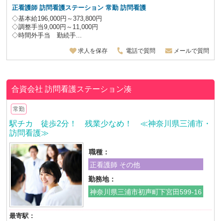
正看護師 訪問看護ステーション 常勤 訪問看護
◇基本給196,000円～373,800円
◇調整手当9,000円～11,000円
◇時間外手当 勤続手...
求人を保存
電話で質問
メールで質問
合資会社
訪問看護ステーション湊
常勤
駅チカ 徒歩2分！ 残業少なめ！ ≪神奈川県三浦市・
訪問看護≫
職種：
正看護師 その他
勤務地：
神奈川県三浦市初声町下宮田599-16
最寄駅：