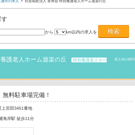
三浦市の求人
> 社会福祉法人 皇寿会 特別養護老人ホーム遊楽の丘
探す
から
km以内の求人を
別養護老人ホーム遊楽の丘
求人No.885
特別養護老人ホー
 無料駐車場完備！
上宮田3451番地
浦海岸駅 徒歩11分