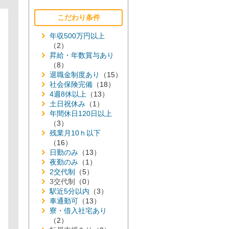
こだわり条件
年収500万円以上
（2）
昇給・年数賞与あり
（8）
退職金制度あり
（15）
社会保険完備
（18）
4週8休以上
（13）
土日祝休み
（1）
年間休日120日以上
（3）
残業月10ｈ以下
（16）
日勤のみ
（13）
夜勤のみ
（1）
2交代制
（5）
3交代制
（0）
駅近5分以内
（3）
車通勤可
（13）
寮・借入社宅あり
（2）