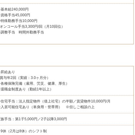
基本給240,000円
資格手当45,000円
特殊勤務手当10,000円
オンコール手当3,300円/回（月10回位）
◇調整手当 時間外勤務手当
◇昇給あり
◇賞与年2回（実績：3.0ヶ月分）
◇各種保険完備（雇用、労災、健康、厚生）
◇退職金制度あり（勤続1年以上）
◇住宅手当：法人指定物件（借上社宅）の半額／賃貸物件10,000円/月
◇入居可能住宅あり（単身用・世帯用） ※但しご相談の上
族手当：第1子5,000円／2子以降3,000円
月9休（2月は8休）のシフト制