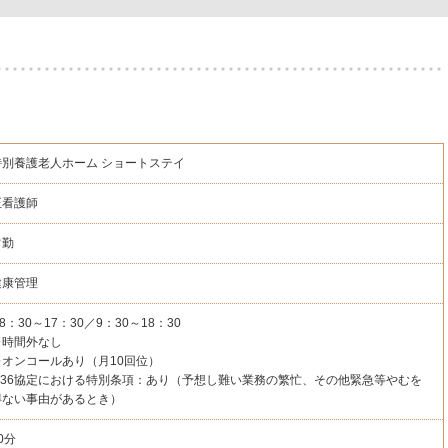
特別養護老人ホーム
ショートステイ
正看護師
常勤
健康管理
8：30～17：30／9：30～18：30
※時間外なし
※オンコールあり（月10回位）
※36協定における特別条項：あり（予想し難い業務の繁忙、その他緊急等やむを
得ない事由があるとき）
0分