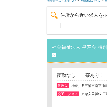
看護師求人・募集TOP
>
神奈川県の求人
>
住所から近い求人を
社会福祉法人 皇寿会 特
ム
夜勤なし！ 寮あり！
勤務先
神奈川県三浦市南下浦町
交通アクセス
京急久里浜線 三