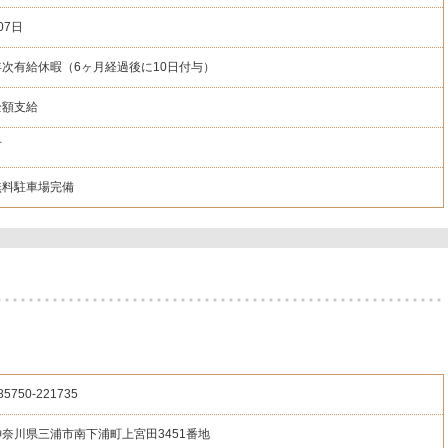
07日
年次有給休暇（6ヶ月経過後に10日付与）
全額支給
可
無料駐車場完備
85750
-221735
神奈川県三浦市南下浦町上宮田3451番地