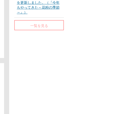
を更新しました。（『今年
もやってきた～花粉の季節
～』）
一覧を見る