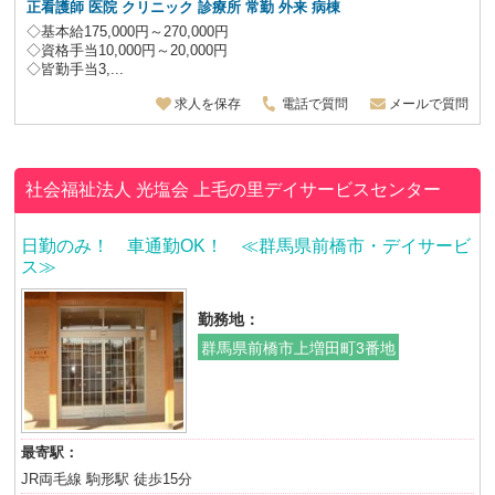
正看護師 医院 クリニック 診療所 常勤 外来 病棟
◇基本給175,000円～270,000円
◇資格手当10,000円～20,000円
◇皆勤手当3,...
求人を保存
電話で質問
メールで質問
社会福祉法人 光塩会
上毛の里デイサービスセンター
日勤のみ！ 車通勤OK！ ≪群馬県前橋市・デイサービ
ス≫
勤務地：
群馬県前橋市上増田町3番地
最寄駅：
JR両毛線 駒形駅 徒歩15分