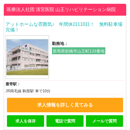
医療法人社団 清宮医院
山王リハビリテーション病院
アットホームな雰囲気♪ 年間休日110日！ 無料駐車場
完備！
勤務地：
群馬県前橋市山王町133番地
最寄駅：
JR両毛線 駒形駅 車で10分
求人情報を詳しく見てみる
求人を保存
電話で質問
メールで質問