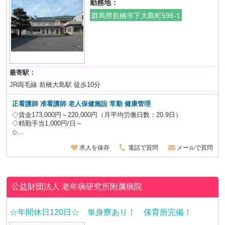
勤務地：
群馬県前橋市下大島町596-1
最寄駅：
JR両毛線 前橋大島駅 徒歩10分
正看護師 准看護師 老人保健施設 常勤 健康管理
◇賃金173,000円～220,000円（月平均労働日数：20.9日）
◇精勤手当1,000円/日～
◇...
求人を保存
電話で質問
メールで質問
公益財団法人
老年病研究所附属病院
☆年間休日120日☆ 単身寮あり！ 保育所完備！