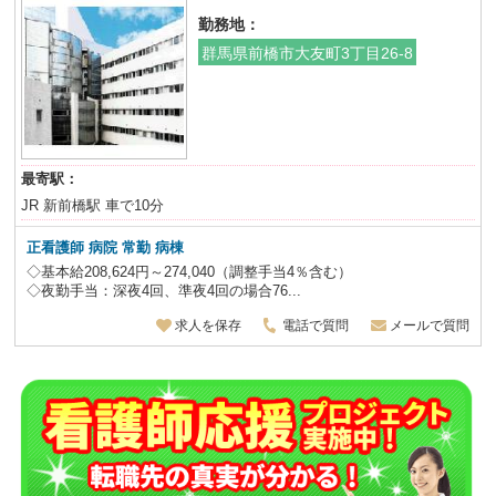
勤務地：
群馬県前橋市大友町3丁目26-8
最寄駅：
JR 新前橋駅 車で10分
正看護師 病院 常勤 病棟
◇基本給208,624円～274,040（調整手当4％含む）
◇夜勤手当：深夜4回、準夜4回の場合76...
求人を保存
電話で質問
メールで質問