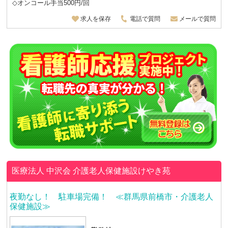
◇オンコール手当500円/回
求人を保存
電話で質問
メールで質問
医療法人 中沢会
介護老人保健施設けやき苑
夜勤なし！ 駐車場完備！ ≪群馬県前橋市・介護老人
保健施設≫