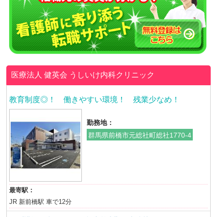
医療法人 健英会
うしいけ内科クリニック
教育制度◎！ 働きやすい環境！ 残業少なめ！
勤務地：
群馬県前橋市元総社町総社1770-4
最寄駅：
JR 新前橋駅 車で12分