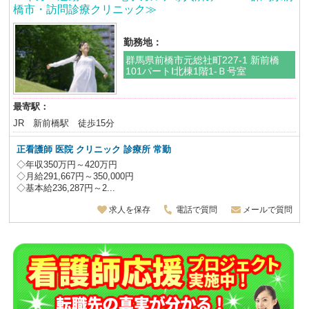
橋市・訪問診療クリニック≫
勤務地：
群馬県前橋市元総社町227-1 新前橋
101パートⅠ北棟1階1‐Ｂ号室
最寄駅：
JR 新前橋駅 徒歩15分
正看護師
医院 クリニック 診療所
常勤
◇年収350万円～420万円
◇月給291,667円～350,000円
◇基本給236,287円～2...
求人を保存
電話で質問
メールで質問