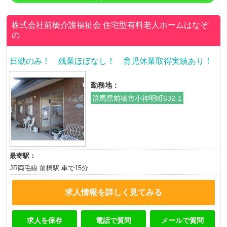
株式会社前橋介護福祉会
住宅型有料老人ホームはなぞ
の
日勤のみ！ 残業ほぼなし！ 育児休業取得実績あり！
勤務地：
群馬県前橋市小神明町632-1
最寄駅：
JR両毛線 前橋駅 車で15分
求人情報を詳しく見てみる
求人を保存
電話で質問
メールで質問