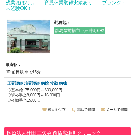
残業ほぼなし！ 育児休業取得実績あり！ ブランク・
未経験OK！
勤務地：
群馬県前橋市下細井町692
最寄駅：
JR 前橋駅 車で15分
正看護師 准看護師 病院 常勤 病棟
◇基本給175,000円～300,000円
◇資格手当8,000円～16,000円
◇夜勤手当15,00...
求人を保存
電話で質問
メールで質問
医療法人社団 三矢会
前橋広瀬川クリニック