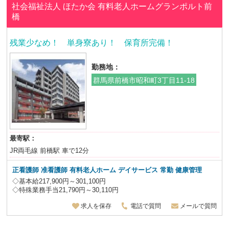
社会福祉法人 ほたか会
有料老人ホームグランポルト前
橋
残業少なめ！ 単身寮あり！ 保育所完備！
勤務地：
群馬県前橋市昭和町3丁目11-18
最寄駅：
JR両毛線 前橋駅 車で12分
正看護師 准看護師
有料老人ホーム デイサービス 常勤 健康管理
◇基本給217,900円～301,100円
◇特殊業務手当21,790円～30,110円
求人を保存
電話で質問
メールで質問