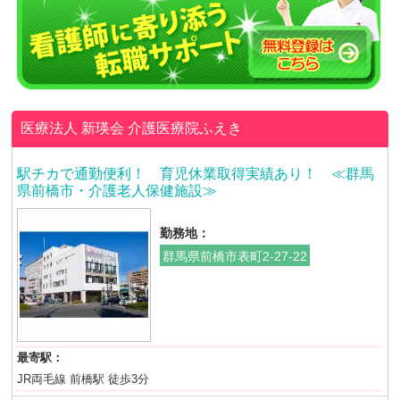
医療法人 新瑛会
介護医療院ふえき
駅チカで通勤便利！ 育児休業取得実績あり！ ≪群馬
県前橋市・介護老人保健施設≫
勤務地：
群馬県前橋市表町2-27-22
最寄駅：
JR両毛線 前橋駅 徒歩3分