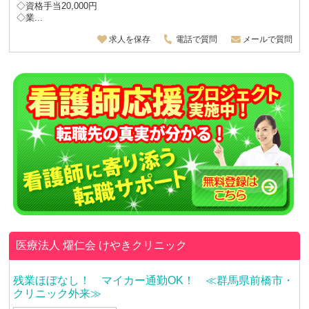
◇資格手当20,000円
◇業...
求人を保存
電話で質問
メールで質問
医療法人 燿仁会
けやきクリニック
残業ほぼなし！ マイカー通勤OK！ ≪群馬県前橋市・
クリニック外来≫