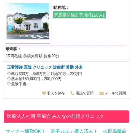
勤務地：
群馬県前橋市天川町1666-1
最寄駅：
JR両毛線 前橋大島駅 徒歩20分
正看護師 医院 クリニック 診療所 常勤 外来
◇年収303万～346万円／月給20万～23万円
◇基本給180,000円～200,000円
◇危険手当...
求人を保存
電話で質問
メールで質問
医療法人社団 平郁会
みんなの前橋クリニック
マイカー通勤OK！ 電子カルテ導入済み！ ≪群馬県前