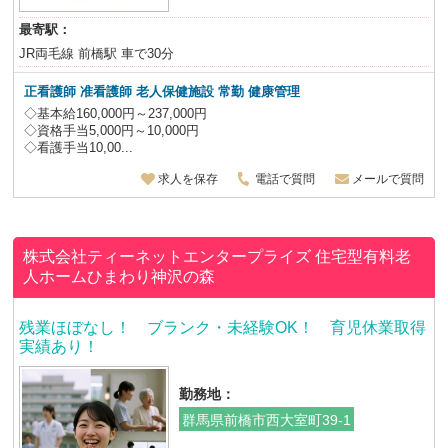
最寄駅：
JR両毛線 前橋駅 車で30分
正看護師 准看護師 老人保健施設
常勤 健康管理
◇基本給160,000円～237,000円
◇資格手当5,000円～10,000円
◇看護手当10,00...
求人を保存
電話で質問
メールで質問
株式会社ティーネットエンタープライズ
住宅型有料老
人ホームひまわり神沢の森
残業ほぼなし！ ブランク・未経験OK！ 育児休業取得
実績あり！
勤務地：
群馬県前橋市西大室町39-1