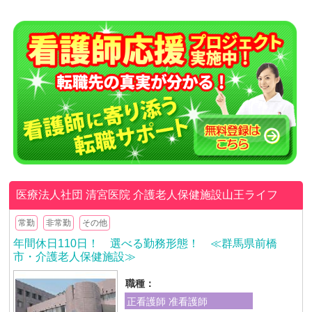
医療法人社団 清宮医院
介護老人保健施設山王ライフ
常勤
非常勤
その他
年間休日110日！ 選べる勤務形態！ ≪群馬県前橋
市・介護老人保健施設≫
職種：
正看護師 准看護師