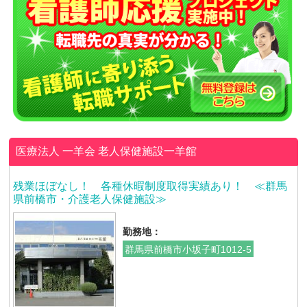
医療法人 一羊会
老人保健施設一羊館
残業ほぼなし！ 各種休暇制度取得実績あり！ ≪群馬
県前橋市・介護老人保健施設≫
勤務地：
群馬県前橋市小坂子町1012-5