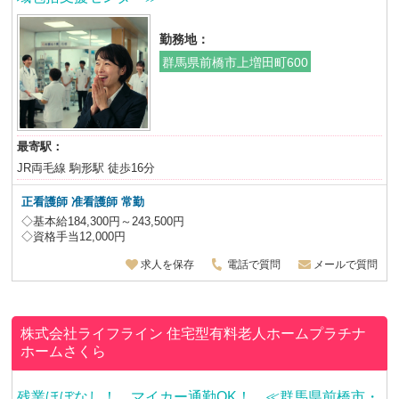
勤務地：
群馬県前橋市上増田町600
最寄駅：
JR両毛線 駒形駅 徒歩16分
正看護師 准看護師
常勤
◇基本給184,300円～243,500円
◇資格手当12,000円
求人を保存
電話で質問
メールで質問
株式会社ライフライン
住宅型有料老人ホームプラチナ
ホームさくら
残業ほぼなし！ マイカー通勤OK！ ≪群馬県前橋市・