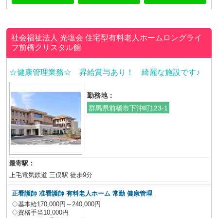
社会福祉法人 光塩会
住宅型有料老人ホームロングライ
フ前橋クリスタル館
☆健康管理業務☆ 昇給賞与あり！ 綺麗な施設です♪
勤務地：
群馬県前橋市下沖町123-1
最寄駅：
上毛電気鉄道 三俣駅 徒歩9分
正看護師 准看護師 有料老人ホーム 常勤 健康管理
◇基本給170,000円～240,000円
◇資格手当10,000円