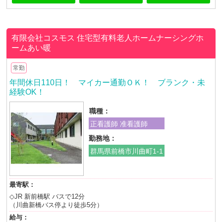
有限会社コスモス
住宅型有料老人ホームナーシングホ
ームあい暖
常勤
年間休日110日！ マイカー通勤ＯＫ！ ブランク・未
経験OK！
職種：
正看護師 准看護師
勤務地：
群馬県前橋市川曲町1-1
最寄駅：
◇JR 新前橋駅 バスで12分
（川曲新橋バス停より徒歩5分）
給与：