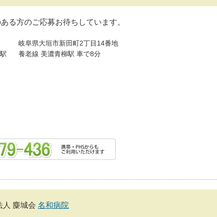
のある方のご応募お待ちしています。
岐阜県大垣市新田町2丁目14番地
駅
養老線 美濃青柳駅 車で8分
法人 麋城会
名和病院