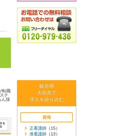
岐阜県
が転職
大垣市で
ステ
ろん採
求人を絞り込む
資格
正看護師
（15）
准看護師
（13）