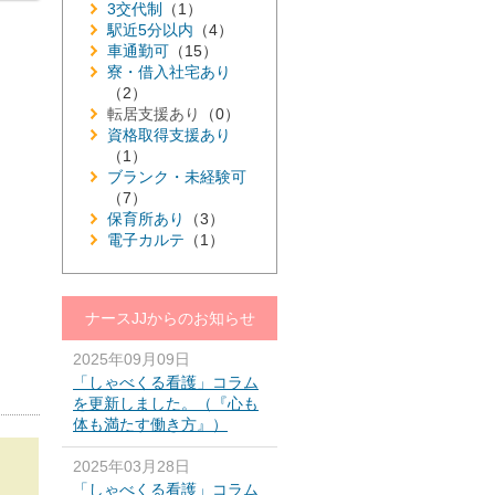
3交代制
（1）
駅近5分以内
（4）
車通勤可
（15）
寮・借入社宅あり
（2）
転居支援あり
（0）
資格取得支援あり
（1）
ブランク・未経験可
（7）
保育所あり
（3）
電子カルテ
（1）
ナースJJからのお知らせ
2025年09月09日
「しゃべくる看護」コラム
を更新しました。（『心も
体も満たす働き方』）
2025年03月28日
「しゃべくる看護」コラム