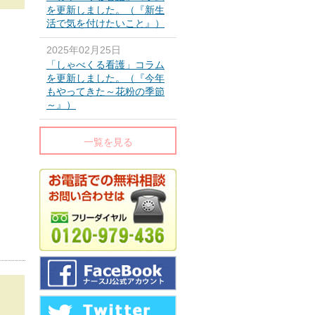
を更新しました。（『新生
活で気を付けたいこと』）
2025年02月25日
「しゃべくる看護」コラム
を更新しました。（『今年
もやってきた～花粉の季節
～』）
一覧を見る