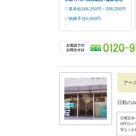
◇基本給168,250円～208,250円
◇病棟手当5,000円
...
アー
日勤の
日曜定休
OFFの
安なくお