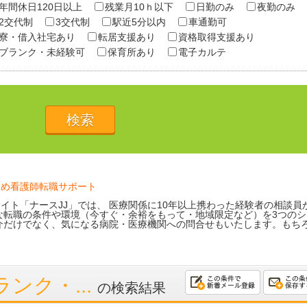
年間休日120日以上
残業月10ｈ以下
日勤のみ
夜勤のみ
2交代制
3交代制
駅近5分以内
車通勤可
寮・借入社宅あり
転居支援あり
資格取得支援あり
ブランク・未経験可
保育所あり
電子カルテ
ため看護師転職サポート
イト「ナースJJ」では、 医療関係に10年以上携わった経験者の相談員
な転職の条件や環境（今すぐ・余裕をもって・地域限定など）を3つのシ
介だけでなく、気になる病院・医療機関への問合せもいたします。もち
ンク・...
の検索結果