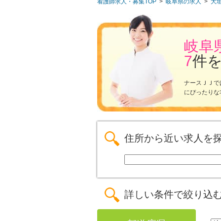
看護師求人・募集TOP
>
岐阜県の求人
>
大
岐阜
7
件
ナースＪＪで
にぴったりな
住所から近い求人を
詳しい条件で絞り込