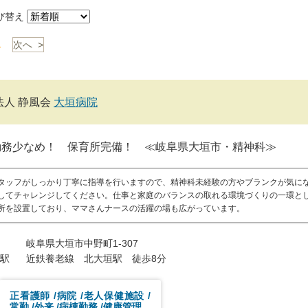
び替え
1
次へ >
法人 静風会
大垣病院
勤務少なめ！ 保育所完備！ ≪岐阜県大垣市・精神科≫
タッフがしっかり丁寧に指導を行いますので、精神科未経験の方やブランクが気に
してチャレンジしてください。仕事と家庭のバランスの取れる環境づくりの一環と
所を設置しており、ママさんナースの活躍の場も広がっています。
岐阜県大垣市中野町1-307
駅
近鉄養老線 北大垣駅 徒歩8分
正看護師
病院
老人保健施設
常勤
外来
病棟勤務
健康管理