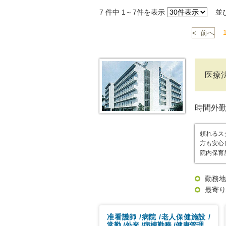
7
件中 1～7件を表示
並
< 前へ
医療
時間外
頼れるス
方も安心
院内保育
勤務地
最寄り
准看護師
病院
老人保健施設
常勤
外来
病棟勤務
健康管理