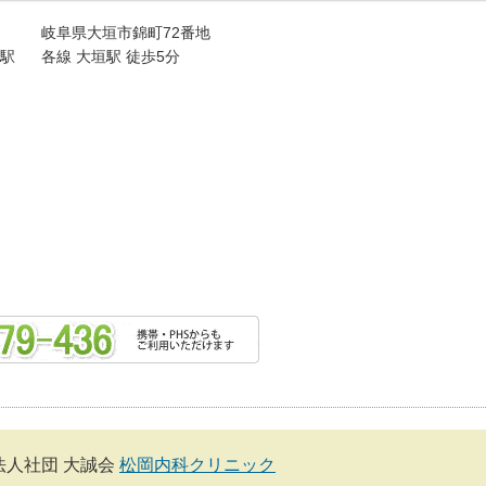
岐阜県大垣市錦町72番地
駅
各線 大垣駅 徒歩5分
法人社団 大誠会
松岡内科クリニック