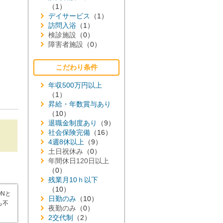
（1）
デイサービス
（1）
訪問入浴
（1）
検診施設
（0）
障害者施設
（0）
こだわり条件
年収500万円以上
（1）
昇給・年数賞与あり
（10）
退職金制度あり
（9）
社会保険完備
（16）
4週8休以上
（9）
土日祝休み
（0）
年間休日120日以上
（0）
残業月10ｈ以下
（10）
Nと
日勤のみ
（10）
も不
夜勤のみ
（0）
2交代制
（2）