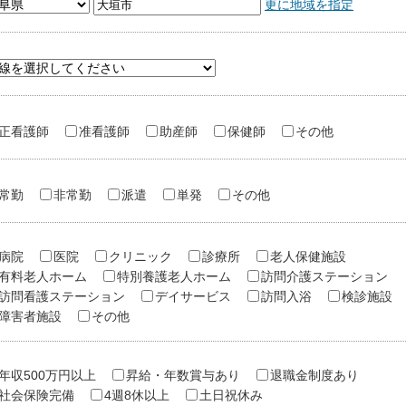
更に地域を指定
正看護師
准看護師
助産師
保健師
その他
常勤
非常勤
派遣
単発
その他
病院
医院
クリニック
診療所
老人保健施設
有料老人ホーム
特別養護老人ホーム
訪問介護ステーション
訪問看護ステーション
デイサービス
訪問入浴
検診施設
障害者施設
その他
年収500万円以上
昇給・年数賞与あり
退職金制度あり
社会保険完備
4週8休以上
土日祝休み