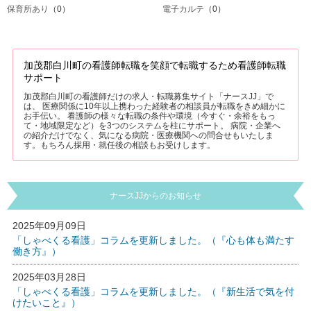
保育所あり
（0）
電子カルテ
（0）
加茂郡白川町の看護師転職を笑顔で転職するため看護師転職
サポート
加茂郡白川町の看護師だけの求人・転職募集サイト「ナースJJ」で
は、 医療関係に10年以上携わった経験者の相談員が転職をきめ細かに
お手伝い。 看護師の様々な転職の条件や環境（今すぐ・余裕をもっ
て・地域限定など）を3つのシステムを柱にサポート。 病院・企業へ
の紹介だけでなく、気になる病院・医療機関への問合せもいたしま
す。もちろん採用・就任後の相談もお受けします。
ナースJJからのお知らせ
2025年09月09日
「しゃべくる看護」コラムを更新しました。（『心も体も満たす
働き方』）
2025年03月28日
「しゃべくる看護」コラムを更新しました。（『新生活で気を付
けたいこと』）