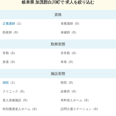
岐阜県 加茂郡白川町で 求人を絞り込む
資格
正看護師
（1）
准看護師
（0）
助産師
（0）
保健師
（0）
勤務形態
常勤
（0）
非常勤
（0）
派遣
（0）
単発
（0）
施設形態
病院
（1）
医院
（0）
クリニック
（0）
診療所
（0）
老人保健施設
（0）
有料老人ホーム
（0）
特別養護老人ホーム
（0）
訪問介護ステーション
（0）