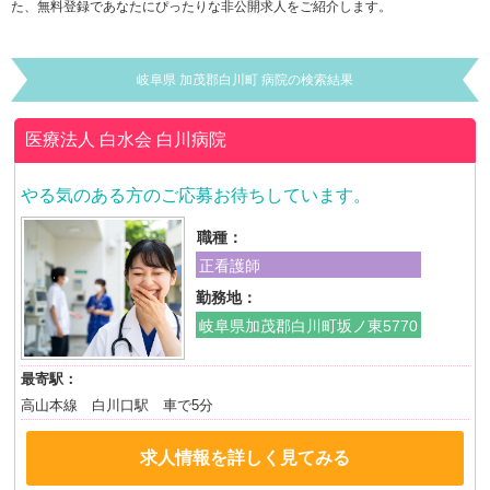
た、無料登録であなたにぴったりな非公開求人をご紹介します。
岐阜県 加茂郡白川町 病院の検索結果
医療法人 白水会
白川病院
やる気のある方のご応募お待ちしています。
職種：
正看護師
勤務地：
岐阜県加茂郡白川町坂ノ東5770
最寄駅：
高山本線 白川口駅 車で5分
求人情報を詳しく見てみる