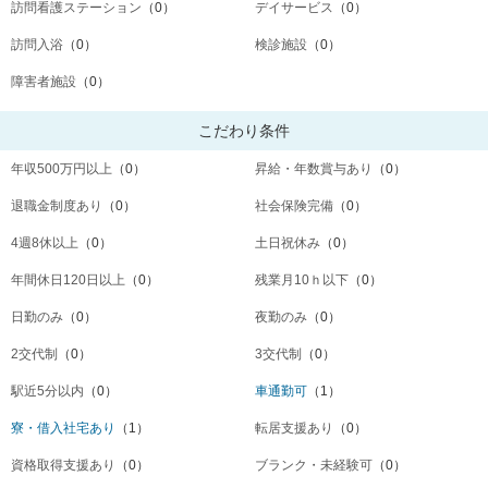
訪問看護ステーション
（0）
デイサービス
（0）
訪問入浴
（0）
検診施設
（0）
障害者施設
（0）
こだわり条件
年収500万円以上
（0）
昇給・年数賞与あり
（0）
退職金制度あり
（0）
社会保険完備
（0）
4週8休以上
（0）
土日祝休み
（0）
年間休日120日以上
（0）
残業月10ｈ以下
（0）
日勤のみ
（0）
夜勤のみ
（0）
2交代制
（0）
3交代制
（0）
駅近5分以内
（0）
車通勤可
（1）
寮・借入社宅あり
（1）
転居支援あり
（0）
資格取得支援あり
（0）
ブランク・未経験可
（0）