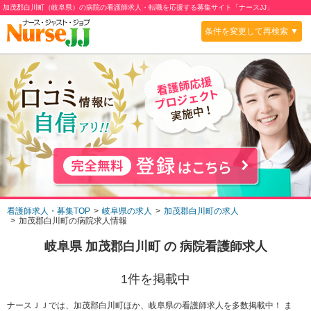
加茂郡白川町（岐阜県）の病院の看護師求人・転職を応援する募集サイト「ナースJJ」
条件を変更して再検索 ▼
看護師求人・募集TOP
岐阜県の求人
加茂郡白川町の求人
加茂郡白川町の病院求人情報
岐阜県 加茂郡白川町
の
病院
看護師求人
1
件を掲載中
ナースＪＪでは、加茂郡白川町ほか、岐阜県の看護師求人を多数掲載中！ ま