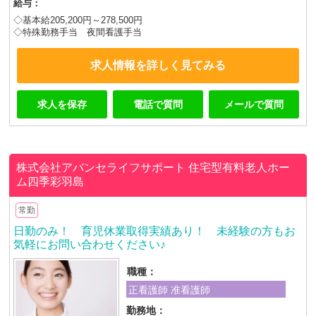
給与：
◇基本給205,200円～278,500円
◇特殊勤務手当 夜間看護手当
求人情報を詳しく見てみる
求人を保存
電話で質問
メールで質問
株式会社アバンセライフサポート
住宅型有料老人ホー
ム四季彩羽島
常勤
日勤のみ！ 育児休業取得実績あり！ 未経験の方もお
気軽にお問い合わせください♪
職種：
正看護師 准看護師
勤務地：