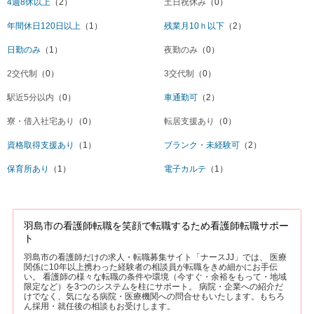
4週8休以上
（2）
土日祝休み
（0）
年間休日120日以上
（1）
残業月10ｈ以下
（2）
日勤のみ
（1）
夜勤のみ
（0）
2交代制
（0）
3交代制
（0）
駅近5分以内
（0）
車通勤可
（2）
寮・借入社宅あり
（0）
転居支援あり
（0）
資格取得支援あり
（1）
ブランク・未経験可
（2）
保育所あり
（1）
電子カルテ
（1）
羽島市の看護師転職を笑顔で転職するため看護師転職サポー
ト
羽島市の看護師だけの求人・転職募集サイト「ナースJJ」では、 医療
関係に10年以上携わった経験者の相談員が転職をきめ細かにお手伝
い。 看護師の様々な転職の条件や環境（今すぐ・余裕をもって・地域
限定など）を3つのシステムを柱にサポート。 病院・企業への紹介だ
けでなく、気になる病院・医療機関への問合せもいたします。もちろ
ん採用・就任後の相談もお受けします。