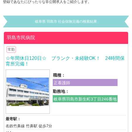
登録であなたにぴったりな非公開求人をご紹介します。
岐阜県 羽島市 社会保険完備の検索結果
羽島市民病院
常勤
☆年間休日120日☆ ブランク・未経験OK！ 24時間保
育所完備！
職種：
正看護師
勤務地：
岐阜県羽島市新生町3丁目246番地
最寄駅：
名鉄竹鼻線 竹鼻駅 徒歩7分