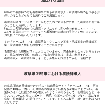
選ばれる理由
羽島市の看護師の方も看護学生の方も看護師求人・看護師転職のお仕事をお
探しの方ならどなたでも無料でご利用頂けます。
看護師転職コーディネーターがあなたのご希望条件に合った看護師のお仕事
をとことんお探しいたします。
時にはご希望地域全ての病院・クリニックに問い合わせることも・・・。
あなた専属のコーディネーターが看護師の転職のお手伝いを致しますので、
お気軽にご相談いただけます。
また「ナースJJ」では、病院募集・クリニック募集・施設募集の看護師募
集・看護師求人情報を検索することが出来ます。
看護師様から費用を頂くことはございません。完全無料となっておりますの
で、募集状況の閲覧・転職をご検討の看護師様、是非ご利用下さい。
看護師求人・看護師転職サイトとし募集から採用まで安心・信頼です。
岐阜県 羽島市における看護師求人
岐阜県 羽島市看護師だけの求人・転職募集サイト「ナースJJ」では、 医療
関係に10年以上携わった経験者の相談員が転職をきめ細かにお手伝い。 看
護師の様々な転職の条件や環境（今すぐ・余裕をもって・地域限定など）を
3つのシステムを柱にサポート。 病院・企業への紹介だけでなく、気になる
病院・医療機関への問合せもいたします。もちろん採用・就任後の相談もお
受けします。