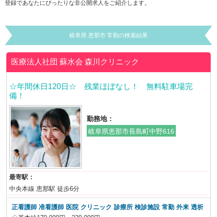
登録であなたにぴったりな非公開求人をご紹介します。
岐阜県 恵那市 常勤の検索結果
医療法人社団 蘇水会
森川クリニック
☆年間休日120日☆ 残業ほぼなし！ 無料駐車場完
備！
勤務地：
岐阜県恵那市長島町中野616
最寄駅：
中央本線 恵那駅 徒歩6分
正看護師 准看護師 医院 クリニック 診療所 検診施設 常勤 外来 透析