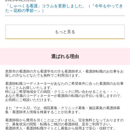
「しゃべくる看護」コラムを更新しました。（『今年もやってき
た～花粉の季節～』）
もっと見る
選ばれる理由
恵那市の看護師の方も看護学生の方も看護師求人・看護師転職のお仕事をお
探しの方ならどなたでも無料でご利用頂けます。
看護師転職コーディネーターがあなたのご希望条件に合った看護師のお仕事
をとことんお探しいたします。
時にはご希望地域全ての病院・クリニックに問い合わせることも・・・。
あなた専属のコーディネーターが看護師の転職のお手伝いを致しますので、
お気軽にご相談いただけます。
また「ナースJJ」では、病院募集・クリニック募集・施設募集の看護師募
集・看護師求人情報を検索することが出来ます。
看護師様から費用を頂くことはございません。完全無料となっておりますの
で、募集状況の閲覧・転職をご検討の看護師様、是非ご利用下さい。
看護師求人・看護師転職サイトとし募集から採用まで安心・信頼です。