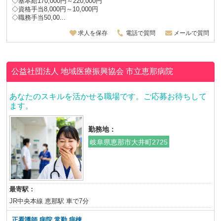
◇基本給170,000円～220,000円
◇資格手当8,000円～10,000円
◇職務手当50,00...
求人を保存
電話で質問
メールで質問
公益社団法人 地域医療振興協会
市立恵那病院
あなたのスキルを活かせる職場です。ご応募お待ちして
ます。
勤務地：
岐阜県恵那市大井町2725
最寄駅：
JR中央本線 恵那駅 車で7分
正看護師 病院 常勤 病棟