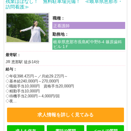
残業ほぼなし！ 無料駐車場完備！ ≪岐阜県恵那市・
訪問看護≫
職種：
正看護師
勤務地：
岐阜県恵那市長島町中野8-4 篠原歯科
ビル 1Ｆ
最寄駅：
JR 恵那駅 徒歩14分
給与：
◇年収398.4万円～／月給29.2万円～
◇基本給240,000円～270,000円
◇職能手当10,000円 資格手当20,000円
◇精勤手当10,000円
◇待機手当2,000円～4,000円/回
◇夜...
求人情報を詳しく見てみる