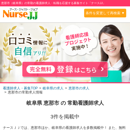
恵那市（岐阜県）の常勤の看護師求人・転職を応援する募集サイト「ナースJJ」
条件を変更して再検索 ▼
看護師求人・募集TOP
岐阜県の求人
恵那市の求人
恵那市の常勤求人情報
岐阜県 恵那市
の
常勤
看護師求人
3
件を掲載中
ナースＪＪでは、恵那市ほか、岐阜県の看護師求人を多数掲載中！ また、無料