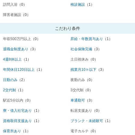
訪問入浴
（0）
検診施設
（1）
障害者施設
（0）
こだわり条件
年収500万円以上
（0）
昇給・年数賞与あり
（1）
退職金制度あり
（3）
社会保険完備
（3）
4週8休以上
（1）
土日祝休み
（0）
年間休日120日以上
（1）
残業月10ｈ以下
（3）
日勤のみ
（2）
夜勤のみ
（0）
2交代制
（1）
3交代制
（0）
駅近5分以内
（0）
車通勤可
（3）
寮・借入社宅あり
（1）
転居支援あり
（0）
資格取得支援あり
（1）
ブランク・未経験可
（1）
保育所あり
（1）
電子カルテ
（0）