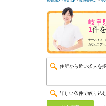
看護師求人・募集TOP
>
岐阜県の求人
>
安
岐阜
1
件
ナースＪＪで
あなたにぴっ
住所から近い求人を
詳しい条件で絞り込