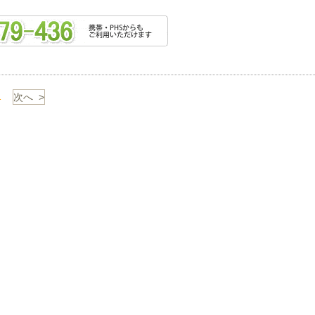
1
次へ >