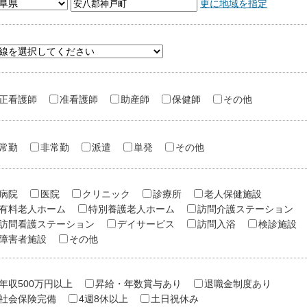
更に地域を指定
正看護師
准看護師
助産師
保健師
その他
常勤
非常勤
派遣
単発
その他
病院
医院
クリニック
診療所
老人保健施設
有料老人ホーム
特別養護老人ホーム
訪問介護ステーション
訪問看護ステーション
デイサービス
訪問入浴
検診施設
障害者施設
その他
年収500万円以上
昇給・年数賞与あり
退職金制度あり
社会保険完備
4週8休以上
土日祝休み