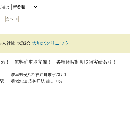
び替え
1
次へ >
法人社団 大誠会
大垣北クリニック
なめ！ 無料駐車場完備！ 各種休暇制度取得実績あり！
岐阜県安八郡神戸町末守737-1
駅
養老鉄道 広神戸駅 徒歩10分