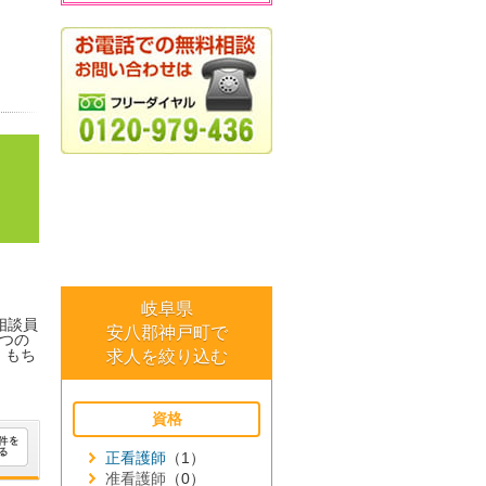
岐阜県
相談員
安八郡神戸町で
つの
。もち
求人を絞り込む
資格
正看護師
（1）
准看護師
（0）