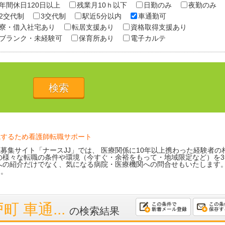
年間休日120日以上
残業月10ｈ以下
日勤のみ
夜勤のみ
2交代制
3交代制
駅近5分以内
車通勤可
寮・借入社宅あり
転居支援あり
資格取得支援あり
ブランク・未経験可
保育所あり
電子カルテ
職するため看護師転職サポート
募集サイト「ナースJJ」では、 医療関係に10年以上携わった経験者の
の様々な転職の条件や環境（今すぐ・余裕をもって・地域限定など）を3
への紹介だけでなく、気になる病院・医療機関への問合せもいたします
す。
 車通...
の検索結果