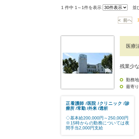
1
件中 1～1件を表示
並
< 前へ
医療
残業少
勤務地
最寄り
正看護師
医院
クリニック
診
療所
常勤
外来
透析
◇基本給200,000円～250,000円
※15時からの勤務については夜
間手当2,000円支給