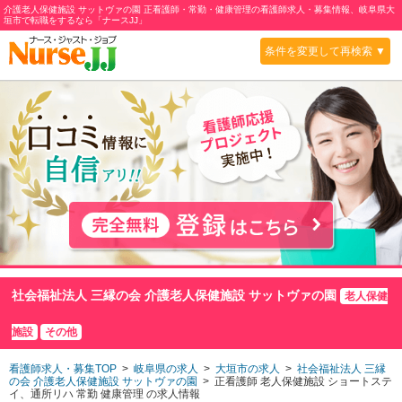
介護老人保健施設 サットヴァの園 正看護師・常勤・健康管理の看護師求人・募集情報、岐阜県大
垣市で転職をするなら「ナースJJ」
条件を変更して再検索 ▼
社会福祉法人 三縁の会 介護老人保健施設 サットヴァの園
老人保健
施設
その他
看護師求人・募集TOP
>
岐阜県の求人
>
大垣市の求人
>
社会福祉法人 三縁
の会 介護老人保健施設 サットヴァの園
> 正看護師 老人保健施設
ショートステ
イ、通所リハ
常勤 健康管理 の求人情報