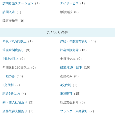
訪問看護ステーション
（1）
デイサービス
（1）
訪問入浴
（1）
検診施設
（0）
障害者施設
（0）
こだわり条件
年収500万円以上
（1）
昇給・年数賞与あり
（10）
退職金制度あり
（9）
社会保険完備
（16）
4週8休以上
（9）
土日祝休み
（0）
年間休日120日以上
（0）
残業月10ｈ以下
（10）
日勤のみ
（10）
夜勤のみ
（0）
2交代制
（2）
3交代制
（1）
駅近5分以内
（4）
車通勤可
（15）
寮・借入社宅あり
（2）
転居支援あり
（0）
資格取得支援あり
（1）
ブランク・未経験可
（7）