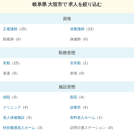
岐阜県 大垣市で 求人を絞り込む
資格
正看護師
（15）
准看護師
（13）
助産師
（0）
保健師
（0）
勤務形態
常勤
（15）
非常勤
（2）
派遣
（0）
単発
（0）
施設形態
病院
（3）
医院
（4）
クリニック
（4）
診療所
（4）
老人保健施設
（3）
有料老人ホーム
（1）
特別養護老人ホーム
（3）
訪問介護ステーション
（0）