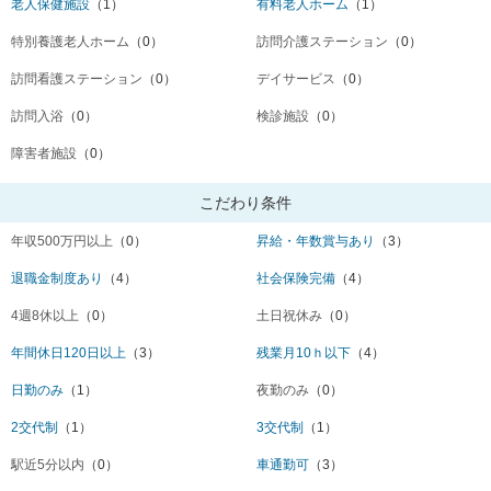
老人保健施設
（1）
有料老人ホーム
（1）
特別養護老人ホーム
（0）
訪問介護ステーション
（0）
訪問看護ステーション
（0）
デイサービス
（0）
訪問入浴
（0）
検診施設
（0）
障害者施設
（0）
こだわり条件
年収500万円以上
（0）
昇給・年数賞与あり
（3）
退職金制度あり
（4）
社会保険完備
（4）
4週8休以上
（0）
土日祝休み
（0）
年間休日120日以上
（3）
残業月10ｈ以下
（4）
日勤のみ
（1）
夜勤のみ
（0）
2交代制
（1）
3交代制
（1）
駅近5分以内
（0）
車通勤可
（3）