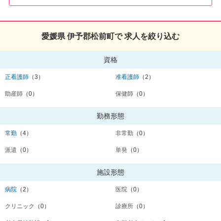
愛媛県 伊予郡松前町で 求人を絞り込む
資格
正看護師
（3）
准看護師
（2）
助産師
（0）
保健師
（0）
勤務形態
常勤
（4）
非常勤
（0）
派遣
（0）
単発
（0）
施設形態
病院
（2）
医院
（0）
クリニック
（0）
診療所
（0）