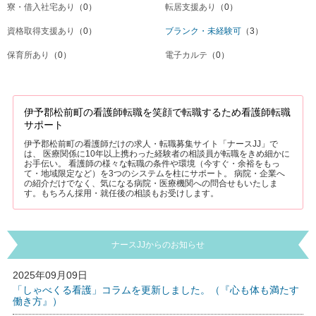
寮・借入社宅あり
（0）
転居支援あり
（0）
資格取得支援あり
（0）
ブランク・未経験可
（3）
保育所あり
（0）
電子カルテ
（0）
伊予郡松前町の看護師転職を笑顔で転職するため看護師転職
サポート
伊予郡松前町の看護師だけの求人・転職募集サイト「ナースJJ」で
は、 医療関係に10年以上携わった経験者の相談員が転職をきめ細かに
お手伝い。 看護師の様々な転職の条件や環境（今すぐ・余裕をもっ
て・地域限定など）を3つのシステムを柱にサポート。 病院・企業へ
の紹介だけでなく、気になる病院・医療機関への問合せもいたしま
す。もちろん採用・就任後の相談もお受けします。
ナースJJからのお知らせ
2025年09月09日
「しゃべくる看護」コラムを更新しました。（『心も体も満たす
働き方』）