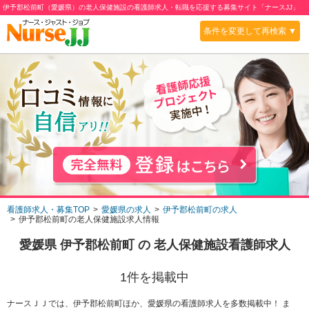
伊予郡松前町（愛媛県）の老人保健施設の看護師求人・転職を応援する募集サイト「ナースJJ」
条件を変更して再検索 ▼
看護師求人・募集TOP
愛媛県の求人
伊予郡松前町の求人
伊予郡松前町の老人保健施設求人情報
愛媛県 伊予郡松前町
の
老人保健施設
看護師求人
1
件を掲載中
ナースＪＪでは、伊予郡松前町ほか、愛媛県の看護師求人を多数掲載中！ ま