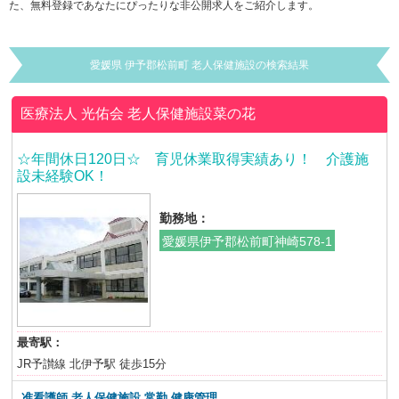
た、無料登録であなたにぴったりな非公開求人をご紹介します。
愛媛県 伊予郡松前町 老人保健施設の検索結果
医療法人 光佑会
老人保健施設菜の花
☆年間休日120日☆ 育児休業取得実績あり！ 介護施
設未経験OK！
勤務地：
愛媛県伊予郡松前町神崎578-1
最寄駅：
JR予讃線 北伊予駅 徒歩15分
准看護師 老人保健施設 常勤 健康管理