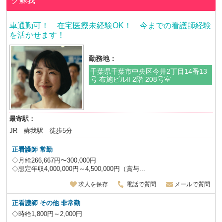
ク蘇我
車通勤可！ 在宅医療未経験OK！ 今までの看護師経験
を活かせます！
勤務地：
千葉県千葉市中央区今井2丁目14番13
号 布施ビルⅡ 2階 208号室
最寄駅：
JR 蘇我駅 徒歩5分
正看護師
常勤
◇月給266,667円〜300,000円
◇想定年収4,000,000円～4,500,000円（賞与...
求人を保存
電話で質問
メールで質問
正看護師 その他 非常勤
◇時給1,800円～2,000円