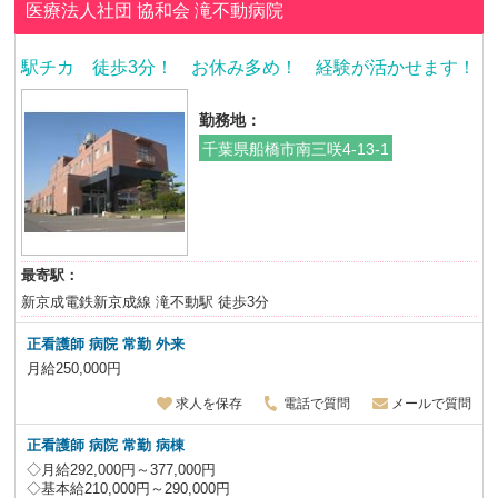
医療法人社団 協和会
滝不動病院
駅チカ 徒歩3分！ お休み多め！ 経験が活かせます！
勤務地：
千葉県船橋市南三咲4-13-1
最寄駅：
新京成電鉄新京成線 滝不動駅 徒歩3分
正看護師 病院 常勤 外来
月給250,000円
求人を保存
電話で質問
メールで質問
正看護師 病院 常勤 病棟
◇月給292,000円～377,000円
◇基本給210,000円～290,000円