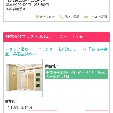
月給228,160円～266,940円
基本給200,400円～235,600円
本給調整手当2...
求人を保存
電話で質問
メールで質問
株式会社ブラスト
あおばクリニック千葉院
アクセス良好！ ブランク・未経験OK！ ≪千葉市中央
区・美容皮膚科≫
勤務地：
千葉県千葉市中央区富士見2-3-1 塚本
大千葉ビル3階
最寄駅：
JR 千葉駅 徒歩2分