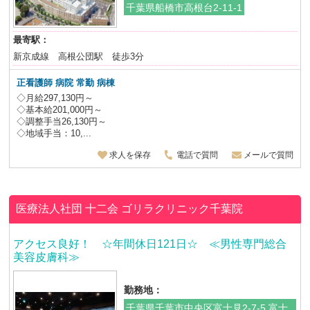
千葉県船橋市高根台2-11-1
最寄駅：
新京成線 高根公団駅 徒歩3分
正看護師 病院 常勤 病棟
◇月給297,130円～
◇基本給201,000円～
◇調整手当26,130円～
◇地域手当：10,...
求人を保存
電話で質問
メールで質問
医療法人社団 十二会
ゴリラクリニック千葉院
アクセス良好！ ☆年間休日121日☆ ≪男性専門総合
美容皮膚科≫
勤務地：
千葉県千葉市中央区富士見2-7-5 富士