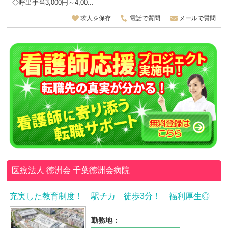
◇呼出手当3,000円～4,00...
求人を保存
電話で質問
メールで質問
医療法人 徳洲会
千葉徳洲会病院
充実した教育制度！ 駅チカ 徒歩3分！ 福利厚生◎
勤務地：