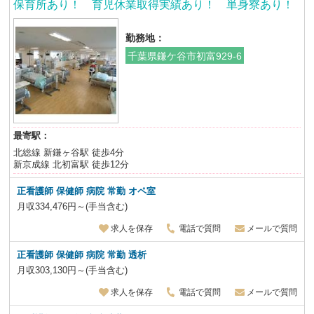
保育所あり！ 育児休業取得実績あり！ 単身寮あり！
勤務地：
千葉県鎌ケ谷市初富929-6
最寄駅：
北総線 新鎌ヶ谷駅 徒歩4分
新京成線 北初富駅 徒歩12分
正看護師 保健師 病院
常勤 オペ室
月収334,476円～(手当含む)
求人を保存
電話で質問
メールで質問
正看護師 保健師 病院
常勤 透析
月収303,130円～(手当含む)
求人を保存
電話で質問
メールで質問