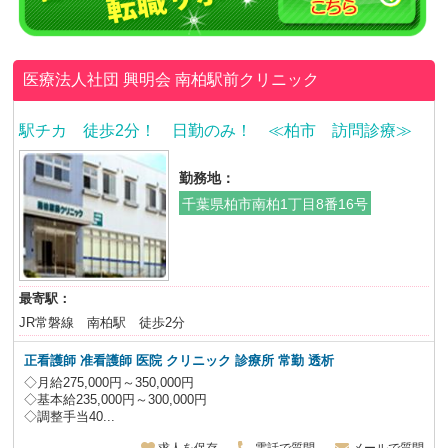
医療法人社団 興明会
南柏駅前クリニック
駅チカ 徒歩2分！ 日勤のみ！ ≪柏市 訪問診療≫
勤務地：
千葉県柏市南柏1丁目8番16号
最寄駅：
JR常磐線 南柏駅 徒歩2分
正看護師 准看護師
医院 クリニック 診療所
常勤 透析
◇月給275,000円～350,000円
◇基本給235,000円～300,000円
◇調整手当40...