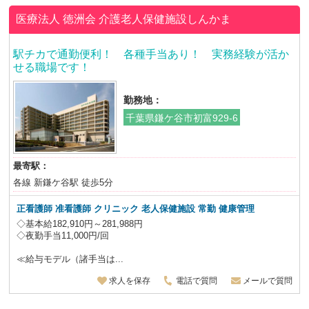
医療法人 徳洲会
介護老人保健施設しんかま
駅チカで通勤便利！ 各種手当あり！ 実務経験が活か
せる職場です！
勤務地：
千葉県鎌ケ谷市初富929-6
最寄駅：
各線 新鎌ケ谷駅 徒歩5分
正看護師 准看護師 クリニック 老人保健施設
常勤 健康管理
◇基本給182,910円～281,988円
◇夜勤手当11,000円/回
≪給与モデル（諸手当は...
求人を保存
電話で質問
メールで質問