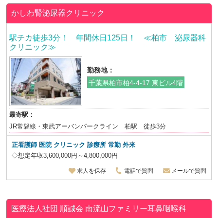
かしわ腎泌尿器クリニック
駅チカ徒歩3分！ 年間休日125日！ ≪柏市 泌尿器科
クリニック≫
勤務地：
千葉県柏市柏4-4-17 東ビル4階
最寄駅：
JR常磐線・東武アーバンパークライン 柏駅 徒歩3分
正看護師 医院 クリニック 診療所 常勤 外来
◇想定年収3,600,000円～4,800,000円
求人を保存
電話で質問
メールで質問
医療法人社団 順誠会
南流山ファミリー耳鼻咽喉科