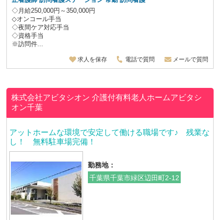
◇月給250,000円～350,000円
◇オンコール手当
◇夜間ケア対応手当
◇資格手当
※訪問件...
求人を保存
電話で質問
メールで質問
株式会社アビタシオン
介護付有料老人ホームアビタシ
オン千葉
アットホームな環境で安定して働ける職場です♪ 残業な
し！ 無料駐車場完備！
勤務地：
千葉県千葉市緑区辺田町2-12