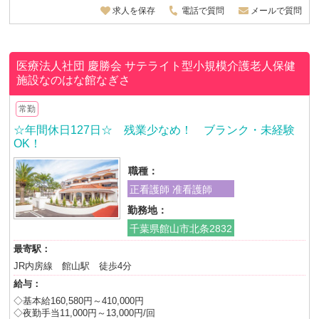
求人を保存
電話で質問
メールで質問
医療法人社団 慶勝会
サテライト型小規模介護老人保健
施設なのはな館なぎさ
常勤
☆年間休日127日☆ 残業少なめ！ ブランク・未経験
OK！
職種：
正看護師 准看護師
勤務地：
千葉県館山市北条2832
最寄駅：
JR内房線 館山駅 徒歩4分
給与：
◇基本給160,580円～410,000円
◇夜勤手当11,000円～13,000円/回