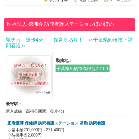
求人を保存
電話で質問
メールで質問
医療法人 徳洲会
訪問看護ステーションほのぼの
駅チカ 徒歩4分！ 保育所あり！ ≪千葉県船橋市・訪
問看護≫
勤務地：
千葉県船橋市高根台2-11-1
最寄駅：
新京成線 高根公団駅 徒歩4分
正看護師 保健師
訪問看護ステーション 常勤 訪問看護
◇基本給201,000円～271,400円
◇待機手当2,000円