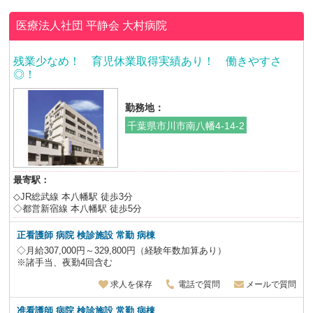
医療法人社団 平静会
大村病院
残業少なめ！ 育児休業取得実績あり！ 働きやすさ
◎！
勤務地：
千葉県市川市南八幡4-14-2
最寄駅：
◇JR総武線 本八幡駅 徒歩3分
◇都営新宿線 本八幡駅 徒歩5分
正看護師 病院 検診施設 常勤 病棟
◇月給307,000円～329,800円（経験年数加算あり）
※諸手当、夜勤4回含む
求人を保存
電話で質問
メールで質問
准看護師 病院 検診施設 常勤 病棟