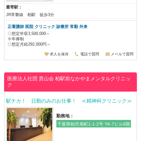
最寄駅：
JR常磐線 柏駅 徒歩3分
正看護師 医院 クリニック 診療所 常勤 外来
◇想定年収3,500,000～
※年俸制
◇想定月給292,000円～
求人を保存
電話で質問
メールで質問
医療法人社団 貴山会
柏駅前なかやまメンタルクリニッ
ク
駅チカ！ 日勤のみのお仕事！ ≪精神科クリニック≫
勤務地：
千葉県柏市旭町1-1-2号 YK-7ビル6階