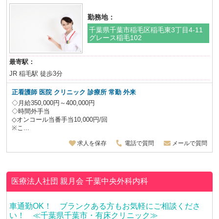
勤務地：
千葉県千葉市稲毛区稲毛東3丁目4-11
グレース稲毛102
最寄駅：
JR 稲毛駅 徒歩3分
正看護師
医院 クリニック 診療所 常勤 外来
◇月給350,000円～400,000円
◇時間外手当
◇オンコール当番手当10,000円/回
※こ...
求人を保存
電話で質問
メールで質問
医療法人社団 親月会
千葉中央外科内科
車通勤OK！ ブランクある方もお気軽にご相談くださ
い！ ≪千葉県千葉市・有床クリニック≫