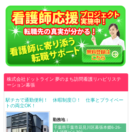
株式会社ドットライン
夢のまち訪問看護リハビリステ
ーション幕張
駅チカで通勤便利！ 休暇制度◎！ 仕事とプライベー
トの両立OK！
勤務地：
千葉県千葉市花見川区幕張本郷6-26-
14 須藤ビル301