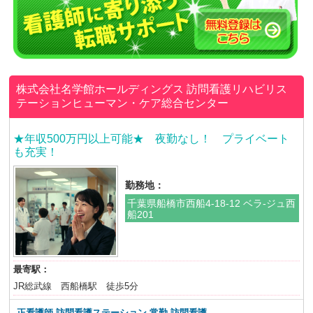
株式会社名学館ホールディングス
訪問看護リハビリス
テーションヒューマン・ケア総合センター
★年収500万円以上可能★ 夜勤なし！ プライベート
も充実！
勤務地：
千葉県船橋市西船4-18-12 ベラ-ジュ西
船201
最寄駅：
JR総武線 西船橋駅 徒歩5分
正看護師 訪問看護ステーション 常勤 訪問看護