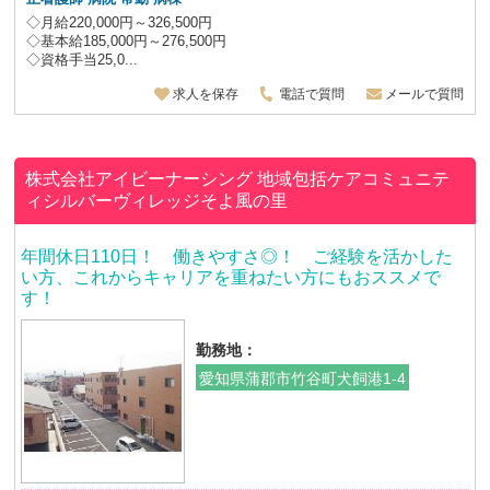
◇月給220,000円～326,500円
◇基本給185,000円～276,500円
◇資格手当25,0...
求人を保存
電話で質問
メールで質問
株式会社アイビーナーシング
地域包括ケアコミュニテ
ィシルバーヴィレッジそよ風の里
年間休日110日！ 働きやすさ◎！ ご経験を活かした
い方、これからキャリアを重ねたい方にもおススメで
す！
勤務地：
愛知県蒲郡市竹谷町犬飼港1-4