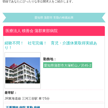
登録であなたにぴったりな非公開求人をご紹介します。
愛知県 蒲郡市 常勤の検索結果
医療法人 積善会
蒲郡東部病院
経験不問！ 社宅完備！ 育児・介護休業取得実績あ
り！
勤務地：
愛知県蒲郡市大塚町山ノ沢45-2
最寄駅：
JR東海道線 三河三谷駅 車で5分
正看護師 病院 常勤 病棟