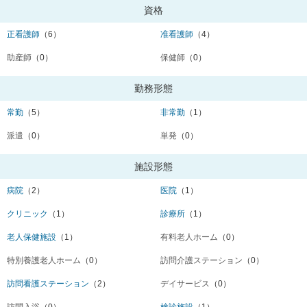
資格
正看護師
（6）
准看護師
（4）
助産師
（0）
保健師
（0）
勤務形態
常勤
（5）
非常勤
（1）
派遣
（0）
単発
（0）
施設形態
病院
（2）
医院
（1）
クリニック
（1）
診療所
（1）
老人保健施設
（1）
有料老人ホーム
（0）
特別養護老人ホーム
（0）
訪問介護ステーション
（0）
訪問看護ステーション
（2）
デイサービス
（0）
訪問入浴
（0）
検診施設
（1）