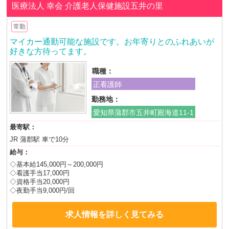
医療法人 幸会
介護老人保健施設五井の里
常勤
マイカー通勤可能な施設です。お年寄りとのふれあいが
好きな方待ってます。
職種：
正看護師
勤務地：
愛知県蒲郡市五井町殿海道11-1
最寄駅：
JR 蒲郡駅 車で10分
給与：
◇基本給145,000円～200,000円
◇看護手当17,000円
◇資格手当20,000円
◇夜勤手当9,000円/回
求人情報を詳しく見てみる