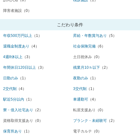
障害者施設
（0）
こだわり条件
年収500万円以上
（1）
昇給・年数賞与あり
（5）
退職金制度あり
（4）
社会保険完備
（6）
4週8休以上
（3）
土日祝休み
（0）
年間休日120日以上
（3）
残業月10ｈ以下
（2）
日勤のみ
（1）
夜勤のみ
（1）
2交代制
（4）
3交代制
（1）
駅近5分以内
（1）
車通勤可
（4）
寮・借入社宅あり
（2）
転居支援あり
（0）
資格取得支援あり
（0）
ブランク・未経験可
（2）
保育所あり
（1）
電子カルテ
（0）