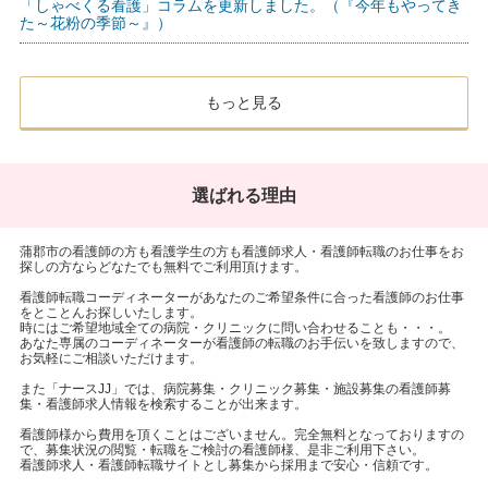
「しゃべくる看護」コラムを更新しました。（『今年もやってき
た～花粉の季節～』）
もっと見る
選ばれる理由
蒲郡市の看護師の方も看護学生の方も看護師求人・看護師転職のお仕事をお
探しの方ならどなたでも無料でご利用頂けます。
看護師転職コーディネーターがあなたのご希望条件に合った看護師のお仕事
をとことんお探しいたします。
時にはご希望地域全ての病院・クリニックに問い合わせることも・・・。
あなた専属のコーディネーターが看護師の転職のお手伝いを致しますので、
お気軽にご相談いただけます。
また「ナースJJ」では、病院募集・クリニック募集・施設募集の看護師募
集・看護師求人情報を検索することが出来ます。
看護師様から費用を頂くことはございません。完全無料となっておりますの
で、募集状況の閲覧・転職をご検討の看護師様、是非ご利用下さい。
看護師求人・看護師転職サイトとし募集から採用まで安心・信頼です。