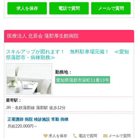
求人を保存
電話で質問
メールで質問
医療法人 北辰会
蒲郡厚生館病院
スキルアップが図れます！ 無料駐車場完備！ ≪愛知
県蒲郡市・病棟勤務≫
勤務地：
愛知県蒲郡市栄町11番13号
最寄駅：
JR・名鉄蒲郡線 蒲郡駅 徒歩12分
正看護師 病院 検診施設 常勤 病棟
月給220,000円～
求人を保存
電話で質問
メールで質問