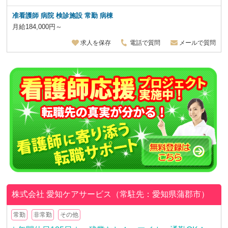
准看護師 病院 検診施設 常勤 病棟
月給184,000円～
求人を保存
電話で質問
メールで質問
株式会社
愛知ケアサービス（常駐先：愛知県蒲郡市）
常勤
非常勤
その他