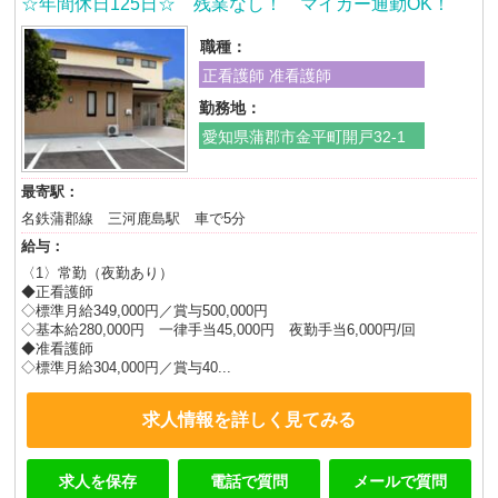
☆年間休日125日☆ 残業なし！ マイカー通勤OK！
職種：
正看護師 准看護師
勤務地：
愛知県蒲郡市金平町開戸32-1
最寄駅：
名鉄蒲郡線 三河鹿島駅 車で5分
給与：
〈1〉常勤（夜勤あり）
◆正看護師
◇標準月給349,000円／賞与500,000円
◇基本給280,000円 一律手当45,000円 夜勤手当6,000円/回
◆准看護師
◇標準月給304,000円／賞与40...
求人情報を詳しく見てみる
求人を保存
電話で質問
メールで質問