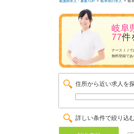
看護師求人・募集TOP
>
岐阜県の求人
>
岐
岐阜
77
件
ナースＪＪで
無料登録であ
住所から近い求人を
詳しい条件で絞り込