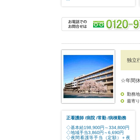
独立
☆年間休
勤務地
最寄り
正看護師
病院
常勤
病棟勤務
◇基本給198,900円～334,800円
◇地域手当3,860円～6,690円
◇夜間看護等手当（定額）＋夜