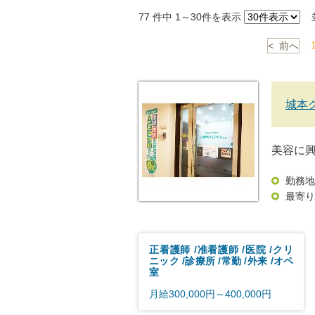
77
件中 1～30件を表示
並
< 前へ
城本
美容に
勤務地
最寄り
正看護師
准看護師
医院
クリ
ニック
診療所
常勤
外来
オペ
室
月給300,000円～400,000円