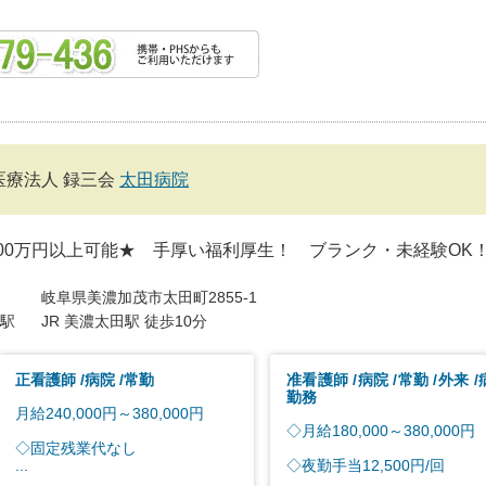
医療法人 録三会
太田病院
00万円以上可能★ 手厚い福利厚生！ ブランク・未経験OK
岐阜県美濃加茂市太田町2855-1
駅
JR 美濃太田駅 徒歩10分
正看護師
病院
常勤
准看護師
病院
常勤
外来
勤務
月給240,000円～380,000円
◇月給180,000～380,000円
◇固定残業代なし
...
◇夜勤手当12,500円/回