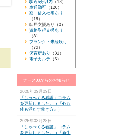
駅近5分以内
（18）
車通勤可
（126）
寮・借入社宅あり
（19）
転居支援あり
（0）
資格取得支援あり
（8）
ブランク・未経験可
（72）
保育所あり
（31）
電子カルテ
（6）
ナースJJからのお知らせ
2025年09月09日
「しゃべくる看護」コラム
を更新しました。（『心も
体も満たす働き方』）
2025年03月28日
「しゃべくる看護」コラム
を更新しました。（『新生