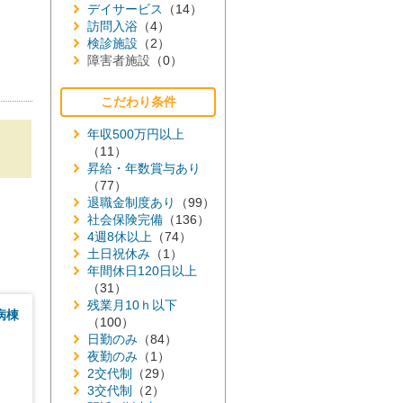
デイサービス
（14）
訪問入浴
（4）
検診施設
（2）
障害者施設
（0）
こだわり条件
年収500万円以上
（11）
昇給・年数賞与あり
（77）
退職金制度あり
（99）
！
社会保険完備
（136）
4週8休以上
（74）
土日祝休み
（1）
年間休日120日以上
（31）
残業月10ｈ以下
病棟
（100）
日勤のみ
（84）
夜勤のみ
（1）
2交代制
（29）
3交代制
（2）