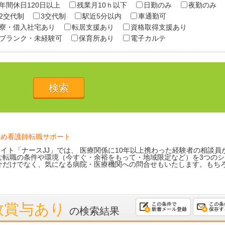
年間休日120日以上
残業月10ｈ以下
日勤のみ
夜勤のみ
2交代制
3交代制
駅近5分以内
車通勤可
寮・借入社宅あり
転居支援あり
資格取得支援あり
ブランク・未経験可
保育所あり
電子カルテ
ため看護師転職サポート
イト「ナースJJ」では、 医療関係に10年以上携わった経験者の相談員
な転職の条件や環境（今すぐ・余裕をもって・地域限定など）を3つのシ
介だけでなく、気になる病院・医療機関への問合せもいたします。もち
数賞与あり
の検索結果