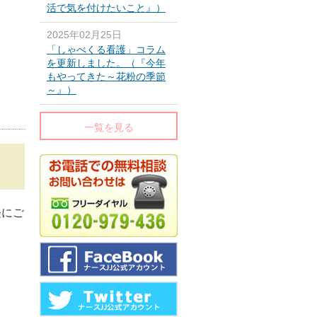
活で気を付けたいこと』）
2025年02月25日
「しゃべくる看護」コラム
を更新しました。（『今年
もやってきた～花粉の季節
～』）
一覧を見る
軽にご