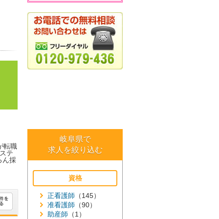
岐阜県で
が転職
求人を絞り込む
ステ
ろん採
資格
正看護師
（145）
准看護師
（90）
助産師
（1）