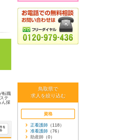
鳥取県で
が転職
求人を絞り込む
ステ
ろん採
資格
正看護師
（118）
准看護師
（76）
助産師
（0）