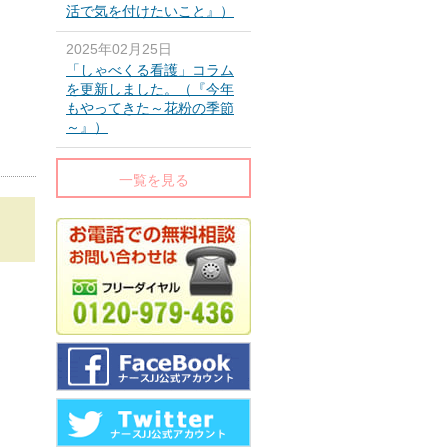
活で気を付けたいこと』）
2025年02月25日
「しゃべくる看護」コラム
を更新しました。（『今年
もやってきた～花粉の季節
～』）
一覧を見る