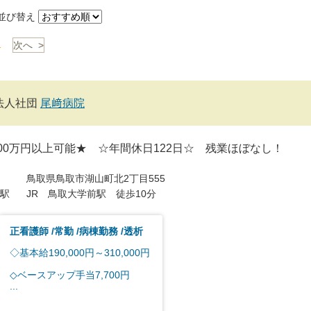
び替え
1
次へ >
法人社団
尾﨑病院
00万円以上可能★ ☆年間休日122日☆ 残業ほぼなし！
鳥取県鳥取市湖山町北2丁目555
駅
JR 鳥取大学前駅 徒歩10分
正看護師
常勤
病棟勤務
透析
◇基本給190,000円～310,000円
◇ベースアップ手当7,700円
...