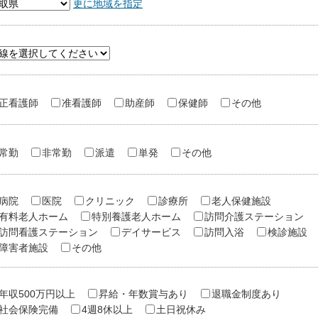
更に地域を指定
正看護師
准看護師
助産師
保健師
その他
常勤
非常勤
派遣
単発
その他
病院
医院
クリニック
診療所
老人保健施設
有料老人ホーム
特別養護老人ホーム
訪問介護ステーション
訪問看護ステーション
デイサービス
訪問入浴
検診施設
障害者施設
その他
年収500万円以上
昇給・年数賞与あり
退職金制度あり
社会保険完備
4週8休以上
土日祝休み