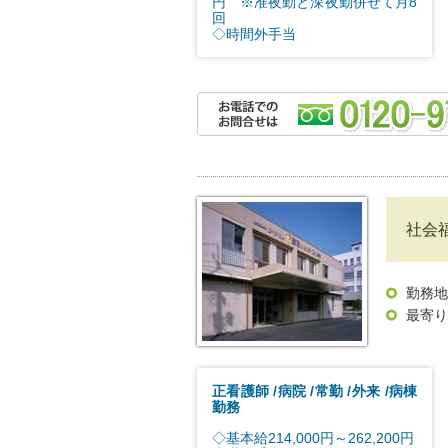
円 ※准夜勤と深夜勤併せて月8
回
◇時間外手当
社会
勤務地
最寄り
正看護師
病院
常勤
外来
病棟
勤務
◇基本給214,000円～262,200円