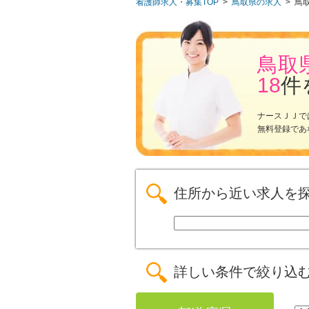
看護師求人・募集TOP
>
鳥取県の求人
>
鳥
鳥取
18
件
ナースＪＪで
無料登録であ
住所から近い求人を
詳しい条件で絞り込