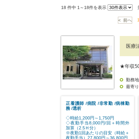
18
件中 1～18件を表示
並
< 前へ
医療
★年収5
勤務地
最寄り
正看護師
病院
非常勤
病棟勤
務
透析
◇時給1,200円～1,750円
◇夜勤手当8,000円/回＋時間外
加算（2.5Ｈ分）
※夜勤1回あたりの目安（時給＋
夜勤手当）27,800円～36,800円