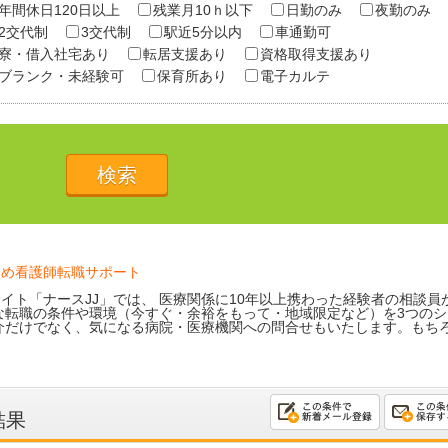
年間休日120日以上
残業月10ｈ以下
日勤のみ
夜勤のみ
2交代制
3交代制
駅近5分以内
車通勤可
寮・借入社宅あり
転居支援あり
資格取得支援あり
ブランク・未経験可
保育所あり
電子カルテ
ため看護師転職サポート
イト「ナースJJ」では、 医療関係に10年以上携わった経験者の相談員
な転職の条件や環境（今すぐ・余裕をもって・地域限定など）を3つのシ
介だけでなく、気になる病院・医療機関への問合せもいたします。もち
結果