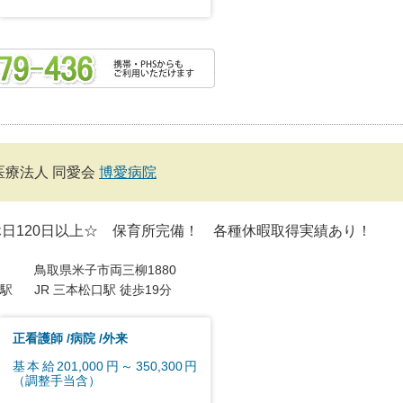
医療法人 同愛会
博愛病院
日120日以上☆ 保育所完備！ 各種休暇取得実績あり！
鳥取県米子市両三柳1880
駅
JR 三本松口駅 徒歩19分
正看護師
病院
外来
基本給201,000円～350,300円
（調整手当含）