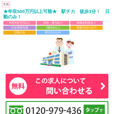
常勤
★年収500万円以上可能★ 駅チカ 徒歩3分！ 日
勤のみ！
年収500万円以上
昇給・賞与あり
退職金制度あり
社会保険完備
4週8休以上
残業月10ｈ以下
日勤のみ
駅近5分以内