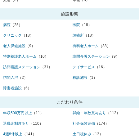
派遣
（0）
単発
（0）
施設形態
病院
（25）
医院
（18）
クリニック
（18）
診療所
（18）
老人保健施設
（9）
有料老人ホーム
（38）
特別養護老人ホーム
（10）
訪問介護ステーション
（9）
訪問看護ステーション
（31）
デイサービス
（16）
訪問入浴
（2）
検診施設
（1）
障害者施設
（6）
こだわり条件
年収500万円以上
（11）
昇給・年数賞与あり
（112）
退職金制度あり
（110）
社会保険完備
（174）
4週8休以上
（141）
土日祝休み
（13）