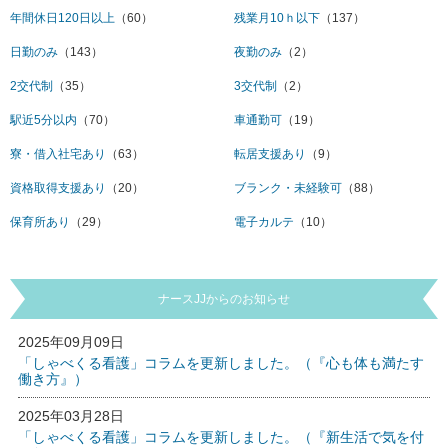
年間休日120日以上
（60）
残業月10ｈ以下
（137）
日勤のみ
（143）
夜勤のみ
（2）
2交代制
（35）
3交代制
（2）
駅近5分以内
（70）
車通勤可
（19）
寮・借入社宅あり
（63）
転居支援あり
（9）
資格取得支援あり
（20）
ブランク・未経験可
（88）
保育所あり
（29）
電子カルテ
（10）
ナースJJからのお知らせ
2025年09月09日
「しゃべくる看護」コラムを更新しました。（『心も体も満たす
働き方』）
2025年03月28日
「しゃべくる看護」コラムを更新しました。（『新生活で気を付