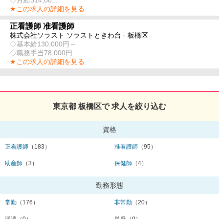
◇月給314,00...
★この求人の詳細を見る
正看護師 准看護師
株式会社ソラスト ソラストときわ台 - 板橋区
◇基本給130,000円～
◇職務手当78,000円...
★この求人の詳細を見る
東京都 板橋区で 求人を絞り込む
資格
正看護師
（183）
准看護師
（95）
助産師
（3）
保健師
（4）
勤務形態
常勤
（176）
非常勤
（20）