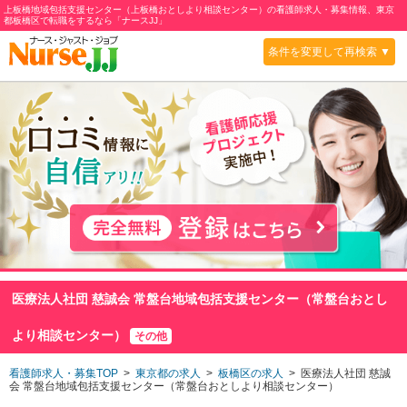
上板橋地域包括支援センター（上板橋おとしより相談センター）の看護師求人・募集情報、東京
都板橋区で転職をするなら「ナースJJ」
条件を変更して再検索 ▼
医療法人社団 慈誠会 常盤台地域包括支援センター（常盤台おとし
より相談センター）
その他
看護師求人・募集TOP
>
東京都の求人
>
板橋区の求人
> 医療法人社団 慈誠
会 常盤台地域包括支援センター（常盤台おとしより相談センター）