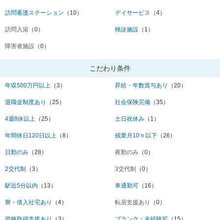
訪問看護ステーション
（10）
デイサービス
（4）
訪問入浴
（0）
検診施設
（1）
障害者施設
（0）
こだわり条件
年収500万円以上
（3）
昇給・年数賞与あり
（20）
退職金制度あり
（25）
社会保険完備
（35）
4週8休以上
（25）
土日祝休み
（1）
年間休日120日以上
（8）
残業月10ｈ以下
（26）
日勤のみ
（28）
夜勤のみ
（0）
2交代制
（3）
3交代制
（0）
駅近5分以内
（13）
車通勤可
（16）
寮・借入社宅あり
（4）
転居支援あり
（0）
資格取得支援あり
（3）
ブランク・未経験可
（15）