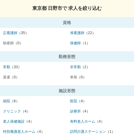
東京都 日野市で 求人を絞り込む
資格
正看護師
（35）
准看護師
（22）
助産師
（0）
保健師
（1）
勤務形態
常勤
（33）
非常勤
（2）
派遣
（0）
単発
（0）
施設形態
病院
（6）
医院
（4）
クリニック
（4）
診療所
（4）
老人保健施設
（4）
有料老人ホーム
（4）
特別養護老人ホーム
（4）
訪問介護ステーション
（1）