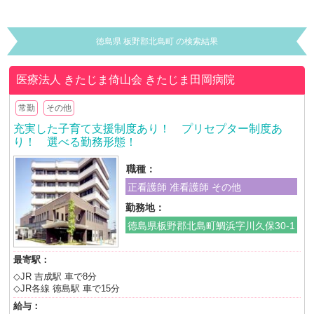
徳島県 板野郡北島町 の検索結果
医療法人 きたじま倚山会
きたじま田岡病院
常勤
その他
充実した子育て支援制度あり！ プリセプター制度あ
り！ 選べる勤務形態！
職種：
正看護師 准看護師 その他
勤務地：
徳島県板野郡北島町鯛浜字川久保30-1
最寄駅：
◇JR 吉成駅 車で8分
◇JR各線 徳島駅 車で15分
給与：