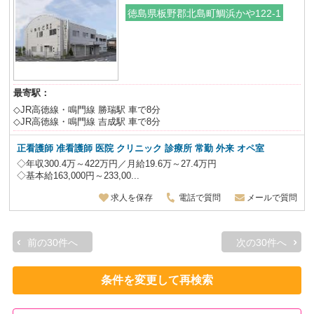
徳島県板野郡北島町鯛浜かや122-1
最寄駅：
◇JR高徳線・鳴門線 勝瑞駅 車で8分
◇JR高徳線・鳴門線 吉成駅 車で8分
正看護師 准看護師 医院 クリニック 診療所 常勤 外来 オペ室
◇年収300.4万～422万円／月給19.6万～27.4万円
◇基本給163,000円～233,00...
求人を保存
電話で質問
メールで質問
前の30件へ
次の30件へ
条件を変更して再検索