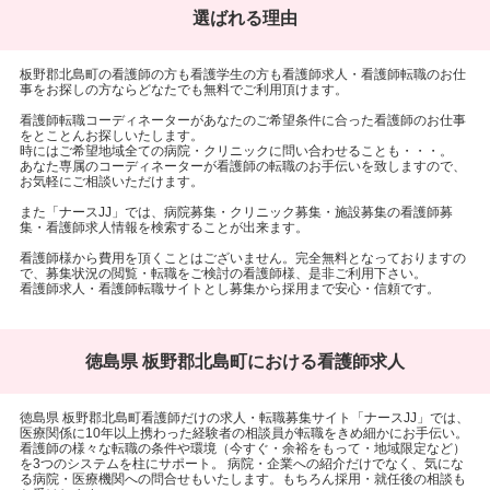
選ばれる理由
板野郡北島町の看護師の方も看護学生の方も看護師求人・看護師転職のお仕
事をお探しの方ならどなたでも無料でご利用頂けます。
看護師転職コーディネーターがあなたのご希望条件に合った看護師のお仕事
をとことんお探しいたします。
時にはご希望地域全ての病院・クリニックに問い合わせることも・・・。
あなた専属のコーディネーターが看護師の転職のお手伝いを致しますので、
お気軽にご相談いただけます。
また「ナースJJ」では、病院募集・クリニック募集・施設募集の看護師募
集・看護師求人情報を検索することが出来ます。
看護師様から費用を頂くことはございません。完全無料となっておりますの
で、募集状況の閲覧・転職をご検討の看護師様、是非ご利用下さい。
看護師求人・看護師転職サイトとし募集から採用まで安心・信頼です。
徳島県 板野郡北島町における看護師求人
徳島県 板野郡北島町看護師だけの求人・転職募集サイト「ナースJJ」では、
医療関係に10年以上携わった経験者の相談員が転職をきめ細かにお手伝い。
看護師の様々な転職の条件や環境（今すぐ・余裕をもって・地域限定など）
を3つのシステムを柱にサポート。 病院・企業への紹介だけでなく、気にな
る病院・医療機関への問合せもいたします。もちろん採用・就任後の相談も