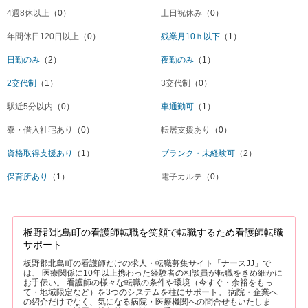
4週8休以上
（0）
土日祝休み
（0）
年間休日120日以上
（0）
残業月10ｈ以下
（1）
日勤のみ
（2）
夜勤のみ
（1）
2交代制
（1）
3交代制
（0）
駅近5分以内
（0）
車通勤可
（1）
寮・借入社宅あり
（0）
転居支援あり
（0）
資格取得支援あり
（1）
ブランク・未経験可
（2）
保育所あり
（1）
電子カルテ
（0）
板野郡北島町の看護師転職を笑顔で転職するため看護師転職
サポート
板野郡北島町の看護師だけの求人・転職募集サイト「ナースJJ」で
は、 医療関係に10年以上携わった経験者の相談員が転職をきめ細かに
お手伝い。 看護師の様々な転職の条件や環境（今すぐ・余裕をもっ
て・地域限定など）を3つのシステムを柱にサポート。 病院・企業へ
の紹介だけでなく、気になる病院・医療機関への問合せもいたしま