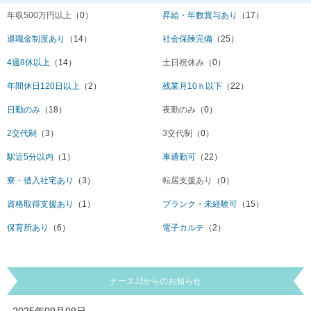
年収500万円以上
（0）
昇給・年数賞与あり
（17）
退職金制度あり
（14）
社会保険完備
（25）
4週8休以上
（14）
土日祝休み
（0）
年間休日120日以上
（2）
残業月10ｈ以下
（22）
日勤のみ
（18）
夜勤のみ
（0）
2交代制
（3）
3交代制
（0）
駅近5分以内
（1）
車通勤可
（22）
寮・借入社宅あり
（3）
転居支援あり
（0）
資格取得支援あり
（1）
ブランク・未経験可
（15）
保育所あり
（6）
電子カルテ
（2）
ナースJJからのお知らせ
2025年09月09日