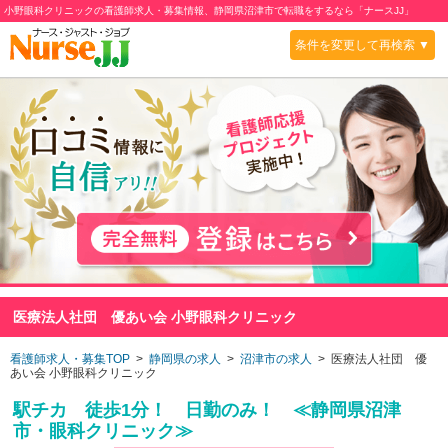
小野眼科クリニックの看護師求人・募集情報、静岡県沼津市で転職をするなら「ナースJJ」
条件を変更して再検索 ▼
医療法人社団 優あい会 小野眼科クリニック
看護師求人・募集TOP
>
静岡県の求人
>
沼津市の求人
> 医療法人社団 優
あい会 小野眼科クリニック
駅チカ 徒歩1分！ 日勤のみ！ ≪静岡県沼津
市・眼科クリニック≫