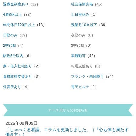
退職金制度あり
（32）
社会保険完備
（45）
4週8休以上
（33）
土日祝休み
（1）
年間休日120日以上
（13）
残業月10ｈ以下
（36）
日勤のみ
（39）
夜勤のみ
（0）
2交代制
（4）
3交代制
（0）
駅近5分以内
（6）
車通勤可
（42）
寮・借入社宅あり
（2）
転居支援あり
（0）
資格取得支援あり
（3）
ブランク・未経験可
（24）
保育所あり
（4）
電子カルテ
（1）
ナースJJからのお知らせ
2025年09月09日
「しゃべくる看護」コラムを更新しました。（『心も体も満たす
働き方』）