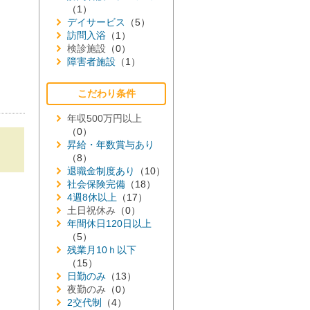
（1）
デイサービス
（5）
訪問入浴
（1）
検診施設
（0）
障害者施設
（1）
こだわり条件
年収500万円以上
（0）
昇給・年数賞与あり
（8）
退職金制度あり
（10）
社会保険完備
（18）
4週8休以上
（17）
土日祝休み
（0）
年間休日120日以上
（5）
残業月10ｈ以下
（15）
日勤のみ
（13）
夜勤のみ
（0）
2交代制
（4）