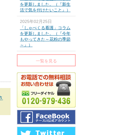
を更新しました。（『新生
活で気を付けたいこと』）
2025年02月25日
「しゃべくる看護」コラム
を更新しました。（『今年
もやってきた～花粉の季節
～』）
一覧を見る
さ