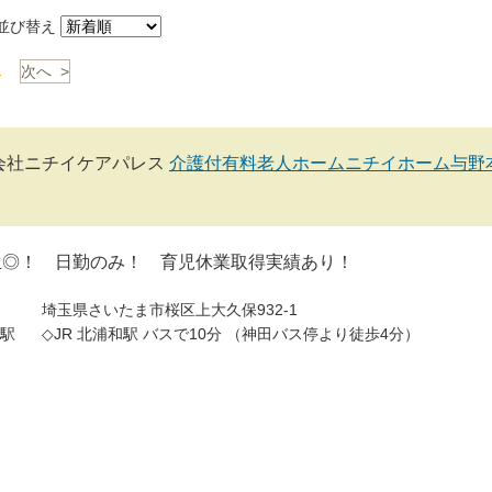
び替え
1
次へ >
会社ニチイケアパレス
介護付有料老人ホームニチイホーム与野
生◎！ 日勤のみ！ 育児休業取得実績あり！
埼玉県さいたま市桜区上大久保932-1
駅
◇JR 北浦和駅 バスで10分 （神田バス停より徒歩4分）