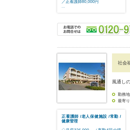
／正看護師80,000円
...
社会
風通し
勤務地
最寄り
正看護師
老人保健施設
常勤
健康管理