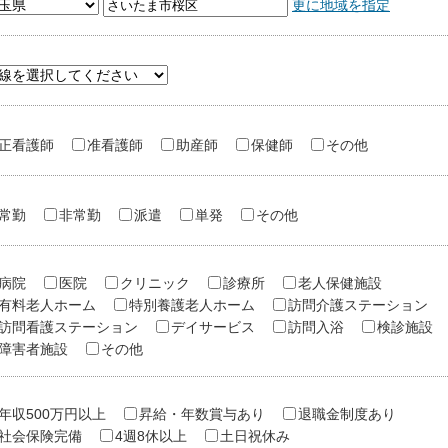
更に地域を指定
正看護師
准看護師
助産師
保健師
その他
常勤
非常勤
派遣
単発
その他
病院
医院
クリニック
診療所
老人保健施設
有料老人ホーム
特別養護老人ホーム
訪問介護ステーション
訪問看護ステーション
デイサービス
訪問入浴
検診施設
障害者施設
その他
年収500万円以上
昇給・年数賞与あり
退職金制度あり
社会保険完備
4週8休以上
土日祝休み