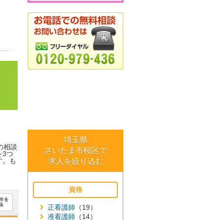
埼玉県
の相談
さいたま市桜区で
3つ
す。も
求人を絞り込む
資格
正看護師
（19）
准看護師
（14）