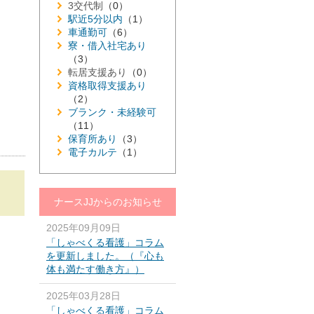
3交代制
（0）
駅近5分以内
（1）
車通勤可
（6）
寮・借入社宅あり
（3）
転居支援あり
（0）
資格取得支援あり
（2）
ブランク・未経験可
（11）
保育所あり
（3）
電子カルテ
（1）
ナースJJからのお知らせ
2025年09月09日
「しゃべくる看護」コラム
を更新しました。（『心も
体も満たす働き方』）
2025年03月28日
「しゃべくる看護」コラム