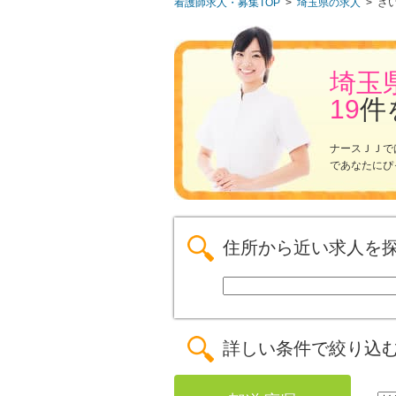
看護師求人・募集TOP
>
埼玉県の求人
>
さ
埼玉
19
件
ナースＪＪで
であなたにぴ
住所から近い求人を
詳しい条件で絞り込