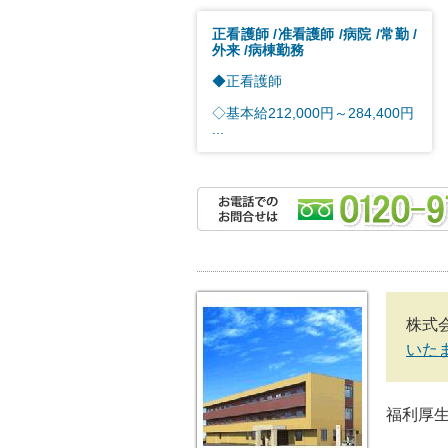
正看護師
准看護師
病院
常勤
外来
病棟勤務
◆正看護師
◇基本給212,000円～284,400円
...
株式
いた
福利厚