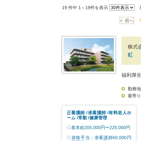
19
件中 1～19件を表示
並
< 前へ
株式
町
福利厚
勤務地
最寄り
正看護師
准看護師
有料老人ホ
ーム
常勤
健康管理
◇基本給205,000円〜225,000円
◇資格手当：准看護師60,000円