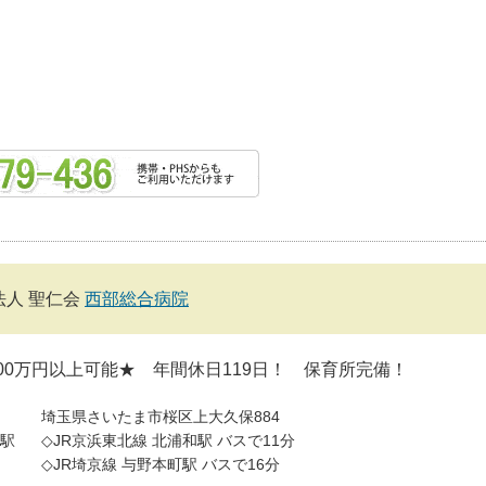
法人 聖仁会
西部総合病院
00万円以上可能★ 年間休日119日！ 保育所完備！
埼玉県さいたま市桜区上大久保884
駅
◇JR京浜東北線 北浦和駅 バスで11分
◇JR埼京線 与野本町駅 バスで16分