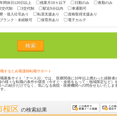
年間休日120日以上
残業月10ｈ以下
日勤のみ
夜勤のみ
2交代制
3交代制
駅近5分以内
車通勤可
寮・借入社宅あり
転居支援あり
資格取得支援あり
ブランク・未経験可
保育所あり
電子カルテ
転職するため看護師転職サポート
職募集サイト「ナースJJ」では、 医療関係に10年以上携わった経験者
師の様々な転職の条件や環境（今すぐ・余裕をもって・地域限定など）を
業への紹介だけでなく、気になる病院・医療機関への問合せもいたしま
ます。
市桜区
の検索結果