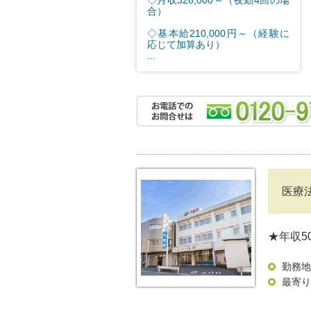
◇月収326,000～（夜勤4回の場
合）
◇基本給210,000円～（経験に
応じて加算あり）
...
医療
★年収5
勤務地
最寄り