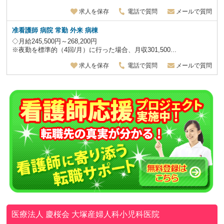
求人を保存
電話で質問
メールで質問
准看護師 病院 常勤 外来 病棟
◇月給245,500円～268,200円
※夜勤を標準的（4回/月）に行った場合、月収301,500...
求人を保存
電話で質問
メールで質問
医療法人 慶桜会
大塚産婦人科小児科医院