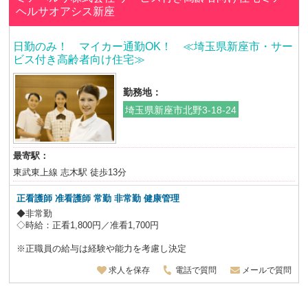
ヘルサオアシス新座
日勤のみ！ マイカー通勤OK！ ≪埼玉県新座市・サー
ビス付き高齢者向け住宅≫
勤務地：
埼玉県新座市北野3-18-24
最寄駅：
東武東上線 志木駅 徒歩13分
正看護師 准看護師
常勤 非常勤 健康管理
◆非常勤
◇時給：正看1,800円／准看1,700円
※正職員の給与は経験や能力を考慮し決定
求人を保存
電話で質問
メールで質問