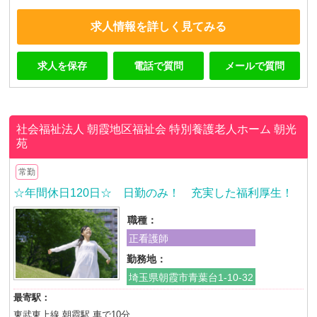
求人情報を詳しく見てみる
求人を保存
電話で質問
メールで質問
社会福祉法人 朝霞地区福祉会
特別養護老人ホーム 朝光
苑
常勤
☆年間休日120日☆ 日勤のみ！ 充実した福利厚生！
職種：
正看護師
勤務地：
埼玉県朝霞市青葉台1-10-32
最寄駅：
東武東上線 朝霞駅 車で10分