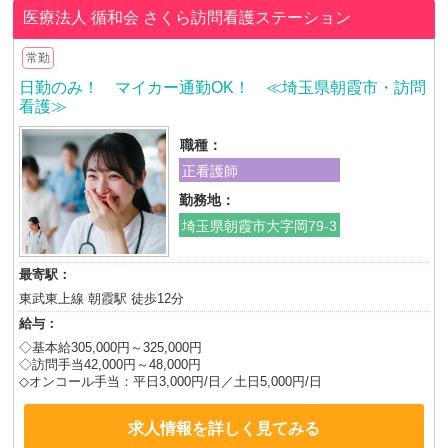
医療法人 循和会
さくら訪問看護ステーション
常勤
日勤のみ！ マイカー通勤OK！ ≪埼玉県朝霞市・訪問
看護≫
職種：
正看護師
勤務地：
埼玉県朝霞市大字岡79-3
最寄駅：
東武東上線 朝霞駅 徒歩12分
給与：
◇基本給305,000円～325,000円
◇訪問手当42,000円～48,000円
◇オンコール手当：平日3,000円/日／土日5,000円/日
求人情報を詳しく見てみる