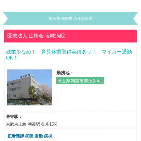
埼玉県 朝霞市 の検索結果
医療法人 山柳会
塩味病院
残業少なめ！ 育児休業取得実績あり！ マイカー通勤
OK！
勤務地：
埼玉県朝霞市溝沼2-4-1
最寄駅：
東武東上線 朝霞駅 徒歩15分
正看護師 病院 常勤 病棟