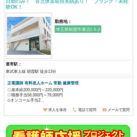
日勤のみ！ 育児休業取得実績あり！ ブランク・未経
験OK！
勤務地：
埼玉県朝霞市溝沼1-5-2
最寄駅：
東武東上線 朝霞駅 徒歩13分
正看護師 有料老人ホーム 常勤 健康管理
◇基本給200,000円～220,000円
◇職務手当58,000円～78,000円
◇オンコール手当2...
求人を保存
電話で質問
メールで質問