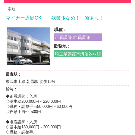
常勤
マイカー通勤OK！ 残業少なめ！ 寮あり！
職種：
正看護師 准看護師
勤務地：
埼玉県朝霞市溝沼2-4-10
最寄駅：
東武東上線 朝霞駅 徒歩13分
給与：
◆正看護師：入所
◇基本給200,000円～220,000円
◇職務・調整手当50,000円～60,000円
◇夜勤手当62,500円
◆准看護師：入所
◇基本給180,000円～200,000円
◇職務・調整手...