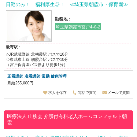
日勤のみ！ 福利厚生◎！ ≪埼玉県朝霞市・保育園≫
勤務地：
埼玉県朝霞市宮戸4-6-2
最寄駅：
◇JR武蔵野線 北朝霞駅 バスで10分
◇東武東上線 朝霞台駅 バスで10分
（宮戸保育園バス停より徒歩1分）
正看護師 准看護師
常勤 健康管理
月給255,000円
求人を保存
電話で質問
メールで質問
医療法人 山柳会
介護付有料老人ホームコンフォルト朝
霞