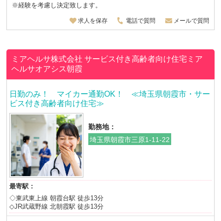
※経験を考慮し決定致します。
求人を保存
電話で質問
メールで質問
ミアヘルサ株式会社
サービス付き高齢者向け住宅ミア
ヘルサオアシス朝霞
日勤のみ！ マイカー通勤OK！ ≪埼玉県朝霞市・サー
ビス付き高齢者向け住宅≫
勤務地：
埼玉県朝霞市三原1-11-22
最寄駅：
◇東武東上線 朝霞台駅 徒歩13分
◇JR武蔵野線 北朝霞駅 徒歩13分