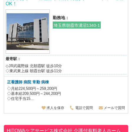
OK！
勤務地：
埼玉県朝霞市溝沼1340-1
最寄駅：
◇JR武蔵野線 北朝霞駅 徒歩10分
◇東武東上線 朝霞台駅 徒歩11分
正看護師 病院 常勤 病棟
◇月給224,500円～259,200円
◇基本給209,500円～244,200円
◇住宅手当15...
求人を保存
電話で質問
メールで質問
HITOWAケアサービス株式会社
介護付有料老人ホーム