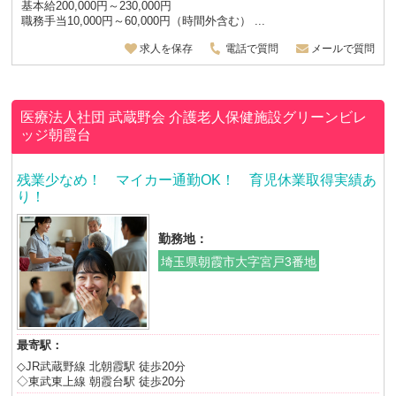
基本給200,000円～230,000円
職務手当10,000円～60,000円（時間外含む） ...
求人を保存
電話で質問
メールで質問
医療法人社団 武蔵野会
介護老人保健施設グリーンビレ
ッジ朝霞台
残業少なめ！ マイカー通勤OK！ 育児休業取得実績あ
り！
勤務地：
埼玉県朝霞市大字宮戸3番地
最寄駅：
◇JR武蔵野線 北朝霞駅 徒歩20分
◇東武東上線 朝霞台駅 徒歩20分