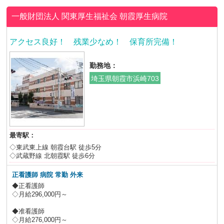
一般財団法人 関東厚生福祉会
朝霞厚生病院
アクセス良好！ 残業少なめ！ 保育所完備！
勤務地：
埼玉県朝霞市浜崎703
最寄駅：
◇東武東上線 朝霞台駅 徒歩5分
◇武蔵野線 北朝霞駅 徒歩6分
正看護師 病院 常勤 外来
◆正看護師
◇月給296,000円～
◆准看護師
◇月給276,000円～