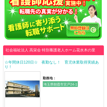
社会福祉法人 高栄会
特別養護老人ホーム花水木の里
☆年間休日120日☆ 夜勤なし！ 育児休業取得実績あ
り！
勤務地：
埼玉県朝霞市宮戸24-1