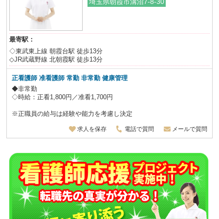
埼玉県朝霞市溝沼7-8-30
最寄駅：
◇東武東上線 朝霞台駅 徒歩13分
◇JR武蔵野線 北朝霞駅 徒歩13分
正看護師 准看護師
常勤 非常勤 健康管理
◆非常勤
◇時給：正看1,800円／准看1,700円
※正職員の給与は経験や能力を考慮し決定
求人を保存
電話で質問
メールで質問