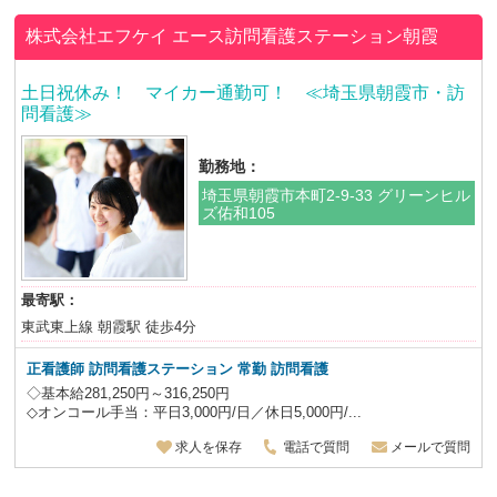
株式会社エフケイ
エース訪問看護ステーション朝霞
土日祝休み！ マイカー通勤可！ ≪埼玉県朝霞市・訪
問看護≫
勤務地：
埼玉県朝霞市本町2-9-33 グリーンヒル
ズ佑和105
最寄駅：
東武東上線 朝霞駅 徒歩4分
正看護師 訪問看護ステーション 常勤 訪問看護
◇基本給281,250円～316,250円
◇オンコール手当：平日3,000円/日／休日5,000円/...
求人を保存
電話で質問
メールで質問