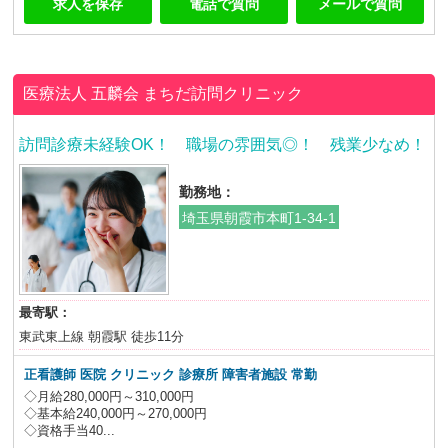
求人を保存
電話で質問
メールで質問
医療法人 五麟会
まちだ訪問クリニック
訪問診療未経験OK！ 職場の雰囲気◎！ 残業少なめ！
勤務地：
埼玉県朝霞市本町1-34-1
最寄駅：
東武東上線 朝霞駅 徒歩11分
正看護師
医院 クリニック 診療所 障害者施設
常勤
◇月給280,000円～310,000円
◇基本給240,000円～270,000円
◇資格手当40...