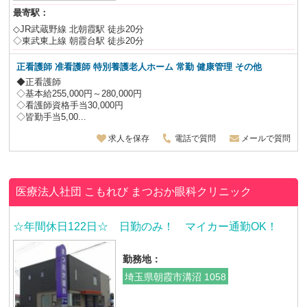
最寄駅：
◇JR武蔵野線 北朝霞駅 徒歩20分
◇東武東上線 朝霞台駅 徒歩20分
正看護師 准看護師
特別養護老人ホーム 常勤 健康管理 その他
◆正看護師
◇基本給255,000円～280,000円
◇看護師資格手当30,000円
◇皆勤手当5,00...
求人を保存
電話で質問
メールで質問
医療法人社団 こもれび
まつおか眼科クリニック
☆年間休日122日☆ 日勤のみ！ マイカー通勤OK！
勤務地：
埼玉県朝霞市溝沼 1058