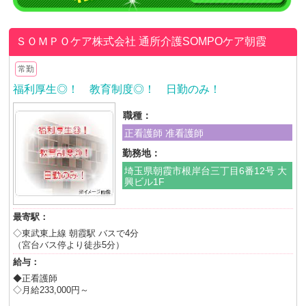
ＳＯＭＰＯケア株式会社
通所介護SOMPOケア朝霞
常勤
福利厚生◎！ 教育制度◎！ 日勤のみ！
職種：
正看護師 准看護師
勤務地：
埼玉県朝霞市根岸台三丁目6番12号 大
興ビル1F
最寄駅：
◇東武東上線 朝霞駅 バスで4分
（宮台バス停より徒歩5分）
給与：
◆正看護師
◇月給233,000円～