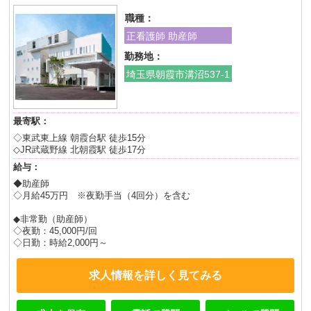
職種：
正看護師 助産師
勤務地：
埼玉県朝霞市溝沼537-1
最寄駅：
◇東武東上線 朝霞台駅 徒歩15分
◇JR武蔵野線 北朝霞駅 徒歩17分
給与：
◆助産師
◇月給45万円 ※夜勤手当（4回分）を含む
◆非常勤（助産師）
◇夜勤：45,000円/回
◇日勤：時給2,000円～
求人情報を詳しく見てみる