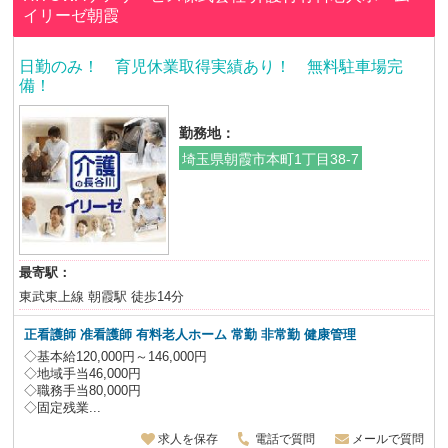
イリーゼ朝霞
日勤のみ！ 育児休業取得実績あり！ 無料駐車場完
備！
勤務地：
埼玉県朝霞市本町1丁目38-7
最寄駅：
東武東上線 朝霞駅 徒歩14分
正看護師 准看護師 有料老人ホーム 常勤 非常勤 健康管理
◇基本給120,000円～146,000円
◇地域手当46,000円
◇職務手当80,000円
◇固定残業...
求人を保存
電話で質問
メールで質問