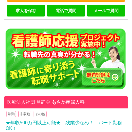
求人を保存
電話で質問
メールで質問
医療法人社団 昌静会
あさか産婦人科
常勤
非常勤
その他
★年収500万円以上可能★ 残業少なめ！ パート勤務
OK！