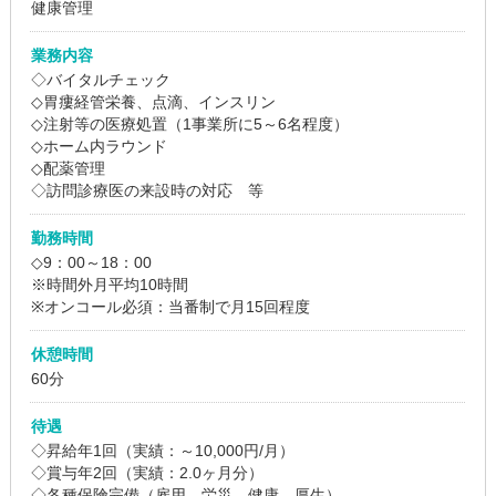
健康管理
業務内容
◇バイタルチェック
◇胃瘻経管栄養、点滴、インスリン
◇注射等の医療処置（1事業所に5～6名程度）
◇ホーム内ラウンド
◇配薬管理
◇訪問診療医の来設時の対応 等
勤務時間
◇9：00～18：00
※時間外月平均10時間
※オンコール必須：当番制で月15回程度
休憩時間
60分
待遇
◇昇給年1回（実績：～10,000円/月）
◇賞与年2回（実績：2.0ヶ月分）
◇各種保険完備（雇用、労災、健康、厚生）