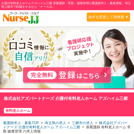
介護付有料老人ホームアズハイム三郷 准看護師・常勤・健康管理の看護師求人・募集情報、埼玉
県三郷市で転職をするなら「ナースJJ」
条件を変更して再検索 ▼
株式会社アズパートナーズ 介護付有料老人ホーム アズハイム三郷
有料老人ホーム
看護師求人・募集TOP
>
埼玉県の求人
>
三郷市の求人
>
株式会社アズパー
トナーズ 介護付有料老人ホーム アズハイム三郷
> 准看護師 有料老人ホーム 常
勤 健康管理 の求人情報