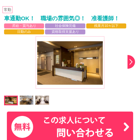
常勤
車通勤OK！ 職場の雰囲気◎！ 准看護師！
昇給・賞与あり
社会保険完備
残業月10ｈ以下
日勤のみ
資格取得支援あり