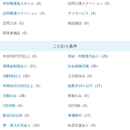
特別養護老人ホーム
（6）
訪問介護ステーション
（0）
訪問看護ステーション
（3）
デイサービス
（4）
訪問入浴
（0）
検診施設
（0）
障害者施設
（0）
こだわり条件
年収500万円以上
（0）
昇給・年数賞与あり
（20）
退職金制度あり
（21）
社会保険完備
（30）
4週8休以上
（20）
土日祝休み
（0）
年間休日120日以上
（5）
残業月10ｈ以下
（27）
日勤のみ
（26）
夜勤のみ
（0）
2交代制
（4）
3交代制
（0）
駅近5分以内
（3）
車通勤可
（17）
寮・借入社宅あり
（10）
転居支援あり
（0）