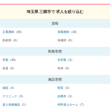
埼玉県 三郷市で 求人を絞り込む
資格
正看護師
（30）
准看護師
（18）
助産師
（0）
保健師
（0）
勤務形態
常勤
（30）
非常勤
（3）
派遣
（0）
単発
（0）
施設形態
病院
（4）
医院
（3）
クリニック
（3）
診療所
（3）
老人保健施設
（1）
有料老人ホーム
（7）