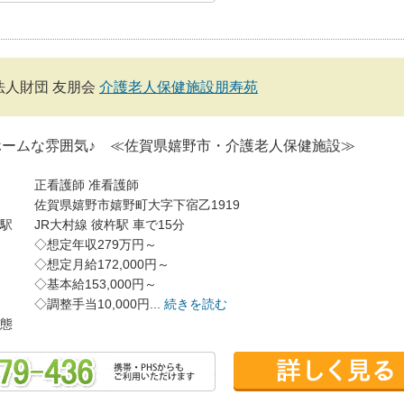
法人財団 友朋会
介護老人保健施設朋寿苑
ホームな雰囲気♪ ≪佐賀県嬉野市・介護老人保健施設≫
正看護師
准看護師
佐賀県嬉野市嬉野町大字下宿乙1919
駅
JR大村線 彼杵駅 車で15分
◇想定年収279万円～
◇想定月給172,000円～
◇基本給153,000円～
◇調整手当10,000円...
続きを読む
態