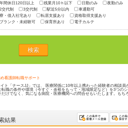
年間休日120日以上
残業月10ｈ以下
日勤のみ
夜勤のみ
2交代制
3交代制
駅近5分以内
車通勤可
寮・借入社宅あり
転居支援あり
資格取得支援あり
ブランク・未経験可
保育所あり
電子カルテ
ため看護師転職サポート
イト「ナースJJ」では、 医療関係に10年以上携わった経験者の相談員
な転職の条件や環境（今すぐ・余裕をもって・地域限定など）を3つのシ
介だけでなく、気になる病院・医療機関への問合せもいたします。もち
索結果