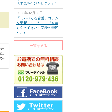
活で気を付けたいこと』）
2025年02月25日
「しゃべくる看護」コラム
を更新しました。（『今年
もやってきた～花粉の季節
～』）
一覧を見る
で行
務は
てや