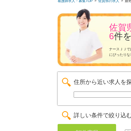
看護師求人・募集TOP
>
佐賀県の求人
>
嬉
佐賀
6
件
ナースＪＪで
にぴったりな
住所から近い求人を
詳しい条件で絞り込