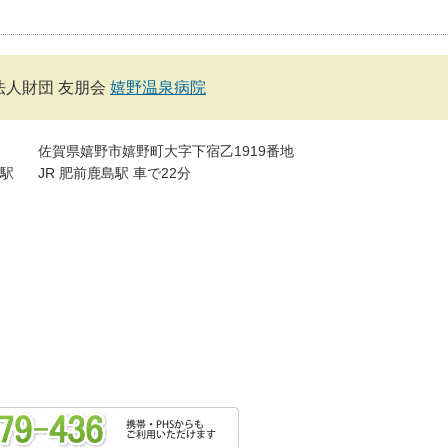
法人財団 友朋会
嬉野温泉病院
佐賀県嬉野市嬉野町大字下宿乙1919番地
駅
JR 肥前鹿島駅 車で22分