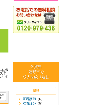
佐賀県
が転職
嬉野市で
ステ
ろん採
求人を絞り込む
資格
正看護師
（6）
准看護師
（5）