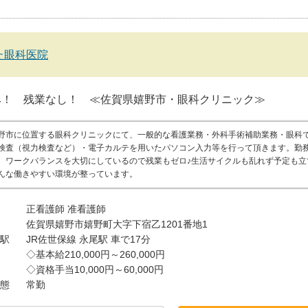
た眼科医院
み！ 残業なし！ ≪佐賀県嬉野市・眼科クリニック≫
野市に位置する眼科クリニックにて、一般的な看護業務・外科手術補助業務・眼科
検査（視力検査など）・電子カルテを用いたパソコン入力等を行って頂きます。勤
、ワークバランスを大切にしているので残業もゼロ♪生活サイクルも乱れず予定も立
んな働きやすい環境が整っています。
正看護師
准看護師
佐賀県嬉野市嬉野町大字下宿乙1201番地1
駅
JR佐世保線 永尾駅 車で17分
◇基本給210,000円～260,000円
◇資格手当10,000円～60,000円
態
常勤