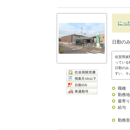
にっ
日勤の
佐賀県嬉
っている
日勤のみ
すい、そ
職種
勤務地
最寄り
給与
勤務形