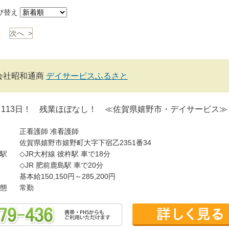
び替え
1
次へ >
会社昭和通商
デイサービスふるさと
113日！ 残業ほぼなし！ ≪佐賀県嬉野市・デイサービス≫
正看護師
准看護師
佐賀県嬉野市嬉野町大字下宿乙2351番34
駅
◇JR大村線 彼杵駅 車で18分
◇JR 肥前鹿島駅 車で20分
基本給150,150円～285,200円
態
常勤