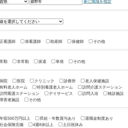
更に地域を指定
正看護師
准看護師
助産師
保健師
その他
常勤
非常勤
派遣
単発
その他
病院
医院
クリニック
診療所
老人保健施設
有料老人ホーム
特別養護老人ホーム
訪問介護ステーション
訪問看護ステーション
デイサービス
訪問入浴
検診施設
障害者施設
その他
年収500万円以上
昇給・年数賞与あり
退職金制度あり
社会保険完備
4週8休以上
土日祝休み