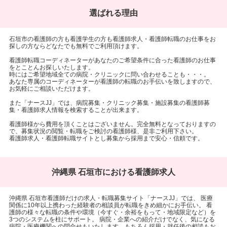
選ばれる理由
石垣市の看護師の方も看護学生の方も看護師求人・看護師転職のお仕事をお
探しの方ならどなたでも無料でご利用頂けます。
看護師転職コーディネーターがあなたのご希望条件に合った看護師のお仕事
をとことんお探しいたします。
時にはご希望地域全ての病院・クリニックに問い合わせることも・・・。
あなた専属のコーディネーターが看護師の転職のお手伝いを致しますので、
お気軽にご相談いただけます。
また「ナースJJ」では、病院募集・クリニック募集・施設募集の看護師募
集・看護師求人情報を検索することが出来ます。
看護師様から費用を頂くことはございません。完全無料となっておりますの
で、募集状況の閲覧・転職をご検討の看護師様、是非ご利用下さい。
看護師求人・看護師転職サイトとし募集から採用まで安心・信頼です。
沖縄県 石垣市における看護師求人
沖縄県 石垣市看護師だけの求人・転職募集サイト「ナースJJ」では、 医療
関係に10年以上携わった経験者の相談員が転職をきめ細かにお手伝い。 看
護師の様々な転職の条件や環境（今すぐ・余裕をもって・地域限定など）を
3つのシステムを柱にサポート。 病院・企業への紹介だけでなく、気になる
病院・医療機関への問合せもいたします。もちろん採用・就任後の相談もお