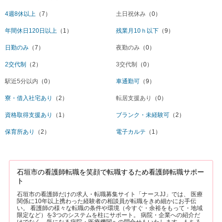
4週8休以上
（7）
土日祝休み
（0）
年間休日120日以上
（1）
残業月10ｈ以下
（9）
日勤のみ
（7）
夜勤のみ
（0）
2交代制
（2）
3交代制
（0）
駅近5分以内
（0）
車通勤可
（9）
寮・借入社宅あり
（2）
転居支援あり
（0）
資格取得支援あり
（1）
ブランク・未経験可
（2）
保育所あり
（2）
電子カルテ
（1）
石垣市の看護師転職を笑顔で転職するため看護師転職サポー
ト
石垣市の看護師だけの求人・転職募集サイト「ナースJJ」では、 医療
関係に10年以上携わった経験者の相談員が転職をきめ細かにお手伝
い。 看護師の様々な転職の条件や環境（今すぐ・余裕をもって・地域
限定など）を3つのシステムを柱にサポート。 病院・企業への紹介だ
けでなく、気になる病院・医療機関への問合せもいたします。もちろ