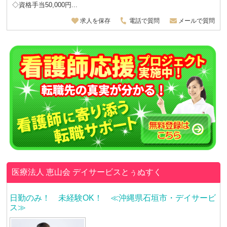
◇資格手当50,000円...
求人を保存
電話で質問
メールで質問
医療法人 恵山会
デイサービスとぅぬすく
日勤のみ！ 未経験OK！ ≪沖縄県石垣市・デイサービ
ス≫