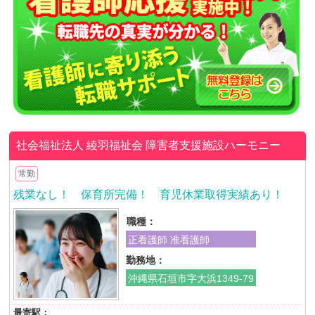
社会福祉法人 綾羽福祉会
障害者支援施設ハーモニー
常勤
残業なし！ 保育所完備！ 育児休業取得実績あり！
職種：
正看護師 准看護師
勤務地：
沖縄県石垣市字大浜1349-79
最寄駅：