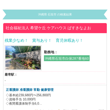
沖縄県 石垣市 の検索結果
社会福祉法人 希望ケ丘
ケアハウス ばすきなよお
残業少なめ！ 賞与あり！ 育児休暇あり！
勤務地：
沖縄県石垣市白保287番地60
最寄駅：
-
正看護師 准看護師
常勤 健康管理
◇基本給239,680円〜256,800円
◇資格手当 10,000円
◇夜間看護体制手当6,0...