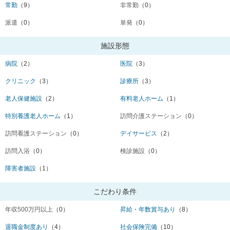
常勤
（9）
非常勤
（0）
派遣
（0）
単発
（0）
施設形態
病院
（2）
医院
（3）
クリニック
（3）
診療所
（3）
老人保健施設
（2）
有料老人ホーム
（1）
特別養護老人ホーム
（1）
訪問介護ステーション
（0）
訪問看護ステーション
（0）
デイサービス
（2）
訪問入浴
（0）
検診施設
（0）
障害者施設
（1）
こだわり条件
年収500万円以上
（0）
昇給・年数賞与あり
（8）
退職金制度あり
（4）
社会保険完備
（10）