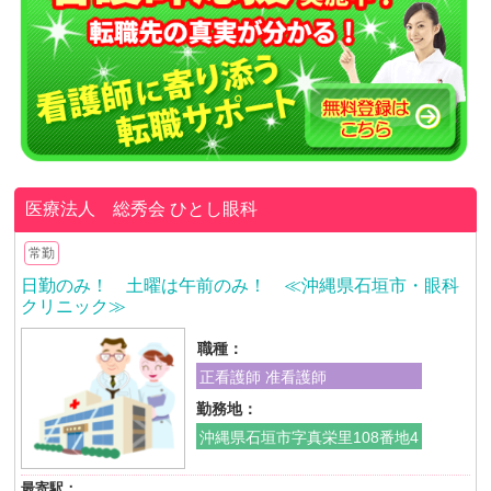
医療法人 総秀会
ひとし眼科
常勤
日勤のみ！ 土曜は午前のみ！ ≪沖縄県石垣市・眼科
クリニック≫
職種：
正看護師 准看護師
勤務地：
沖縄県石垣市字真栄里108番地4
最寄駅：