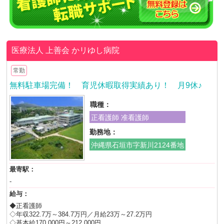
医療法人 上善会
かリゆし病院
常勤
無料駐車場完備！ 育児休暇取得実績あり！ 月9休♪
職種：
正看護師 准看護師
勤務地：
沖縄県石垣市字新川2124番地
最寄駅：
-
給与：
◆正看護師
◇年収322.7万～384.7万円／月給23万～27.2万円
◇基本給170,000円～212,000円