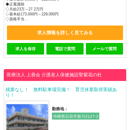
◆正看護師
◇月給23万～27.2万円
◇基本給173,000円～229,000円
◇資格手当...
求人情報を詳しく見てみる
求人を保存
電話で質問
メールで質問
医療法人 上善会
介護老人保健施設聖紫花の杜
残業なし！ 無料駐車場完備！ 育児休業取得実績あ
り！
勤務地：
沖縄県石垣市新川2127-2