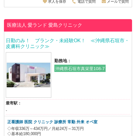
求人を保存
電話で質問
メールで質問
医療法人 愛ランド
愛島クリニック
日勤のみ！ ブランク・未経験OK！ ≪沖縄県石垣市・
皮膚科クリニック≫
勤務地：
沖縄県石垣市真栄里108-7
最寄駅：
-
正看護師 医院 クリニック 診療所 常勤 外来 オペ室
◇年収336万～434万円／月給24万～31万円
◇基本給180,000円